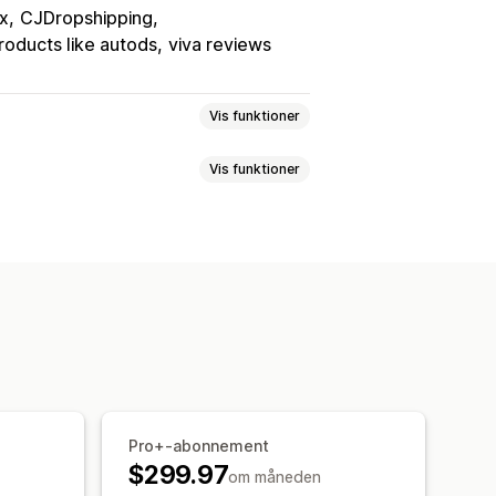
x
CJDropshipping
roducts like autods
viva reviews
Vis funktioner
Vis funktioner
Hus og have
Sundhed og skønhed
dning og medier
Legetøj og spil
dukter til kæledyr
Møbler
g
Polen
Spanien
Storbritannien
Pro+-abonnement
$299.97
om måneden