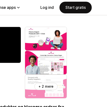
se apps
Log ind
Start gratis
+ 2 mere
rodukter og klargøre ordrer fra