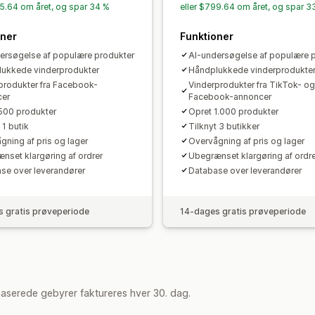
95.64 om året, og spar 34 %
eller $799.64 om året, og spar 3
oner
Funktioner
ersøgelse af populære produkter
AI-undersøgelse af populære 
ukkede vinderprodukter
Håndplukkede vinderprodukte
produkter fra Facebook-
Vinderprodukter fra TikTok- og
cer
Facebook-annoncer
500 produkter
Opret 1.000 produkter
 1 butik
Tilknyt 3 butikker
gning af pris og lager
Overvågning af pris og lager
nset klargøring af ordrer
Ubegrænset klargøring af ordre
se over leverandører
Database over leverandører
 gratis prøveperiode
14-dages gratis prøveperiode
aserede gebyrer faktureres hver 30. dag.