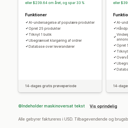
eller $239.64 om året, og spar 33 %
eller $3
Funktioner
Funkti
AI-undersøgelse af populære produkter
AI-und
Opret 25 produkter
Håndpl
Tilknyt 1 butik
Vinder
annon
Ubegrænset klargøring af ordrer
Opret 
Database over leverandører
Tilknyt
Overvå
Ubegræ
Databa
14-dages gratis prøveperiode
14-dages
Indeholder maskinoversat tekst
Vis oprindelig
Alle gebyrer faktureres i USD. Tilbagevendende og brugsb