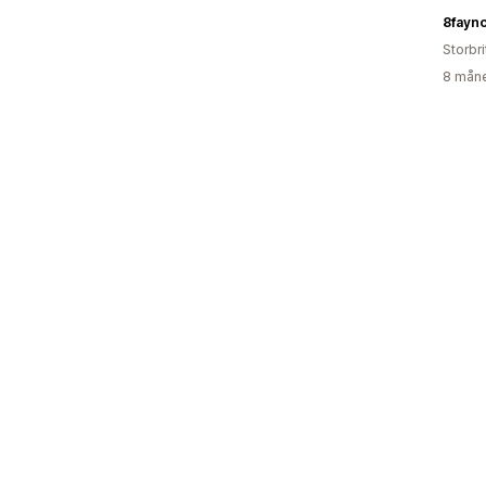
8fayn
Storbr
8 måne