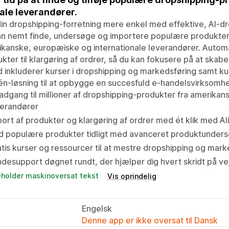
ale leverandører.
in dropshipping-forretning mere enkel med effektive, AI-dr
n nemt finde, undersøge og importere populære produkter 
kanske, europæiske og internationale leverandører. Automati
kter til klargøring af ordrer, så du kan fokusere på at skabe 
 inkluderer kurser i dropshipping og markedsføring samt k
-én-løsning til at opbygge en succesfuld e-handelsvirksomh
adgang til millioner af dropshipping-produkter fra amerika
verandører
ort af produkter og klargøring af ordrer med ét klik med A
d populære produkter tidligt med avanceret produktunders
tis kurser og ressourcer til at mestre dropshipping og mark
desupport døgnet rundt, der hjælper dig hvert skridt på ve
eholder maskinoversat tekst
Vis oprindelig
Engelsk
Denne app er ikke oversat til Dansk