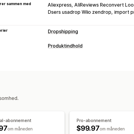
rer sammen med
Aliexpress
AliReviews Reconvert Loo
Dsers usadrop Wiio zendrop
import p
rier
Dropshipping
Produkter, du kan sælge
Produktindhold
Tøj og tilbehør
Tasker og kufferter
Indholdstyper
Elektronik
Kunsthåndværk
Underhol
Beskrivelser
Babyprodukter
Sportsprodukter
Pro
Erhverv og kontor
Hardware
Auto
Skabelse af indhold
Generering med kunstig intelligens
Indkøbslokationer
ksomhed.
Australien
Belgien
Brasilien
Frankri
Tyskland
USA
ial-abonnement
Pro-abonnement
97
$99.97
om måneden
om måneden