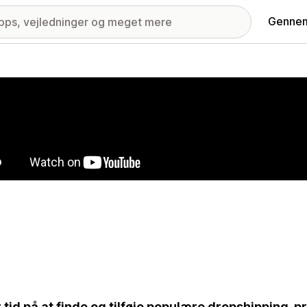
Gennem
ri med udvalgte billeder
 tid på at finde og tilføje populære dropshipping-p