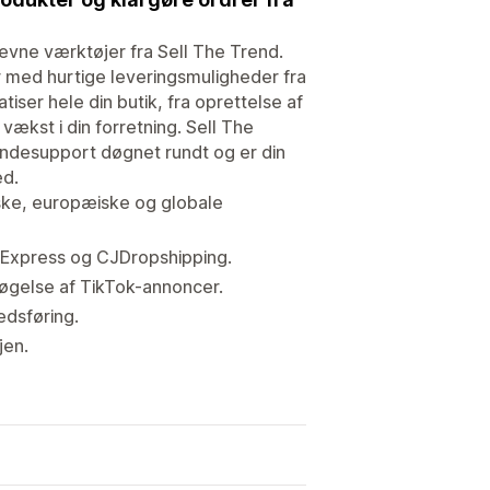
evne værktøjer fra Sell The Trend.
med hurtige leveringsmuligheder fra
ser hele din butik, fra oprettelse af
vækst i din forretning. Sell The
undesupport døgnet rundt og er din
ed.
nske, europæiske og globale
liExpress og CJDropshipping.
øgelse af TikTok-annoncer.
edsføring.
jen.