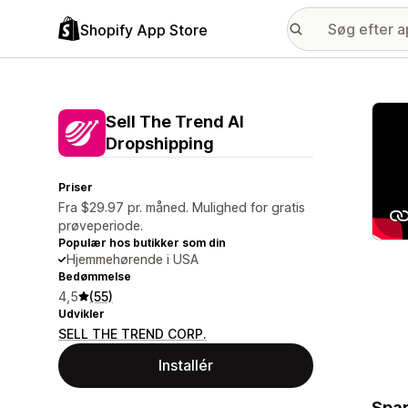
Shopify App Store
Galle
Sell The Trend AI
Dropshipping
Priser
Fra $29.97 pr. måned. Mulighed for gratis
prøveperiode.
Populær hos butikker som din
Hjemmehørende i USA
Bedømmelse
4,5
(55)
Udvikler
SELL THE TREND CORP.
Installér
Spar