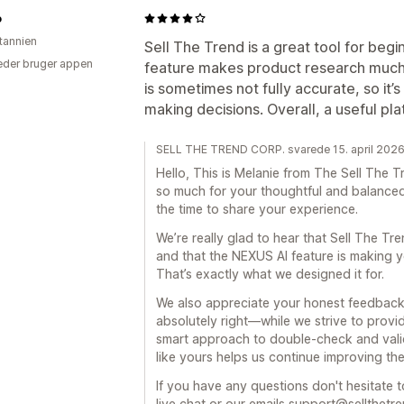
o
itannien
Sell The Trend is a great tool for beg
der bruger appen
feature makes product research much 
is sometimes not fully accurate, so it
making decisions. Overall, a useful pla
SELL THE TREND CORP. svarede 15. april 202
Hello, This is Melanie from The Sell Th
so much for your thoughtful and balance
the time to share your experience.
We’re really glad to hear that Sell The Tr
and that the NEXUS AI feature is making y
That’s exactly what we designed it for.
We also appreciate your honest feedback
absolutely right—while we strive to provide
smart approach to double-check and vali
like yours helps us continue improving the
If you have any questions don't hesitate t
live chat or our emails support@sellthetr