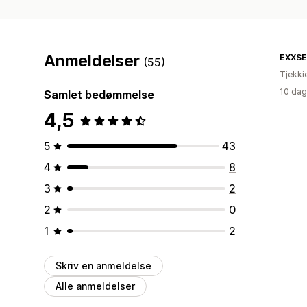
Anmeldelser
EXXSE
(55)
Tjekki
10 dag
Samlet bedømmelse
4,5
5
43
4
8
3
2
2
0
1
2
Skriv en anmeldelse
Alle anmeldelser