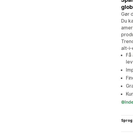
glob
Gør d
Du ka
ameri
produ
Trend
alt-i
Få 
le
Imp
Fin
Gra
Kun
Ind
Sprog