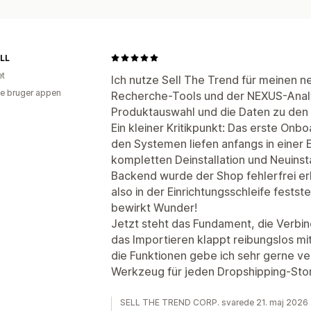
LL
et
Ich nutze Sell The Trend für meinen 
e bruger appen
Recherche-Tools und der NEXUS-Analy
Produktauswahl und die Daten zu den w
Ein kleiner Kritikpunkt: Das erste On
den Systemen liefen anfangs in einer E
kompletten Deinstallation und Neuinsta
Backend wurde der Shop fehlerfrei erk
also in der Einrichtungsschleife fests
bewirkt Wunder!
Jetzt steht das Fundament, die Verbin
das Importieren klappt reibungslos mit
die Funktionen gebe ich sehr gerne ve
Werkzeug für jeden Dropshipping-Sto
SELL THE TREND CORP. svarede 21. maj 2026