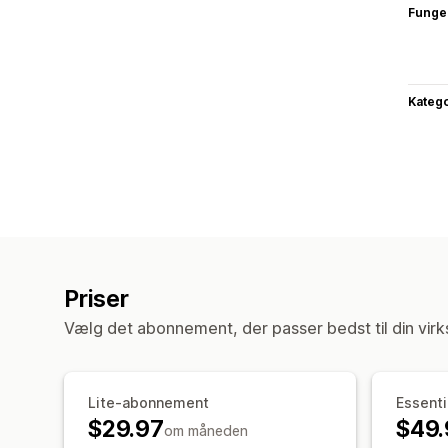
Funge
Katego
Priser
Vælg det abonnement, der passer bedst til din vir
Lite-abonnement
Essent
$29.97
$49.
om måneden