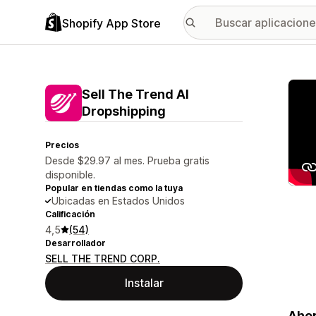
Shopify App Store
Galer
Sell The Trend AI
Dropshipping
Precios
Desde $29.97 al mes. Prueba gratis
disponible.
Popular en tiendas como la tuya
Ubicadas en Estados Unidos
Calificación
4,5
(54)
Desarrollador
SELL THE TREND CORP.
Instalar
Ahor