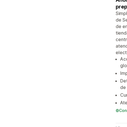
prep
Simpl
de Se
de en
tiend
centr
atenc
elect
Ac
glo
Imp
Det
de 
Cur
Ate
Con