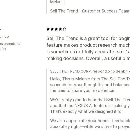
Melanie
Sell The Trend - Customer Success Team
o
Unido
Sell The Trend is a great tool for beg
s usando la
feature makes product research much 
ción
is sometimes not fully accurate, so it
making decisions. Overall, a useful pla
SELL THE TREND CORP. respondió 15 de abril
Hello, This is Melanie from The Sell Th
so much for your thoughtful and balance
the time to share your experience.
We’re really glad to hear that Sell The Tr
and that the NEXUS AI feature is making y
That’s exactly what we designed it for.
We also appreciate your honest feedback
absolutely right—while we strive to provide