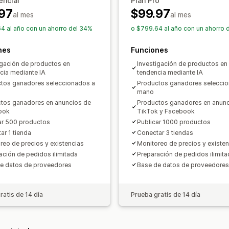
encial
Plan Pro
97
$99.97
al mes
al mes
4 al año con un ahorro del 34%
o $799.64 al año con un ahorro 
nes
Funciones
igación de productos en
Investigación de productos en
cia mediante IA
tendencia mediante IA
tos ganadores seleccionados a
Productos ganadores selecci
mano
tos ganadores en anuncios de
Productos ganadores en anunc
ook
TikTok y Facebook
ar 500 productos
Publicar 1000 productos
ar 1 tienda
Conectar 3 tiendas
reo de precios y existencias
Monitoreo de precios y existen
ación de pedidos ilimitada
Preparación de pedidos ilimita
e datos de proveedores
Base de datos de proveedores
ratis de 14 día
Prueba gratis de 14 día