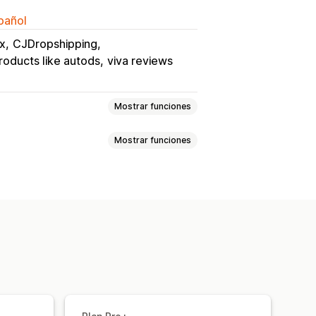
spañol
x
CJDropshipping
roducts like autods
viva reviews
Mostrar funciones
Mostrar funciones
e
Hogar y jardín
Salud y belleza
retenimiento y multimedia
ebés
Productos deportivos
egocio y oficina
Hardware
spaña
Estados Unidos
Francia