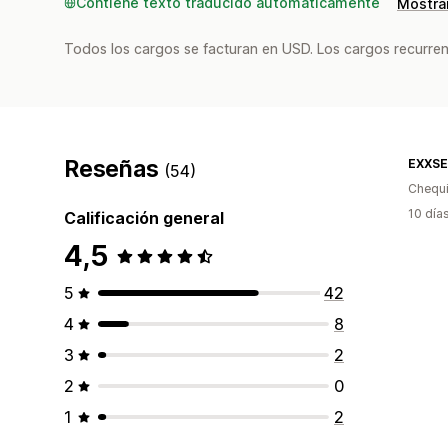
Contiene texto traducido automáticamente
Mostrar
Todos los cargos se facturan en USD. Los cargos recurren
Reseñas
EXXSE
(54)
Chequ
10 día
Calificación general
4,5
5
42
4
8
3
2
2
0
1
2