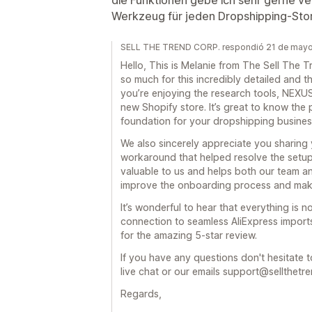
Werkzeug für jeden Dropshipping-Sto
SELL THE TREND CORP. respondió 21 de may
Hello, This is Melanie from The Sell Th
so much for this incredibly detailed and th
you’re enjoying the research tools, NEXUS
new Shopify store. It’s great to know the 
foundation for your dropshipping busines
We also sincerely appreciate you sharing
workaround that helped resolve the setup 
valuable to us and helps both our team a
improve the onboarding process and make
It’s wonderful to hear that everything is 
connection to seamless AliExpress import
for the amazing 5-star review.
If you have any questions don't hesitate t
live chat or our emails support@sellthetr
Regards,