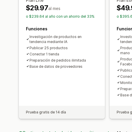
Plan Lite
Plan Es
$29.97
$49.
al mes
o $239.64 al año con un ahorro del 33%
o $395.6
Funciones
Funcio
Investigación de productos en
Invest
tendencia mediante IA
tenden
Publicar 25 productos
Produc
mano
Conectar 1 tienda
Produc
Preparación de pedidos ilimitada
Faceb
Base de datos de proveedores
Public
Conect
Monito
Prepar
Base d
Prueba gratis de 14 día
Prueba g