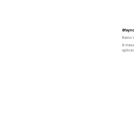
8fayn
Reino 
8 mese
aplica