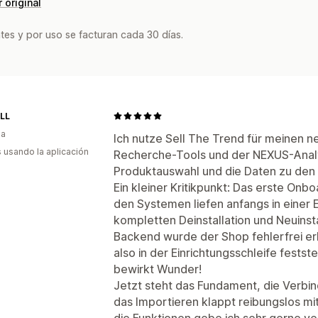
 original
tes y por uso se facturan cada 30 días.
LL
ia
Ich nutze Sell The Trend für meinen 
s usando la aplicación
Recherche-Tools und der NEXUS-Analy
Produktauswahl und die Daten zu den w
Ein kleiner Kritikpunkt: Das erste On
den Systemen liefen anfangs in einer E
kompletten Deinstallation und Neuinsta
Backend wurde der Shop fehlerfrei erk
also in der Einrichtungsschleife fests
bewirkt Wunder!
Jetzt steht das Fundament, die Verbin
das Importieren klappt reibungslos mit
die Funktionen gebe ich sehr gerne ve