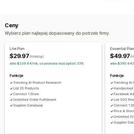
Ubrania i akcesoria
Torby i walizki
Dom i ogród
Typy zawartości
Zdrowie i uroda
Elektronika
Sztuka i rękodzieło
Opisy
Rozrywka i multimedia
Zabawki i gry
Ceny
Produkty dla niemowląt
Produkty sportowe
Tworzenie treści
Wybierz plan najlepiej dopasowany do potrzeb firmy.
Produkty dla zwierząt
Meble
Biznes i biuro
Sprzęt
Generowanie treści przy pomocy AI
Motoryzacja
Lite Plan
Essential Pla
Miejsca pozyskiwania
$29.97
$49.97
/miesiąc
/m
Australia
Belgia
Brazylia
Francja
Hiszpania
Niemcy
albo $239.64/rok, co pozwala oszczędzić 33%
albo $395.64/
Polska
Stany Zjednoczone
Wielka Brytania
Funkcje
Funkcje
Trending AI Product Research
Trending AI
List 25 Products
Handpicked 
Connect 1 Store
Facebook A
Unlimited Order Fulfillment
List 500 Pro
Supplier Database
Connect 1 S
Price & Stoc
Unlimited Or
Supplier Da