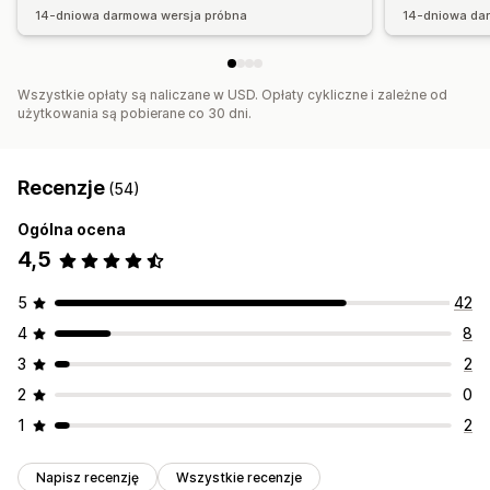
14-dniowa darmowa wersja próbna
14-dniowa da
Wszystkie opłaty są naliczane w USD. Opłaty cykliczne i zależne od
użytkowania są pobierane co 30 dni.
Recenzje
(54)
Ogólna ocena
4,5
5
42
4
8
3
2
2
0
1
2
Napisz recenzję
Wszystkie recenzje