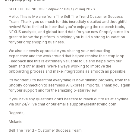
SELL THE TREND CORP. odpowiedział(a) 21 maj 2026
Hello, This is Melanie from The Sell The Trend Customer Success
Team. Thank you so much for this incredibly detailed and thoughtful
review! We’re thrilled to hear that you’re enjoying the research tools,
NEXUS analysis, and global trend data for your new Shopify store. It’s
great to know the platform is helping you build a strong foundation
for your dropshipping business.
We also sincerely appreciate you sharing your onboarding
experience and the workaround that helped resolve the setup loop.
Feedback like this is extremely valuable to us and helps both our
team and other users. We’re always working to improve the
onboarding process and make integrations as smooth as possible.
It’s wonderful to hear that everything is now running properly, from the
Shopify connection to seamless AliExpress imports. Thank you again
for your support and for the amazing 5-star review.
If you have any questions don't hesitate to reach out to us at anytime
via our 24/7 live chat or our emails support@sellthetrend.com
Regards,
Melanie
Sell The Trend - Customer Success Team