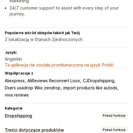
marketing.
24/7 customer support to assist with every step of your
journey.
Popularne wśród sklepów takich jak Twój
Z lokalizacją w Stanach Zjednoczonych
Języki
Angielski
Ta aplikacja nie została przetłumaczona na język Polski
Współpracuje z
Aliexpress
AliReviews Reconvert Loox
CJDropshipping
Dsers usadrop Wiio zendrop
import products like autods
viva reviews
Kategorie
Dropshipping
Pokaż funkcje
Produkty, które możesz sprzedawać
Treści dotyczące produktów
Pokaż funkcje