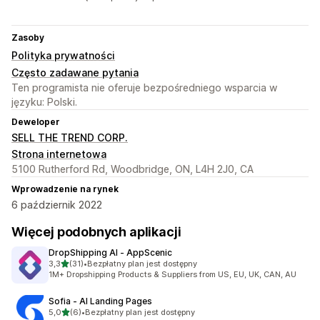
Zasoby
Polityka prywatności
Często zadawane pytania
Ten programista nie oferuje bezpośredniego wsparcia w
języku: Polski.
Deweloper
SELL THE TREND CORP.
Strona internetowa
5100 Rutherford Rd, Woodbridge, ON, L4H 2J0, CA
Wprowadzenie na rynek
6 październik 2022
Więcej podobnych aplikacji
DropShipping AI ‑ AppScenic
na 5 gwiazdek
3,3
(31)
•
Bezpłatny plan jest dostępny
Łączna liczba recenzji: 31
1M+ Dropshipping Products & Suppliers from US, EU, UK, CAN, AU
Sofia ‑ AI Landing Pages
na 5 gwiazdek
5,0
(6)
•
Bezpłatny plan jest dostępny
Łączna liczba recenzji: 6