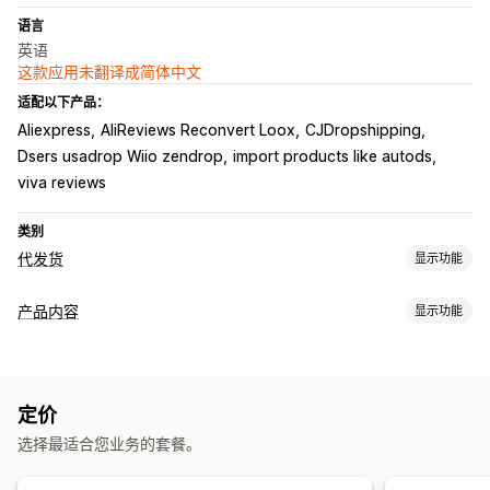
语言
英语
这款应用未翻译成简体中文
适配以下产品：
Aliexpress
AliReviews Reconvert Loox
CJDropshipping
Dsers usadrop Wiio zendrop
import products like autods
viva reviews
类别
代发货
显示功能
可销售的产品
产品内容
显示功能
服装与配饰
包袋和行李箱
家居与园艺
健康与美容
电子产品
内容类型
艺术品和手工艺品
娱乐和媒体
玩具与游戏
婴儿产品
运动产品
描述
宠物产品
家具
商务和办公
硬件
汽车
定价
内容创作
采购地点
选择最适合您业务的套餐。
AI 生成
巴西
德国
比利时
法国
波兰
澳大利亚
美国
英国
西班牙