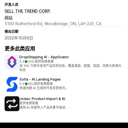
开发人员
SELL THE TREND CORP.
网站
5100 Rutherford Rd, Woodbridge, ON, L4H 2J0, CA
推出日期
2022年10月6日
更多此类应用
DropShipping AI ‑ AppScenic
星（满分 5 星）
3.3
(31)
•
提供免费套餐
总共 31 条评论
逾 100 万款代发货产品及供应商，覆盖美国、欧盟、英国、加拿大和澳大
利亚
Sofia ‑ AI Landing Pages
星（满分 5 星）
5.0
(6)
•
提供免费套餐
总共 6 条评论
快速创建 AI 生成的代发货登录页。
Jodax: Product Import & AI
提供免费套餐
使用 AI 快速导入产品并重写描述。