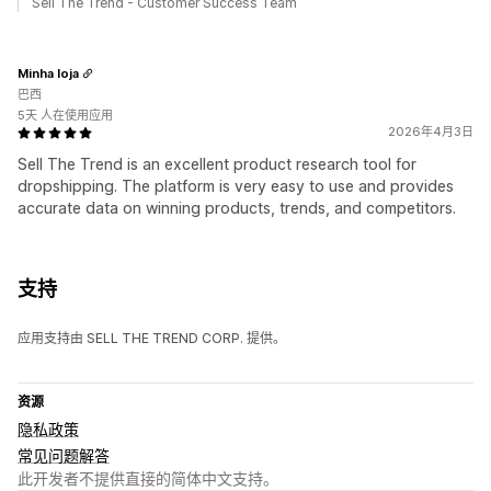
Sell The Trend - Customer Success Team
Minha loja
巴西
5天 人在使用应用
2026年4月3日
Sell The Trend is an excellent product research tool for
dropshipping. The platform is very easy to use and provides
accurate data on winning products, trends, and competitors.
支持
应用支持由 SELL THE TREND CORP. 提供。
资源
隐私政策
常见问题解答
此开发者不提供直接的简体中文支持。