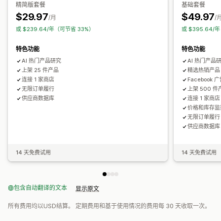
精简版套餐
基础套餐
$29.97
$49.97
/月
/
或 $239.64/年（可节省 33%）
或 $395.64
特色功能
特色功能
AI 热门产品研究
AI 热门产品
上架 25 件产品
精选热销产品
连接 1 家商店
Facebook
无限订单履行
上架 500 件
供应商数据库
连接 1 家商店
价格和库存监
无限订单履行
供应商数据库
14 天免费试用
14 天免费试用
包含自动翻译的文本
显示原文
所有费用均以USD结算。 定期费用和基于使用情况的费用每 30 天收取一次。