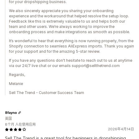
for your dropshipping business.
We also sincerely appreciate you sharing your onboarding
experience and the workaround that helped resolve the setup loop.
Feedback like this is extremely valuable to us and helps both our
team and other users. We’re always working to improve the
onboarding process and make integrations as smooth as possible.
It’s wonderful to hear that everything is now running properly, from the
Shopify connection to seamless AliExpress imports. Thank you again
for your support and for the amazing 5-star review.
If you have any questions don't hesitate to reach out to us at anytime
via our 24/7 live chat or our emails support@sellthetrend.com
Regards,
Melanie
Sell The Trend - Customer Success Team
8fayno
英国
8个月 人在使用应用
2026年4月14日
Sell The Trend is a great tool for beginners in dropshipping.