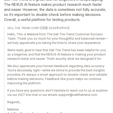
The NEXUS AI feature makes product research much faster
and easier. However, the data is sometimes not fully accurate,
so it’s important to double-check before making decisions.
Overall, a useful platform for testing products.
SELL THE TREND CORP.已回复 2026年4月15日
Hello, This is Melanie from The Sell The Trend Customer Success
Team. Thank you so much for your thoughtful and balanced review—
we truly appreciate you taking the time to share your experience.
We’re really glad to hear that Sell The Trend has been helpful for you
as a beginner, and that the NEXUS AI feature is making your product
research faster and easier. That’s exactly what we designed it for.
We also appreciate your honest feedback regarding data accuracy.
You’re absolutely right—while we strive to provide the best insights
possible, it’s always a smart approach to double-check and validate
before making decisions. Feedback like yours helps us continue
improving the platform.
If you have any questions don't hesitate to reach out to us at anytime
via our 24/7 live chat or our emails support@sellthetrend.com
Regards,
Melanie