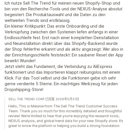
Ich nutze Sell The Trend für meinen neuen Shopify-Shop und
bin von den Recherche-Tools und der NEXUS-Analyse absolut
begeistert. Die Produktauswahl und die Daten zu den
weltweiten Trends sind erstklassig.
Ein kleiner Kritikpunkt: Das erste Onboarding und die
Verknüpfung zwischen den Systemen liefen anfangs in einer
Endlosschleife fest. Erst nach einer kompletten Deinstallation
und Neuinstallation direkt über das Shopify-Backend wurde
der Shop fehlerfrei erkannt und als aktiv angezeigt. Wer also in
der Einrichtungsschleife feststeckt: Ein sauberer Reset der App
bewirkt Wunder!
Jetzt steht das Fundament, die Verbindung zu AliExpress
funktioniert und das Importieren klappt reibungslos mit einem
Klick. Für das Tool selbst und die Funktionen gebe ich sehr
gerne verdiente 5 Sterne. Ein mächtiges Werkzeug für jeden
Dropshipping-Store!
SELL THE TREND CORP.已回复 2026年5月21日
Hello, This is Melanie from The Sell The Trend Customer Success
Team. Thank you so much for this incredibly detailed and thoughtful
review! We’re thrilled to hear that you’re enjoying the research tools,
NEXUS analysis, and global trend data for your new Shopify store. It’s
great to know the platform is helping you build a strong foundation