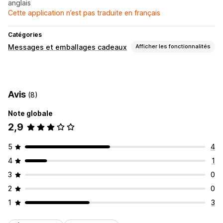
anglais
Cette application n’est pas traduite en français
Catégories
Messages et emballages cadeaux
Afficher les fonctionnalités
Options cadeaux
Emballage cadeau
Boîtes cadeaux
Messages cadeaux
Avis
(8)
Reçus de cadeaux
Note globale
Personnalisation
2,9
Balisage automatique
Widget cadeau
5
4
4
1
3
0
2
0
1
3