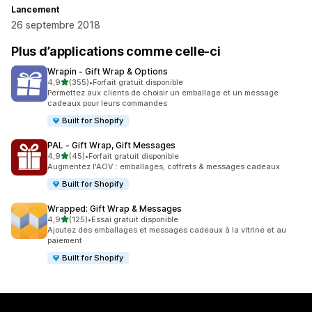
Lancement
26 septembre 2018
Plus d’applications comme celle-ci
Wrapin ‑ Gift Wrap & Options
étoile(s) sur 5
4,9
(355)
•
Forfait gratuit disponible
355 avis au total
Permettez aux clients de choisir un emballage et un message
cadeaux pour leurs commandes
Built for Shopify
PAL ‑ Gift Wrap, Gift Messages
étoile(s) sur 5
4,9
(45)
•
Forfait gratuit disponible
45 avis au total
Augmentez l'AOV : emballages, coffrets & messages cadeaux
Built for Shopify
Wrapped: Gift Wrap & Messages
étoile(s) sur 5
4,9
(125)
•
Essai gratuit disponible
125 avis au total
Ajoutez des emballages et messages cadeaux à la vitrine et au
paiement
Built for Shopify