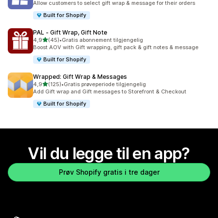
Allow customers to select gift wrap & message for their orders
Built for Shopify
PAL ‑ Gift Wrap, Gift Note
av 5 stjerner
4,9
(45)
•
Gratis abonnement tilgjengelig
Totalt 45 omtaler
Boost AOV with Gift wrapping, gift pack & gift notes & message
Built for Shopify
Wrapped: Gift Wrap & Messages
av 5 stjerner
4,9
(125)
•
Gratis prøveperiode tilgjengelig
Totalt 125 omtaler
Add Gift wrap and Gift messages to Storefront & Checkout
Built for Shopify
Vil du legge til en app?
Prøv Shopify gratis i tre dager