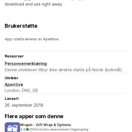
download and use right away
Brukerstøtte
App-støtte leveres av Aperitive.
Ressurser
Personvernerklæring
Denne utvikleren tilbyr ikke direkte støtte på Norsk (bokmål).
Utvikler
Aperitive
London, ENG, GB
Lansert
26. september 2018
Flere apper som denne
Wrapin ‑ Gift Wrap & Options
av 5 stjerner
4,9
(355)
•
Gratis abonnement tilgjengelig
Totalt 355 omtaler