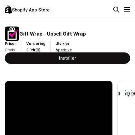
Shopify App Store
Gift Wrap ‑ Upsell Gift Wrap
Priser
Vurdering
Utvikler
Gratis
2.9
(8)
Aperitive
Installer