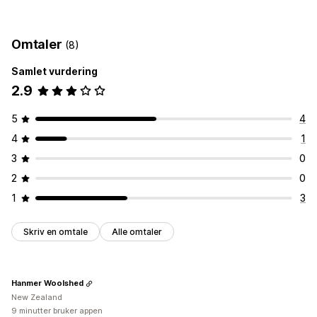
Gavealternativer
Gaveinnpakking
Gaveesker
Gavemeldinger
Byttelapper
Omtaler
(8)
Tilpasning
Samlet vurdering
Automatisk tagging
Gavewidget
2.9
5
4
4
1
3
0
2
0
1
3
Skriv en omtale
Alle omtaler
Hanmer Woolshed
New Zealand
9 minutter bruker appen