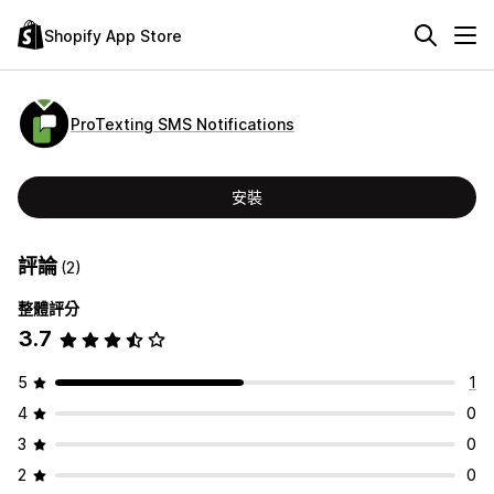
Shopify App Store
ProTexting SMS Notifications
安裝
評論
(2)
整體評分
3.7
5
1
4
0
3
0
2
0