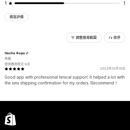
1
1
撰寫評價
調整搜尋範圍
排序
Hecho Ropa
希臘
使用應用程式 8天
2022年10月15日
Good app with professional tenical support. It helped a lot with
the sms shipping confirmation for my orders. Recommend！