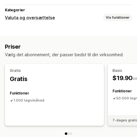
Kategorier
Valuta og oversættelse
Vis funktioner
Sprogoversættelse
Automatisk synkronisering af oversættelser
Priser
Oversættelse af metafelter
Vælg det abonnement, der passer bedst til din virksomhed.
Gratis
Basic
$19.90
Gratis
o
Funktioner
Funktioner
50.000 teg
1.000 tegn/måned
7-dages grati