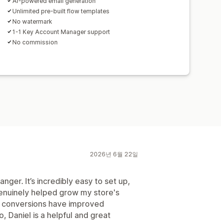
AI-powered email generation
Unlimited pre-built flow templates
No watermark
1-1 Key Account Manager support
No commission
2026년 6월 22일
ger. It’s incredibly easy to set up,
enuinely helped grow my store's
d conversions have improved
so, Daniel is a helpful and great