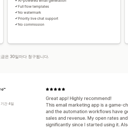
AI-powered email generation
Full flow templates
No watermark
Priority live chat support
No commission
 요금은 30일마다 청구됩니다.
ro™
Great app! Highly recommend!
 기간 4일
This email marketing app is a game-chan
and the automation workflows have g
sales and revenue. My open rates an
significantly since I started using it. Al