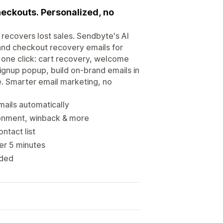
eckouts. Personalized, no
recovers lost sales. Sendbyte's AI
and checkout recovery emails for
 one click: cart recovery, welcome
gnup popup, build on-brand emails in
e. Smarter email marketing, no
ails automatically
onment, winback & more
ntact list
der 5 minutes
eded