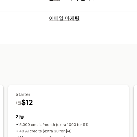
이메일 마케팅
캠페인 유형
이메일 캠페인
팝업
카트 이메일
결제 
환영 이메일
고객 되찾기 이메일
캠페인 관리
편집기 도구
AI 생성
트리거 및 규칙
자
Starter
$12
/월
기능
5,000 emails/month (extra 1000 for $1)
40 AI credits (extra 30 for $4)