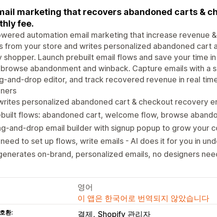
mail marketing that recovers abandoned carts & ch
hly fee.
wered automation email marketing that increase revenue & 
s from your store and writes personalized abandoned cart 
 shopper. Launch prebuilt email flows and save your time in
 browse abandonment and winback. Capture emails with a si
g-and-drop editor, and track recovered revenue in real tim
gners
writes personalized abandoned cart & checkout recovery em
ebuilt flows: abandoned cart, welcome flow, browse aband
g-and-drop email builder with signup popup to grow your co
need to set up flows, write emails - AI does it for you in un
generates on-brand, personalized emails, no designers ne
영어
이 앱은 한국어로 번역되지 않았습니다
호환:
결제
Shopify 관리자