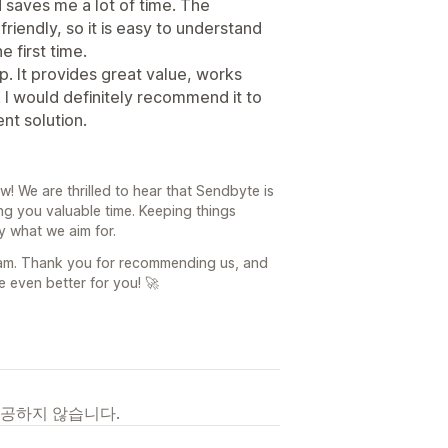
saves me a lot of time. The
friendly, so it is easy to understand
e first time.
pp. It provides great value, works
. I would definitely recommend it to
ent solution.
! We are thrilled to hear that Sendbyte is
g you valuable time. Keeping things
ly what we aim for.
eam. Thank you for recommending us, and
 even better for you! 🚀
제공하지 않습니다.