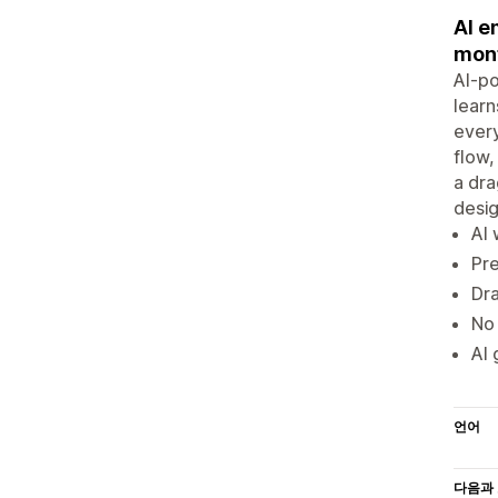
AI e
mont
AI-po
learn
every
flow,
a dra
desi
AI 
Pr
Dra
No 
AI 
언어
다음과 