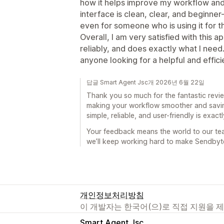
how it helps improve my workflow and 
interface is clean, clear, and beginner-
even for someone who is using it for th
Overall, I am very satisfied with this a
reliably, and does exactly what I need
anyone looking for a helpful and effici
답글 Smart Agent Jsc개 2026년 6월 22일
Thank you so much for the fantastic review
making your workflow smoother and savin
simple, reliable, and user-friendly is exact
Your feedback means the world to our t
we’ll keep working hard to make Sendbyte
개인정보처리방침
이 개발자는 한국어(으)로 직접 지원을 
Smart Agent Jsc