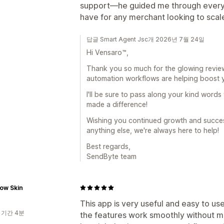
support—he guided me through everyth
have for any merchant looking to scal
답글 Smart Agent Jsc개 2026년 7월 24일
Hi Vensaro™,
Thank you so much for the glowing review! 
automation workflows are helping boost y
I'll be sure to pass along your kind words
made a difference!
Wishing you continued growth and success
anything else, we're always here to help!
Best regards,
SendByte team
ow Skin
This app is very useful and easy to u
 기간 4분
the features work smoothly without mak