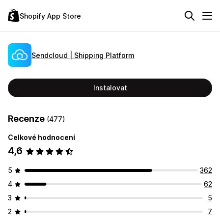
Shopify App Store
Sendcloud | Shipping Platform
Instalovat
Recenze
(477)
Celkové hodnocení
4,6
5
362
4
62
3
5
2
7