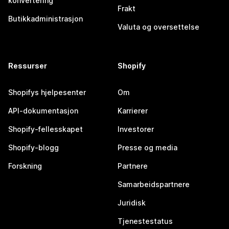
konvertering
Frakt
Butikkadministrasjon
Valuta og oversettelse
Ressurser
Shopify
Shopifys hjelpesenter
Om
API-dokumentasjon
Karrierer
Shopify-fellesskapet
Investorer
Shopify-blogg
Presse og media
Forskning
Partnere
Samarbeidspartnere
Juridisk
Tjenestestatus