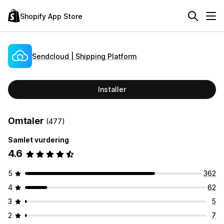
Shopify App Store
Sendcloud | Shipping Platform
Installer
Omtaler
(477)
Samlet vurdering
4.6
5
362
4
62
3
5
2
7