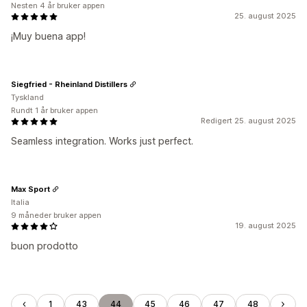
Nesten 4 år bruker appen
25. august 2025
¡Muy buena app!
Siegfried - Rheinland Distillers
Tyskland
Rundt 1 år bruker appen
Redigert 25. august 2025
Seamless integration. Works just perfect.
Max Sport
Italia
9 måneder bruker appen
19. august 2025
buon prodotto
1
43
44
45
46
47
48