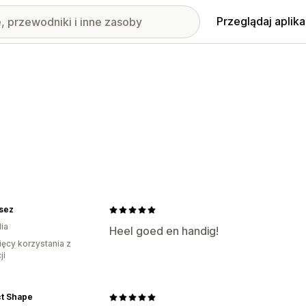
Przeglądaj aplika
sez
ia
Heel goed en handig!
ięcy korzystania z
ji
ct Shape