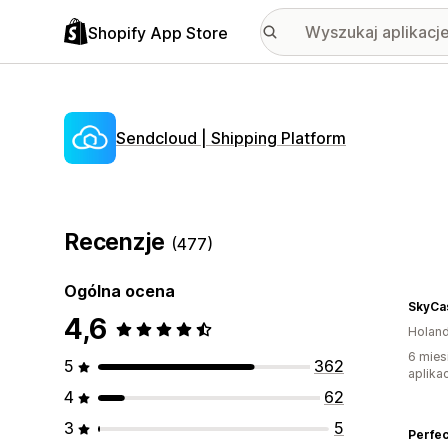
Shopify App Store
Sendcloud | Shipping Platform
Recenzje
(477)
Ogólna ocena
SkyCa
4,6
Holand
6 mies
5
362
aplikac
4
62
3
5
Perfe