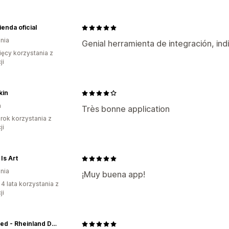
ienda oficial
nia
Genial herramienta de integración, ind
ięcy korzystania z
ji
kin
a
Très bonne application
rok korzystania z
ji
Is Art
nia
¡Muy buena app!
 4 lata korzystania z
ji
Siegfried - Rheinland Distillers