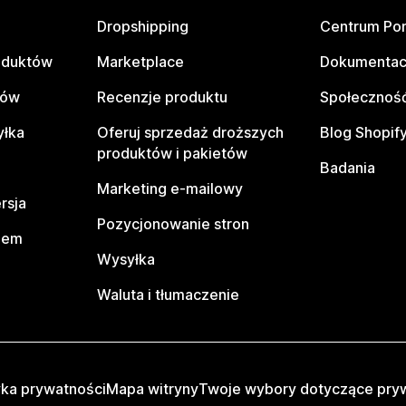
Dropshipping
Centrum Po
oduktów
Marketplace
Dokumentac
tów
Recenzje produktu
Społeczność
yłka
Oferuj sprzedaż droższych
Blog Shopif
produktów i pakietów
Badania
Marketing e-mailowy
rsja
Pozycjonowanie stron
pem
Wysyłka
Waluta i tłumaczenie
yka prywatności
Mapa witryny
Twoje wybory dotyczące pry