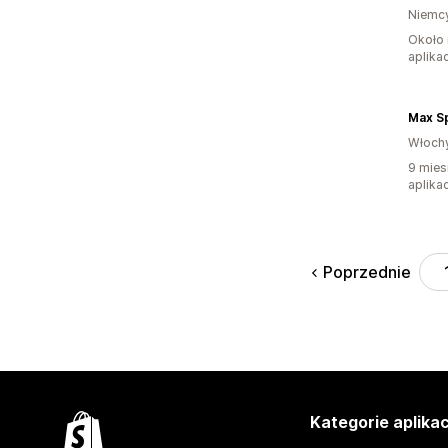
Niemc
Około 
aplikac
Max S
Włoch
9 mies
aplikac
Poprzednie
Kategorie aplikac