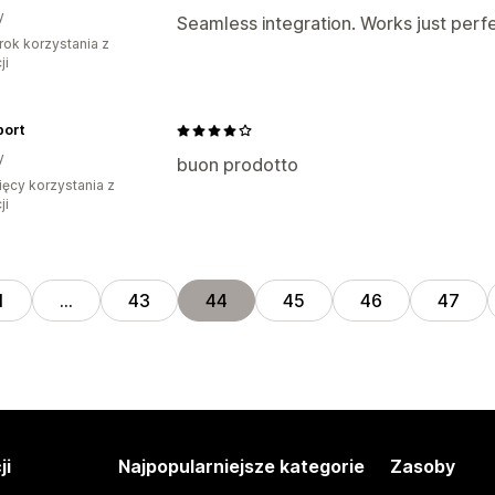
y
Seamless integration. Works just perfe
rok korzystania z
ji
port
y
buon prodotto
ięcy korzystania z
ji
1
…
43
44
45
46
47
ji
Najpopularniejsze kategorie
Zasoby