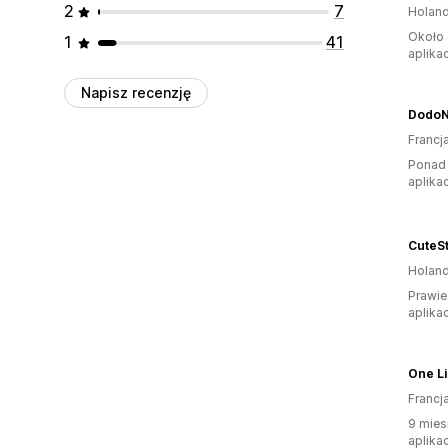
2
7
Holand
Około 
1
41
aplikac
Napisz recenzję
Dodo
Francj
Ponad 
aplikac
CuteSt
Holand
Prawie
aplikac
One Li
Francj
9 mies
aplikac