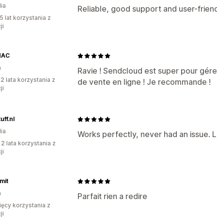
ia
Reliable, good support and user-frien
5 lat korzystania z
ji
NAC
a
Ravie ! Sendcloud est super pour gérer
2 lata korzystania z
de vente en ligne ! Je recommande !
ji
uff.nl
ia
Works perfectly, never had an issue. L
 2 lata korzystania z
ji
mit
a
Parfait rien a redire
ięcy korzystania z
ji