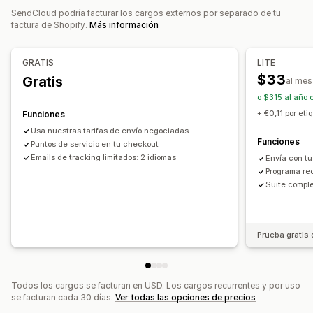
Múltiples idiomas
Selección de empresa de transportes
SendCloud podría facturar los cargos externos por separado de tu
Personalización
factura de Shopify.
Más información
Tarifas de envío
Notificaciones personalizadas
Páginas de seguimiento
Fecha de entrega
Múltiples idiomas
Gestión de envíos
GRATIS
LITE
Reglas personalizadas
Sincronización de pedidos
Seguimiento en tiempo real
$33
Gratis
al mes
Página de seguimiento de promoción de marca
o $315 al año 
Notificaciones de correo electrónico
+ €0,11 por eti
Funciones
Actualizaciones de pedidos
Usa nuestras tarifas de envío negociadas
Funciones
Puntos de servicio en tu checkout
Informes y estadísticas de envíos
Emails de tracking limitados: 2 idiomas
Envía con tu
Programa rec
Suite comple
Prueba gratis 
Todos los cargos se facturan en USD. Los cargos recurrentes y por uso
se facturan cada 30 días.
Ver todas las opciones de precios