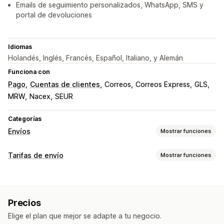
Emails de seguimiento personalizados, WhatsApp, SMS y
portal de devoluciones
Idiomas
Holandés, Inglés, Francés, Español, Italiano, y Alemán
Funciona con
Pago
Cuentas de clientes
Correos
Correos Express
GLS
MRW
Nacex
SEUR
Categorías
Envíos
Mostrar funciones
Etiquetas y embalaje
Tarifas de envío
Mostrar funciones
Creación de etiquetas
Impresión masiva
Nota de entrega
Cálculo de tasas
Documentos aduaneros
Etiquetas de devolución
Basado en la empresa de transportes
Embalaje
Escaneo de códigos de barras
Precios
Basado en la distancia
Basado en el peso
Código postal
Listas de recogida
Seguro de envío
Reglas de envío
Elige el plan que mejor se adapte a tu negocio.
Múltiples zonas
Fecha de entrega
Sincronización de pedidos