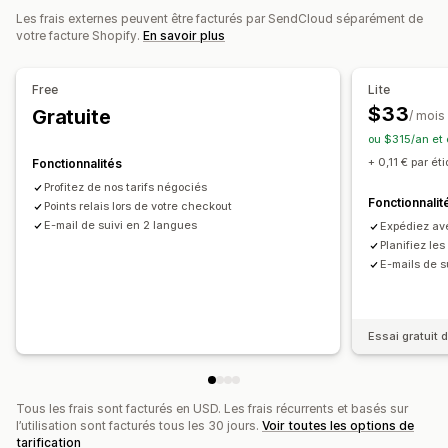
Synchronisation des commandes
Multilingue
Les frais externes peuvent être facturés par SendCloud séparément de
Notifications personnalisées
Pages de suivi
votre facture Shopify.
En savoir plus
Sélection du transporteur
Frais d’expédition
Date de livraison
Multilingue
Règles personnalisées
Gestion des expéditions
Free
Lite
Synchronisation des commandes
Suivi en temps réel
$33
Gratuite
/ mois
Page de suivi à l’image de la marque
ou $315/an et
Notifications par e-mail
Mises à jour des commandes
+ 0,11 € par ét
Fonctionnalités
Analyses de données d’expédition
Profitez de nos tarifs négociés
Fonctionnalit
Points relais lors de votre checkout
E-mail de suivi en 2 langues
Expédiez ave
Planifiez le
E-mails de s
Essai gratuit d
Tous les frais sont facturés en USD. Les frais récurrents et basés sur
l’utilisation sont facturés tous les 30 jours.
Voir toutes les options de
tarification