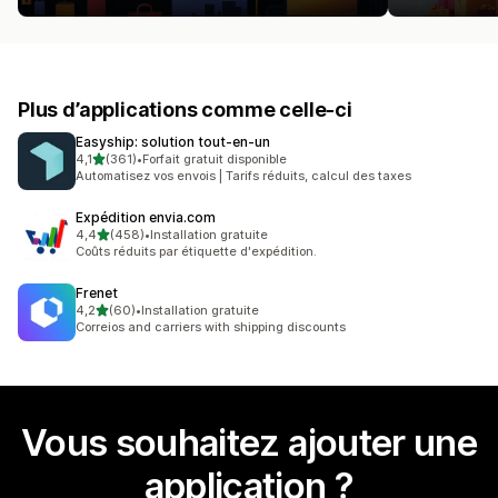
Plus d’applications comme celle-ci
Easyship: solution tout‑en‑un
étoile(s) sur 5
4,1
(361)
•
Forfait gratuit disponible
361 avis au total
Automatisez vos envois | Tarifs réduits, calcul des taxes
Expédition envia.com
étoile(s) sur 5
4,4
(458)
•
Installation gratuite
458 avis au total
Coûts réduits par étiquette d'expédition.
Frenet
étoile(s) sur 5
4,2
(60)
•
Installation gratuite
60 avis au total
Correios and carriers with shipping discounts
Vous souhaitez ajouter une
application ?