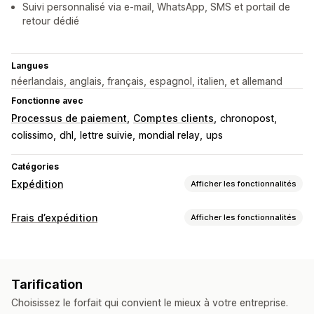
Suivi personnalisé via e-mail, WhatsApp, SMS et portail de
retour dédié
Langues
néerlandais, anglais, français, espagnol, italien, et allemand
Fonctionne avec
Processus de paiement
Comptes clients
chronopost
colissimo
dhl
lettre suivie
mondial relay
ups
Catégories
Expédition
Afficher les fonctionnalités
Étiquettes et emballages
Frais d’expédition
Afficher les fonctionnalités
Création d’étiquette
Impression en bloc
Calcul du tarif
Bordereaux d’expédition
Documents personnalisés
En fonction du transporteur
En fonction de la distance
Étiquettes de retour
Emballage
Lecture de codes-barres
Tarification
En fonction du poids
Code postal
Multi-zone
Listes de sélection
Assurance d’expédition
Choisissez le forfait qui convient le mieux à votre entreprise.
Règles d’expédition
Date de livraison
Personnalisation