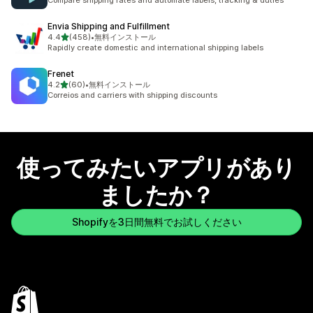
Compare shipping rates and automate labels, tracking & duties
Envia Shipping and Fulfillment
5つ星中
4.4
(458)
•
無料インストール
合計レビュー数：458件
Rapidly create domestic and international shipping labels
Frenet
5つ星中
4.2
(60)
•
無料インストール
合計レビュー数：60件
Correios and carriers with shipping discounts
使ってみたいアプリがあり
ましたか？
Shopifyを3日間無料でお試しください