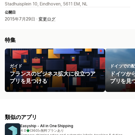
Stadhuisplein 10, Eindhoven, 5611 EM, NL
公開日
2015年7月29日 ·
変更ログ
特集
ガイド
ドイツでの
フランスのビジネス拡大に役立つア
ドイツか
プリを見つける
プリを見
類似のアプリ
Easyship ‑ All in One Shipping
5つ星中
4.0
(360)
•
無料プランあり
合計レビュー数：360件