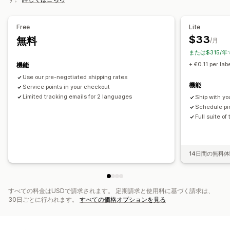
メール通知
注文の更新
配送分析
Free
Lite
$33
無料
/月
または$315/年
+ €0.11 per lab
機能
Use our pre-negotiated shipping rates
機能
Service points in your checkout
Limited tracking emails for 2 languages
Ship with yo
Schedule pic
Full suite of
14日間の無料
すべての料金はUSDで請求されます。 定期請求と使用料に基づく請求は、
30日ごとに行われます。
すべての価格オプションを見る