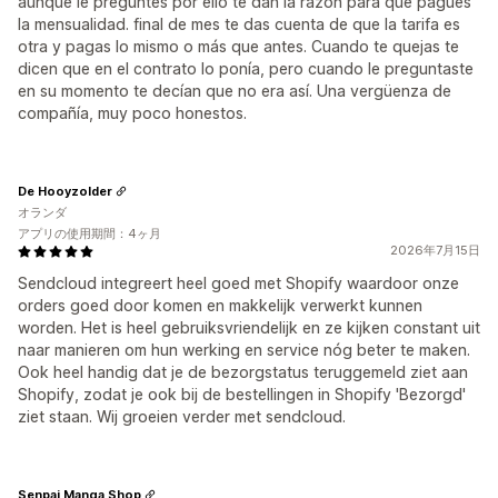
aunque le preguntes por ello te dan la razon para que pagues
la mensualidad. final de mes te das cuenta de que la tarifa es
otra y pagas lo mismo o más que antes. Cuando te quejas te
dicen que en el contrato lo ponía, pero cuando le preguntaste
en su momento te decían que no era así. Una vergüenza de
compañía, muy poco honestos.
De Hooyzolder
オランダ
アプリの使用期間：4ヶ月
2026年7月15日
Sendcloud integreert heel goed met Shopify waardoor onze
orders goed door komen en makkelijk verwerkt kunnen
worden. Het is heel gebruiksvriendelijk en ze kijken constant uit
naar manieren om hun werking en service nóg beter te maken.
Ook heel handig dat je de bezorgstatus teruggemeld ziet aan
Shopify, zodat je ook bij de bestellingen in Shopify 'Bezorgd'
ziet staan. Wij groeien verder met sendcloud.
Senpai Manga Shop