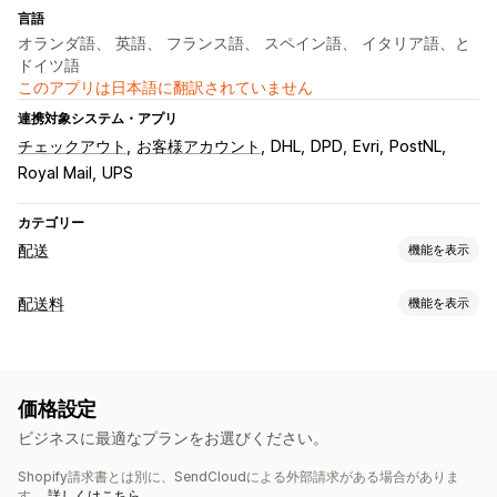
言語
オランダ語、 英語、 フランス語、 スペイン語、 イタリア語、と
ドイツ語
このアプリは日本語に翻訳されていません
連携対象システム・アプリ
チェックアウト
お客様アカウント
DHL
DPD
Evri
PostNL
Royal Mail
UPS
カテゴリー
配送
機能を表示
ラベルと梱包
配送料
機能を表示
ラベル作成
一括印刷
明細表
カスタムドキュメント
レート計算
返品用ラベル
パッケージ
バーコードのスキャン
配送業者ベース
距離ベース
重量ベース
郵便番号
複数ゾーン
ピッキングリスト
配送保険
配送ルール
配達日
注文の同期
価格設定
複数言語
配送業者の選択
配送料
カスタマイズ
ビジネスに最適なプランをお選びください。
カスタム通知
追跡ページ
配達日
複数言語
カスタムルール
配送品の管理
Shopify請求書とは別に、SendCloudによる外部請求がある場合がありま
注文の同期
リアルタイム追跡
ブランド化された追跡ページ
す。
詳しくはこちら