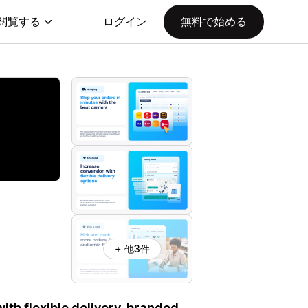
閲覧する
ログイン
無料で始める
+ 他3件
th flexible delivery, branded