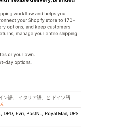
ipping workflow and helps you
 Connect your Shopify store to 170+
ivery options, and keep customers
returns, manage your entire shipping
tes or your own.
xt-day options.
イン語、 イタリア語、と ドイツ語
ん
L
DPD
Evri
PostNL
Royal Mail
UPS