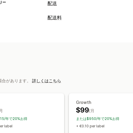
リー
配送
ラベルと梱包
配送料
ラベル作成
一括印刷
明細表
カスタム
レート計算
パッケージ
バーコードのスキャン
ピ
配送業者ベース
距離ベース
重量ベー
配達日
注文の同期
複数言語
配送業者
カスタマイズ
配送品の管理
カスタム通知
追跡ページ
配達日
複数
注文の同期
リアルタイム追跡
ブラン
注文の更新
配送分析
ある場合があります。
詳しくはこちら
Growth
$99
/月
/月
15/年で20%お得
または$950/年で20%お得
er label
+ €0.10 per label