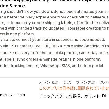
king & more.
ing shouldn’t slow you down. Sendcloud automates your sh
er a better delivery experience from checkout to delivery.
ers, automatically create shipping labels, offer flexible del
med with branded tracking updates. From label creation to 
ss in one platform.
y setup: connect your store in seconds, no code needed.
p via 170+ carriers like DHL, UPS & more using Sendcloud ra
tomize delivery: offer home, pickup point, same-day or ne
nt labels, sync orders & manage returns in one platform.
nded tracking emails, WhatsApp, SMS, and return portal.
オランダ語、 英語、 フランス語、 スペ
このアプリは日本語に翻訳されていませ
象システム・アプリ
チェックアウト
お客様アカウント
DH