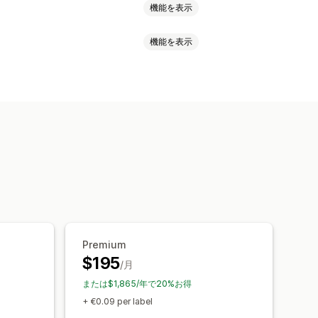
機能を表示
機能を表示
ドキュメント
返品用ラベル
ッキングリスト
配送保険
配送ルール
ス
郵便番号
複数ゾーン
の選択
配送料
言語
カスタムルール
ド化された追跡ページ
メール通知
Premium
$195
/月
または$1,865/年で20%お得
+ €0.09 per label