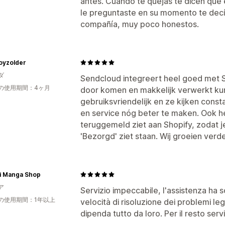
antes. Cuando te quejas te dicen que 
le preguntaste en su momento te decí
compañía, muy poco honestos.
oyzolder
ダ
Sendcloud integreert heel goed met 
の使用期間：4ヶ月
door komen en makkelijk verwerkt kun
gebruiksvriendelijk en ze kijken cons
en service nóg beter te maken. Ook h
teruggemeld ziet aan Shopify, zodat je
'Bezorgd' ziet staan. Wij groeien ver
i Manga Shop
ア
Servizio impeccabile, l'assistenza ha 
の使用期間：1年以上
velocità di risoluzione dei problemi le
dipenda tutto da loro. Per il resto servi