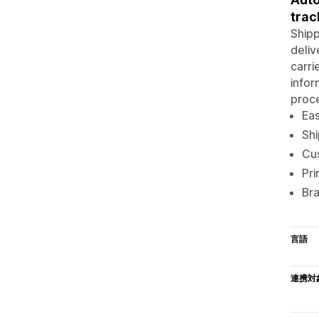
trac
Shipp
deliv
carri
infor
proce
Eas
Shi
Cus
Pri
Bra
言語
連携対