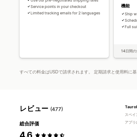
Use our pre-negotiated shipping rates
機能
Service points in your checkout
Limited tracking emails for 2 languages
Ship wi
Schedu
Full su
14日間
すべての料金はUSDで請求されます。 定期請求と使用料に
レビュー
Tauro
(477)
スペイ
アプリ
総合評価
4.6