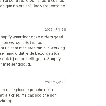
en el contrato lo ponía, pero cuando
an que no era así. Una vergüenza de
2026年7月15日
Shopify waardoor onze orders goed
nen worden. Het is heel
tant uit naar manieren om hun werking
eel handig dat je de bezorgstatus
 ook bij de bestellingen in Shopify
der met sendcloud.
2026年7月13日
solo delle piccole pecche nella
gati ai ticket, ma capisco che non
zio top.