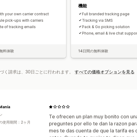
機能
th your own carrier contract
Full branded tracking page
le pick-ups with carriers
Tracking via SMS
ite of tracking emails
Pack & Go picking solution
Phone, email & live chat suppor
の無料体験
14日間の無料体験
基づく請求は、30日ごとに行われます。
すべての価格オプションを見る
Manía
ン
Te ofrecen un plan muy bonito con un
の使用期間：2ヶ月
preguntes por ello te dan la razon par
mes te das cuenta de que la tarifa es