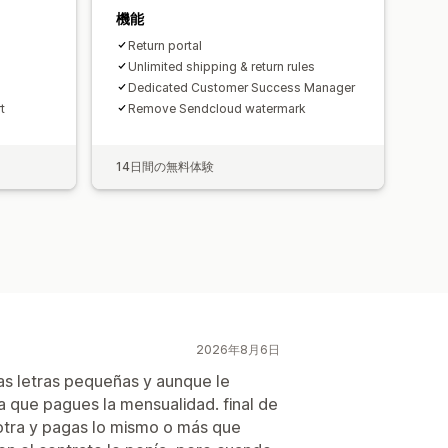
機能
Return portal
Unlimited shipping & return rules
Dedicated Customer Success Manager
t
Remove Sendcloud watermark
14日間の無料体験
2026年8月6日
as letras pequeñas y aunque le
a que pagues la mensualidad. final de
 otra y pagas lo mismo o más que