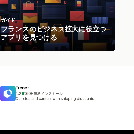
ガイド
フランスのビジネス拡大に役立つ
アプリを見つける
Frenet
5つ星中
4.2
(60)
•
無料インストール
合計レビュー数：60件
Correios and carriers with shipping discounts