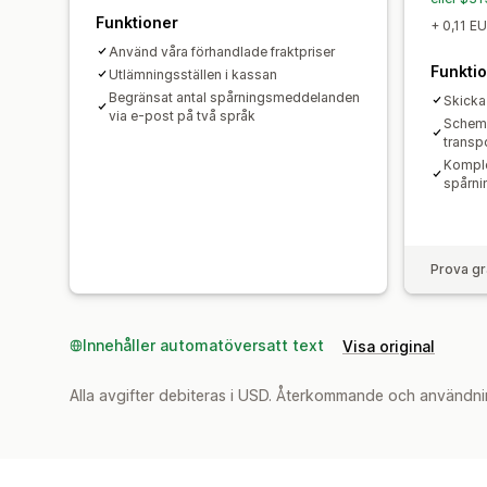
Funktioner
+ 0,11 EU
Använd våra förhandlade fraktpriser
Funkti
Utlämningsställen i kassan
Begränsat antal spårningsmeddelanden
Skicka
via e-post på två språk
Schem
transp
Komple
spårni
Prova gr
Innehåller automatöversatt text
Visa original
Alla avgifter debiteras i USD. Återkommande och användni