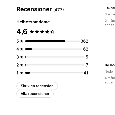
Recensioner
Tauro
(477)
Spani
2 måna
Helhetsomdöme
appen
4,6
5
362
4
62
3
5
2
7
De Ho
Nederl
1
41
4 måna
appen
Skriv en recension
Alla recensioner