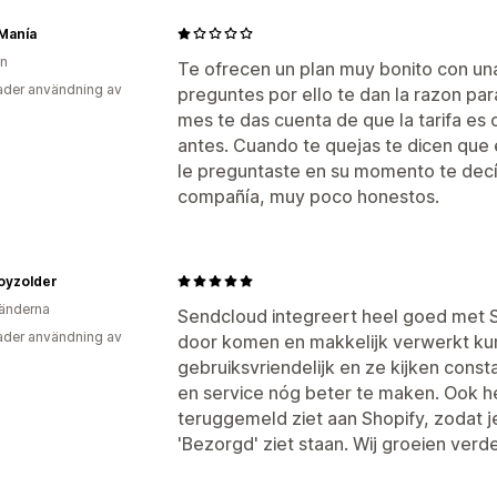
Manía
en
Te ofrecen un plan muy bonito con un
der användning av
preguntes por ello te dan la razon par
mes te das cuenta de que la tarifa es
antes. Cuando te quejas te dicen que 
le preguntaste en su momento te decí
compañía, muy poco honestos.
oyzolder
änderna
Sendcloud integreert heel goed met 
der användning av
door komen en makkelijk verwerkt kun
gebruiksvriendelijk en ze kijken cons
en service nóg beter te maken. Ook h
teruggemeld ziet aan Shopify, zodat je
'Bezorgd' ziet staan. Wij groeien ver