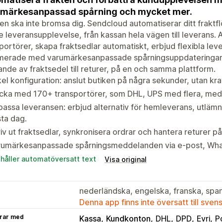
märkesanpassad spårning och mycket mer.
en ska inte bromsa dig. Sendcloud automatiserar ditt fraktfl
e leveransupplevelse, från kassan hela vägen till leverans. A
portörer, skapa fraktsedlar automatiskt, erbjud flexibla lev
rmerade med varumärkesanpassade spårningsuppdateringar. 
nde av fraktsedel till returer, på en och samma plattform.
el konfiguration: anslut butiken på några sekunder, utan kr
cka med 170+ transportörer, som DHL, UPS med flera, med S
assa leveransen: erbjud alternativ för hemleverans, utlämn
ta dag.
iv ut fraktsedlar, synkronisera ordrar och hantera returer p
rumärkesanpassade spårningsmeddelanden via e-post, What
ehåller automatöversatt text
Visa original
nederländska, engelska, franska, span
Denna app finns inte översatt till sven
rar med
Kassa
Kundkonton
DHL
DPD
Evri
P