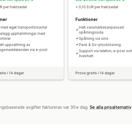
R per fraktsedel
+ 0,10 EUR per fraktsedel
oner
Funktioner
 med eget transportörsavtal
Helt varumärkesanpassad
spårningssida
alägg upphämtningar med
ortörer
Spårning via sms
tt uppsättning av
Pack & Go-plocklösning
ngsmeddelanden via e-post
Support via telefon, e-post oc
livechatt
atis i 14 dagar
Prova gratis i 14 dagar
ngsbaserade avgifter faktureras var 30:e dag.
Se alla prisalternativ