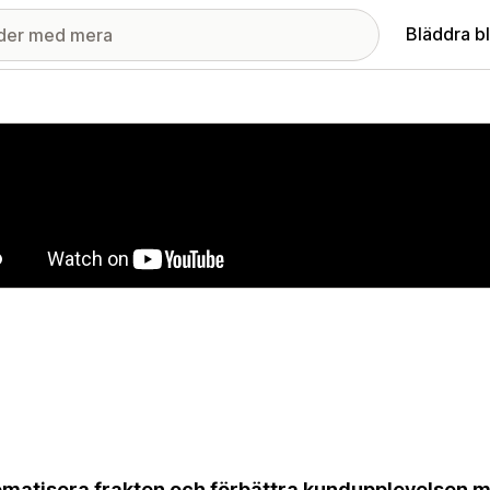
Bläddra b
ri med utvalda bilder
matisera frakten och förbättra kundupplevelsen me