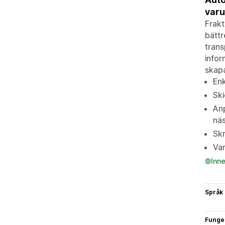
varu
Frakt
bättr
trans
info
skapa
Enk
Ski
Anp
näs
Skr
Va
Inn
Språk
Funge