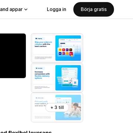
land appar
Logga in
Börja gratis
+ 3 till
d flexibel leverans,