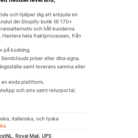
öde och hjälper dig att erbjuda en
nslut din Shopify-butik till 170+
eransalternativ och håll kunderna
Hantera hela fraktprocessen, från
av på kodning.
endclouds priser eller dina egna.
ingsställe samt leverans samma eller
å en enda plattform.
sApp och sms samt returportal.
ska, italienska, och tyska
ska
ostNL
Royal Mail
UPS