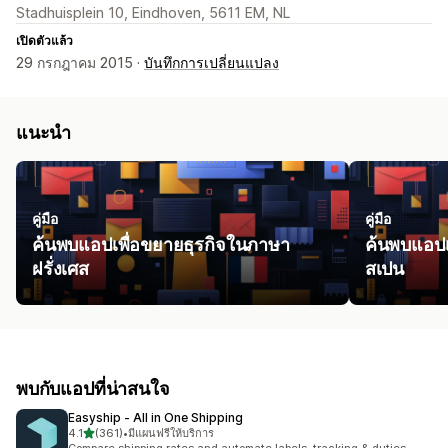
Stadhuisplein 10, Eindhoven, 5611 EM, NL
เปิดตัวแล้ว
29 กรกฎาคม 2015 ·
บันทึกการเปลี่ยนแปลง
แนะนำ
คู่มือ
คู่มือ
ค้นพบแอปเพื่อขยายธุรกิจในภาษา
ค้นพบแอปเ
ฝรั่งเศส
สเปน
พบกับแอปที่น่าสนใจ
Easyship ‑ All in One Shipping
เต็ม 5 ดาว
4.1
(361)
•
มีแผนฟรีให้บริการ
ทั้งหมด 361 รีวิว