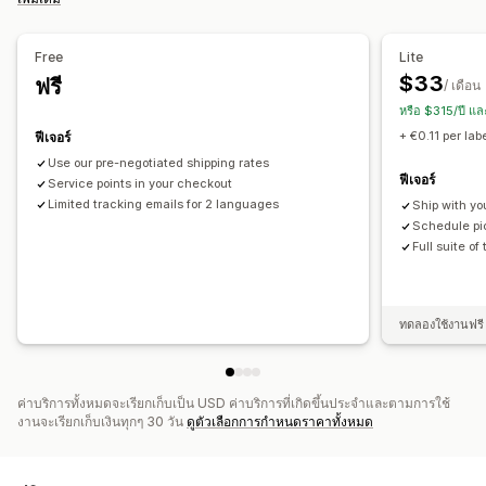
ซิงค์คำสั่งซื้อ
การติดตามแบบเรียลไทม์
หน้าติดตามแบรนด์
การแจ้งเตือนทางอีเมล
อัปเดตคำสั่งซื้อ
การวิเคราะห์การจัดส่ง
Free
Lite
$33
ฟรี
/ เดือน
หรือ $315/ปี แ
+ €0.11 per lab
ฟีเจอร์
Use our pre-negotiated shipping rates
ฟีเจอร์
Service points in your checkout
Limited tracking emails for 2 languages
Ship with yo
Schedule pic
Full suite of
ทดลองใช้งานฟรี 
ค่าบริการทั้งหมดจะเรียกเก็บเป็น USD ค่าบริการที่เกิดขึ้นประจำและตามการใช้
งานจะเรียกเก็บเงินทุกๆ 30 วัน
ดูตัวเลือกการกำหนดราคาทั้งหมด