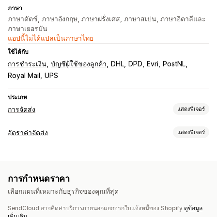
ภาษา
ภาษาดัตช์, ภาษาอังกฤษ, ภาษาฝรั่งเศส, ภาษาสเปน, ภาษาอิตาลีและ
ภาษาเยอรมัน
แอปนี้ไม่ได้แปลเป็นภาษาไทย
ใช้ได้กับ
การชำระเงิน
บัญชีผู้ใช้ของลูกค้า
DHL
DPD
Evri
PostNL
Royal Mail
UPS
ประเภท
การจัดส่ง
แสดงฟีเจอร์
ป้ายกำกับและบรรจุภัณฑ์
อัตราค่าจัดส่ง
แสดงฟีเจอร์
การสร้างป้ายกำกับ
การพิมพ์จำนวนมาก
บันทึกการจัดส่ง
การคำนวณอัตราราคา
เอกสารทางศุลกากร
ใบจ่าหน้าสำหรับการส่งคืน
บรรจุภัณฑ์
ตามผู้ขนส่ง
ตามระยะทาง
ตามน้ำหนัก
รหัสไปรษณีย์
หลายโซน
การสแกนบาร์โค้ด
รายการสิ่งที่ต้องจัดการ
ประกันการจัดส่ง
การกำหนดราคา
กฎการจัดส่ง
วันที่จัดส่ง
ซิงค์คำสั่งซื้อ
หลายภาษา
การปรับแต่ง
เลือกแผนที่เหมาะกับธุรกิจของคุณที่สุด
การเลือกผู้ขนส่ง
อัตราค่าจัดส่ง
การแจ้งเตือนพนักงาน
หน้าการติดตาม
วันที่จัดส่ง
หลายภาษา
SendCloud อาจคิดค่าบริการภายนอกแยกจากใบแจ้งหนี้ของ Shopify
ดูข้อมูล
กฎที่กำหนดเอง
การจัดการการจัดส่ง
เพิ่มเติม