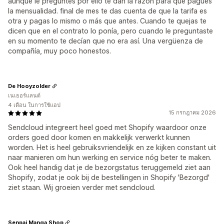
aunque le preguntes por ello te dan la razon para que pagues
la mensualidad. final de mes te das cuenta de que la tarifa es
otra y pagas lo mismo o más que antes. Cuando te quejas te
dicen que en el contrato lo ponía, pero cuando le preguntaste
en su momento te decían que no era así. Una vergüenza de
compañía, muy poco honestos.
De Hooyzolder
เนเธอร์แลนด์
4 เดือน ในการใช้แอป
15 กรกฎาคม 2026
Sendcloud integreert heel goed met Shopify waardoor onze
orders goed door komen en makkelijk verwerkt kunnen
worden. Het is heel gebruiksvriendelijk en ze kijken constant uit
naar manieren om hun werking en service nóg beter te maken.
Ook heel handig dat je de bezorgstatus teruggemeld ziet aan
Shopify, zodat je ook bij de bestellingen in Shopify 'Bezorgd'
ziet staan. Wij groeien verder met sendcloud.
Senpai Manga Shop