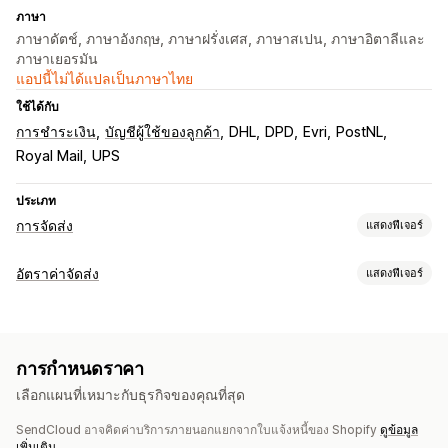
ภาษา
ภาษาดัตช์, ภาษาอังกฤษ, ภาษาฝรั่งเศส, ภาษาสเปน, ภาษาอิตาลีและ
ภาษาเยอรมัน
แอปนี้ไม่ได้แปลเป็นภาษาไทย
ใช้ได้กับ
การชำระเงิน
บัญชีผู้ใช้ของลูกค้า
DHL
DPD
Evri
PostNL
Royal Mail
UPS
ประเภท
การจัดส่ง
แสดงฟีเจอร์
ป้ายกำกับและบรรจุภัณฑ์
อัตราค่าจัดส่ง
แสดงฟีเจอร์
การสร้างป้ายกำกับ
การพิมพ์จำนวนมาก
บันทึกการจัดส่ง
การคำนวณอัตราราคา
เอกสารทางศุลกากร
ใบจ่าหน้าสำหรับการส่งคืน
บรรจุภัณฑ์
ตามผู้ขนส่ง
ตามระยะทาง
ตามน้ำหนัก
รหัสไปรษณีย์
หลายโซน
การสแกนบาร์โค้ด
รายการสิ่งที่ต้องจัดการ
ประกันการจัดส่ง
การกำหนดราคา
กฎการจัดส่ง
วันที่จัดส่ง
ซิงค์คำสั่งซื้อ
หลายภาษา
การปรับแต่ง
เลือกแผนที่เหมาะกับธุรกิจของคุณที่สุด
การเลือกผู้ขนส่ง
อัตราค่าจัดส่ง
การแจ้งเตือนพนักงาน
หน้าการติดตาม
วันที่จัดส่ง
หลายภาษา
SendCloud อาจคิดค่าบริการภายนอกแยกจากใบแจ้งหนี้ของ Shopify
ดูข้อมูล
กฎที่กำหนดเอง
การจัดการการจัดส่ง
เพิ่มเติม