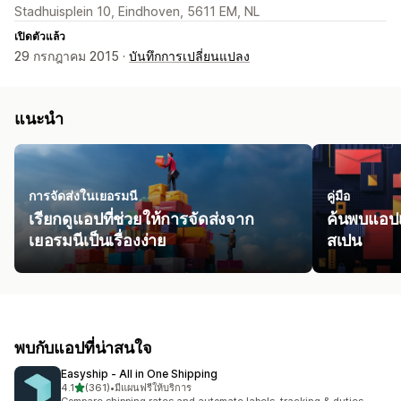
Stadhuisplein 10, Eindhoven, 5611 EM, NL
เปิดตัวแล้ว
29 กรกฎาคม 2015 ·
บันทึกการเปลี่ยนแปลง
แนะนำ
การจัดส่งในเยอรมนี
คู่มือ
เรียกดูแอปที่ช่วยให้การจัดส่งจาก
ค้นพบแอปเ
เยอรมนีเป็นเรื่องง่าย
สเปน
พบกับแอปที่น่าสนใจ
Easyship ‑ All in One Shipping
เต็ม 5 ดาว
4.1
(361)
•
มีแผนฟรีให้บริการ
ทั้งหมด 361 รีวิว