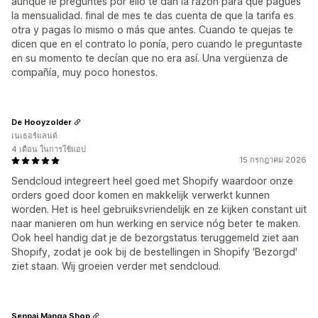
aunque le preguntes por ello te dan la razon para que pagues
la mensualidad. final de mes te das cuenta de que la tarifa es
otra y pagas lo mismo o más que antes. Cuando te quejas te
dicen que en el contrato lo ponía, pero cuando le preguntaste
en su momento te decían que no era así. Una vergüenza de
compañía, muy poco honestos.
De Hooyzolder
เนเธอร์แลนด์
4 เดือน ในการใช้แอป
15 กรกฎาคม 2026
Sendcloud integreert heel goed met Shopify waardoor onze
orders goed door komen en makkelijk verwerkt kunnen
worden. Het is heel gebruiksvriendelijk en ze kijken constant uit
naar manieren om hun werking en service nóg beter te maken.
Ook heel handig dat je de bezorgstatus teruggemeld ziet aan
Shopify, zodat je ook bij de bestellingen in Shopify 'Bezorgd'
ziet staan. Wij groeien verder met sendcloud.
Senpai Manga Shop