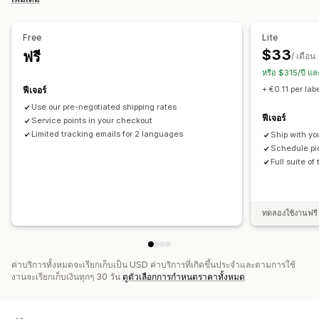
ซิงค์คำสั่งซื้อ
การติดตามแบบเรียลไทม์
หน้าติดตามแบรนด์
การแจ้งเตือนทางอีเมล
อัปเดตคำสั่งซื้อ
การวิเคราะห์การจัดส่ง
Free
Lite
$33
ฟรี
/ เดือน
หรือ $315/ปี แ
+ €0.11 per lab
ฟีเจอร์
Use our pre-negotiated shipping rates
ฟีเจอร์
Service points in your checkout
Limited tracking emails for 2 languages
Ship with yo
Schedule pic
Full suite of
ทดลองใช้งานฟรี 
ค่าบริการทั้งหมดจะเรียกเก็บเป็น USD ค่าบริการที่เกิดขึ้นประจำและตามการใช้
งานจะเรียกเก็บเงินทุกๆ 30 วัน
ดูตัวเลือกการกำหนดราคาทั้งหมด