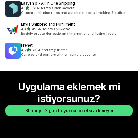
Easyship ‑ All in One Shipping
5 yıldız üzerinden
4,1
(361)
•
Ücretsiz plan mevcut
toplam 361 değerlendirme
Compare shipping rates and automate labels, tracking & duties
Envia Shipping and Fulfillment
5 yıldız üzerinden
4,4
(458)
•
Ücretsiz yükleme
toplam 458 değerlendirme
Rapidly create domestic and international shipping labels
Frenet
5 yıldız üzerinden
4,2
(60)
•
Ücretsiz yükleme
toplam 60 değerlendirme
Correios and carriers with shipping discounts
Uygulama eklemek mi
istiyorsunuz?
Shopify'ı 3 gün boyunca ücretsiz deneyin