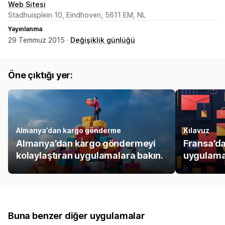
Web Sitesi
Stadhuisplein 10, Eindhoven, 5611 EM, NL
Yayınlanma
29 Temmuz 2015 ·
Değişiklik günlüğü
Öne çıktığı yer:
Almanya’dan kargo gönderme
Kılavuz
Almanya’dan kargo göndermeyi
Fransa’dak
kolaylaştıran uygulamalara bakın.
uygulama
Buna benzer diğer uygulamalar