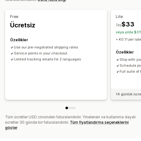
Özel kurallar
Sipariş senkronizasyonu
Gerçek zamanlı takip
Marka öğeli takip sayfası
E-posta bildirimleri
Free
Lite
Sipariş güncellemeleri
Kargo analizleri
$33
Ücretsiz
/ay
veya yılda $31
+ €0.11 per lab
Özellikler
Use our pre-negotiated shipping rates
Özellikler
Service points in your checkout
Limited tracking emails for 2 languages
Ship with yo
Schedule pic
Full suite of
14 günlük ücr
Tüm ücretler USD cinsinden faturalandırılır. Yinelenen ve kullanıma dayalı
ücretler 30 günde bir faturalandırılır.
Tüm fiyatlandırma seçeneklerini
göster