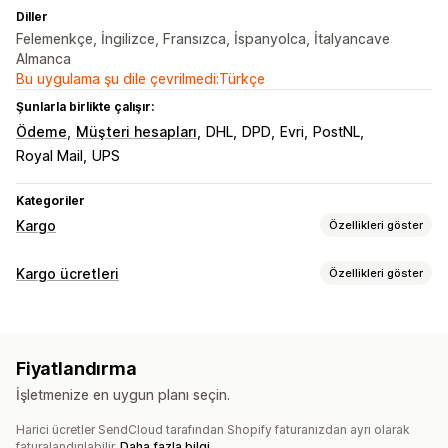
Diller
Felemenkçe, İngilizce, Fransızca, İspanyolca, İtalyancave
Almanca
Bu uygulama şu dile çevrilmedi:Türkçe
Şunlarla birlikte çalışır:
Ödeme
Müşteri hesapları
DHL
DPD
Evri
PostNL
Royal Mail
UPS
Kategoriler
Kargo
Özellikleri göster
Etiketler ve ambalaj
Kargo ücretleri
Özellikleri göster
Etiket oluşturma
Toplu baskı
Sevk irsaliyeleri
Ücret hesaplama
Gümrük belgeleri
İade etiketleri
Paketleme
Taşıyıcı şirket bazında
Mesafe bazında
Ağırlık bazında
Barkod tarama
Seçim listeleri
Kargo sigortası
Fiyatlandırma
Posta kodu
Çoklu bölge
Kargo kuralları
Teslimat tarihi
Sipariş senkronizasyonu
İşletmenize en uygun planı seçin.
Çoklu dil
Taşıyıcı şirket seçimi
Kargo ücretleri
Özelleştirme
Harici ücretler SendCloud tarafından Shopify faturanızdan ayrı olarak
Özel bildirimler
Takip sayfaları
Teslimat tarihi
Çoklu dil
Kargoları yönetme
faturalandırılabilir.
Daha fazla bilgi