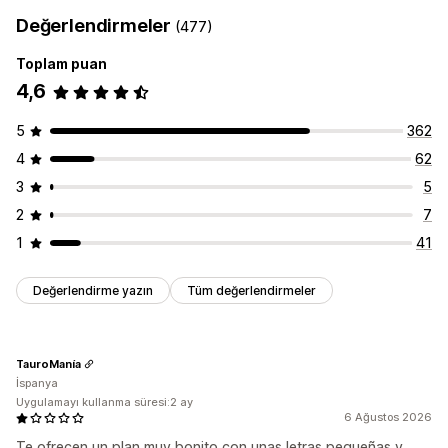
Değerlendirmeler
(477)
Toplam puan
4,6
5
362
4
62
3
5
2
7
1
41
Değerlendirme yazın
Tüm değerlendirmeler
TauroManía
İspanya
Uygulamayı kullanma süresi:2 ay
6 Ağustos 2026
Te ofrecen un plan muy bonito con unas letras pequeñas y