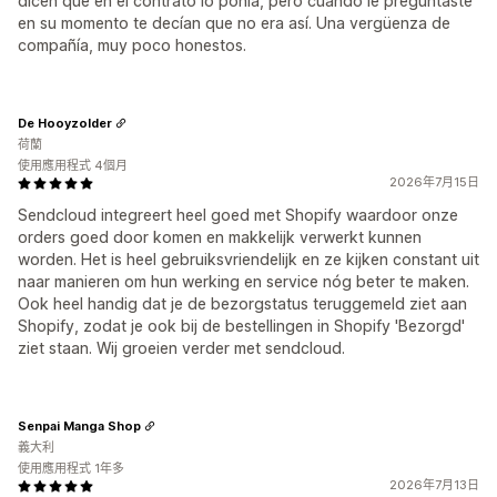
dicen que en el contrato lo ponía, pero cuando le preguntaste
en su momento te decían que no era así. Una vergüenza de
compañía, muy poco honestos.
De Hooyzolder
荷蘭
使用應用程式 4個月
2026年7月15日
Sendcloud integreert heel goed met Shopify waardoor onze
orders goed door komen en makkelijk verwerkt kunnen
worden. Het is heel gebruiksvriendelijk en ze kijken constant uit
naar manieren om hun werking en service nóg beter te maken.
Ook heel handig dat je de bezorgstatus teruggemeld ziet aan
Shopify, zodat je ook bij de bestellingen in Shopify 'Bezorgd'
ziet staan. Wij groeien verder met sendcloud.
Senpai Manga Shop
義大利
使用應用程式 1年多
2026年7月13日