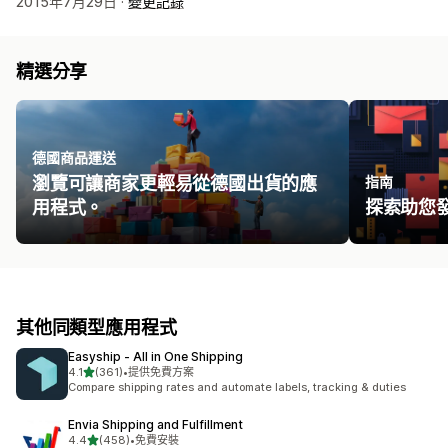
2015年7月29日 ·
變更記錄
精選分享
德國商品運送
瀏覽可讓商家更輕易從德國出貨的應
指南
用程式。
探索助您
其他同類型應用程式
Easyship ‑ All in One Shipping
滿分 5 顆星
4.1
(361)
•
提供免費方案
共有 361 則評價
Compare shipping rates and automate labels, tracking & duties
Envia Shipping and Fulfillment
滿分 5 顆星
4.4
(458)
•
免費安裝
共有 458 則評價