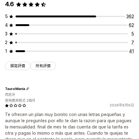
4.6
5
362
4
62
3
5
2
7
1
41
撰寫評價
所有評價
TauroManía
西班牙
使用應用程式 2個月
2026年8月6日
Te ofrecen un plan muy bonito con unas letras pequeñas y
aunque le preguntes por ello te dan la razon para que pagues
la mensualidad. final de mes te das cuenta de que la tarifa es
otra y pagas lo mismo o más que antes. Cuando te quejas te