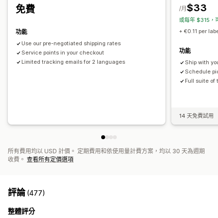
$33
免費
/月
或每年 $315，
+ €0.11 per lab
功能
Use our pre-negotiated shipping rates
功能
Service points in your checkout
Limited tracking emails for 2 languages
Ship with yo
Schedule pic
Full suite of
14 天免費試用
所有費用均以 USD 計價。 定期費用和依使用量計費方案，均以 30 天為週期
收費。
查看所有定價選項
評論
(477)
整體評分