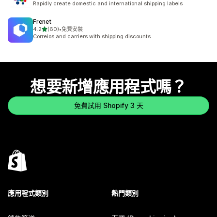
Rapidly create domestic and international shipping labels
Frenet
滿分 5 顆星
4.2
(60)
•
免費安裝
共有 60 則評價
Correios and carriers with shipping discounts
想要新增應用程式嗎？
免費試用 Shopify 3 天
應用程式類別
熱門類別