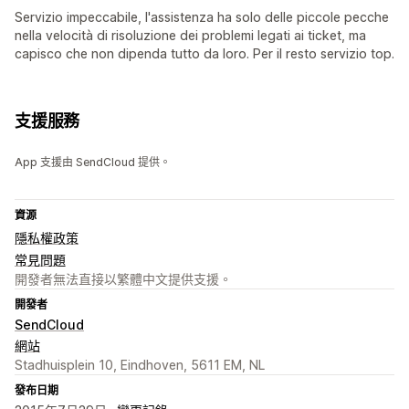
Servizio impeccabile, l'assistenza ha solo delle piccole pecche
nella velocità di risoluzione dei problemi legati ai ticket, ma
capisco che non dipenda tutto da loro. Per il resto servizio top.
支援服務
App 支援由 SendCloud 提供。
資源
隱私權政策
常見問題
開發者無法直接以繁體中文提供支援。
開發者
SendCloud
網站
Stadhuisplein 10, Eindhoven, 5611 EM, NL
發布日期