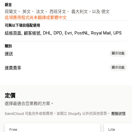
語言
荷蘭文、 英文、 法文、 西班牙文、 義大利文，以及 德文
這項應用程式尚未翻譯成繁體中文
可與以下項目搭配使用
結帳頁面
顧客帳號
DHL
DPD
Evri
PostNL
Royal Mail
UPS
類別
運送
顯示功能
標籤和包材
運費費率
顯示功能
建立標籤
大量印刷
裝箱單
海關文件
退貨單
包裝
條碼掃描
計費
揀貨單
運送保險
運送規則
配送日期
同步訂單
多國語言
依貨運業者計費
依運送距離計費
依重量計費
郵遞區號
多個區域
選取貨運業者
運費費率
定價
自訂
管理貨件
選擇最適合您業務的方案。
自訂通知
追蹤頁面
配送日期
多國語言
自訂規則
同步訂單
即時追蹤
品牌追蹤頁面
電子郵件通知
訂單最新資訊
SendCloud 可能另外收取費用，並開立 Shopify 以外的其他發票。
瞭解詳情
運送分析
Free
Lite