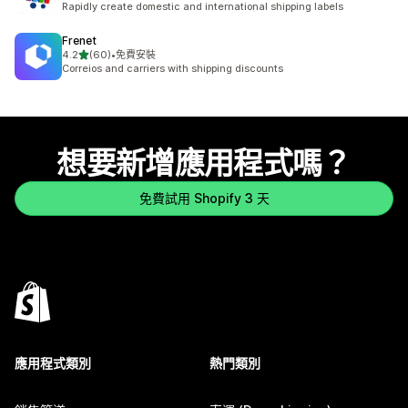
Rapidly create domestic and international shipping labels
Frenet
滿分 5 顆星
4.2
(60)
•
免費安裝
共有 60 則評價
Correios and carriers with shipping discounts
想要新增應用程式嗎？
免費試用 Shopify 3 天
應用程式類別
熱門類別