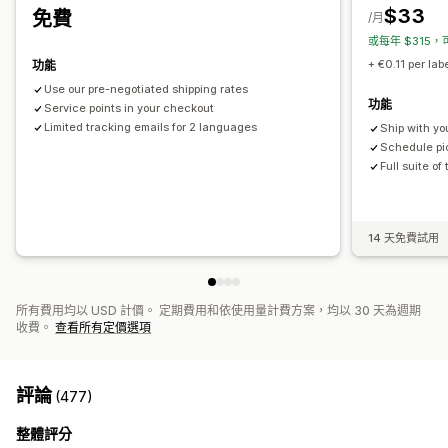
$33
免費
/月
或每年 $315，
+ €0.11 per lab
功能
Use our pre-negotiated shipping rates
功能
Service points in your checkout
Limited tracking emails for 2 languages
Ship with yo
Schedule pic
Full suite of
14 天免費試用
所有費用均以 USD 計價。 定期費用和依使用量計費方案，均以 30 天為週期
收費。
查看所有定價選項
評論
(477)
整體評分