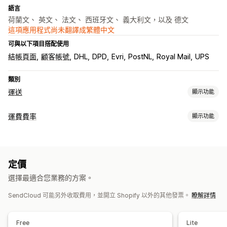
語言
荷蘭文、 英文、 法文、 西班牙文、 義大利文，以及 德文
這項應用程式尚未翻譯成繁體中文
可與以下項目搭配使用
結帳頁面
顧客帳號
DHL
DPD
Evri
PostNL
Royal Mail
UPS
類別
運送
顯示功能
標籤和包材
運費費率
顯示功能
建立標籤
大量印刷
裝箱單
海關文件
退貨單
包裝
條碼掃描
計費
揀貨單
運送保險
運送規則
配送日期
同步訂單
多國語言
依貨運業者計費
依運送距離計費
依重量計費
郵遞區號
多個區域
選取貨運業者
運費費率
定價
自訂
管理貨件
選擇最適合您業務的方案。
自訂通知
追蹤頁面
配送日期
多國語言
自訂規則
同步訂單
即時追蹤
品牌追蹤頁面
電子郵件通知
訂單最新資訊
SendCloud 可能另外收取費用，並開立 Shopify 以外的其他發票。
瞭解詳情
運送分析
Free
Lite