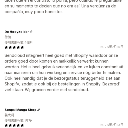
dicen que en el contrato lo ponía, pero cuando le preguntaste
en su momento te decían que no era así. Una vergüenza de
compañía, muy poco honestos.
De Hooyzolder
荷蘭
使用應用程式 4個月
2026年7月15日
Sendcloud integreert heel goed met Shopify waardoor onze
orders goed door komen en makkelijk verwerkt kunnen
worden. Het is heel gebruiksvriendelijk en ze kijken constant uit
naar manieren om hun werking en service nóg beter te maken.
Ook heel handig dat je de bezorgstatus teruggemeld ziet aan
Shopify, zodat je ook bij de bestellingen in Shopify 'Bezorgd'
ziet staan. Wij groeien verder met sendcloud.
Senpai Manga Shop
義大利
使用應用程式 1年多
2026年7月13日