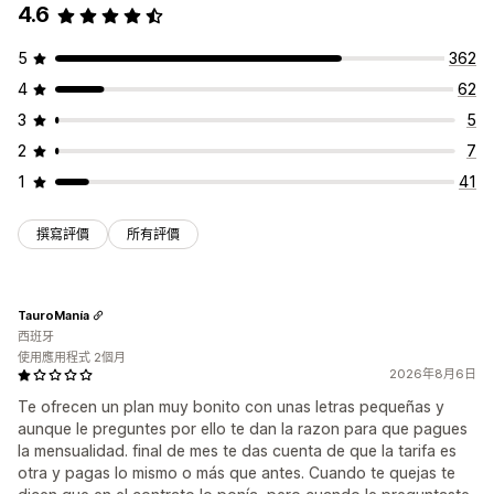
4.6
5
362
4
62
3
5
2
7
1
41
撰寫評價
所有評價
TauroManía
西班牙
使用應用程式 2個月
2026年8月6日
Te ofrecen un plan muy bonito con unas letras pequeñas y
aunque le preguntes por ello te dan la razon para que pagues
la mensualidad. final de mes te das cuenta de que la tarifa es
otra y pagas lo mismo o más que antes. Cuando te quejas te