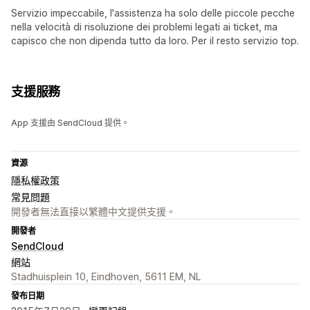
Servizio impeccabile, l'assistenza ha solo delle piccole pecche
nella velocità di risoluzione dei problemi legati ai ticket, ma
capisco che non dipenda tutto da loro. Per il resto servizio top.
支援服務
App 支援由 SendCloud 提供。
資源
隱私權政策
常見問題
開發者無法直接以繁體中文提供支援。
開發者
SendCloud
網站
Stadhuisplein 10, Eindhoven, 5611 EM, NL
發布日期