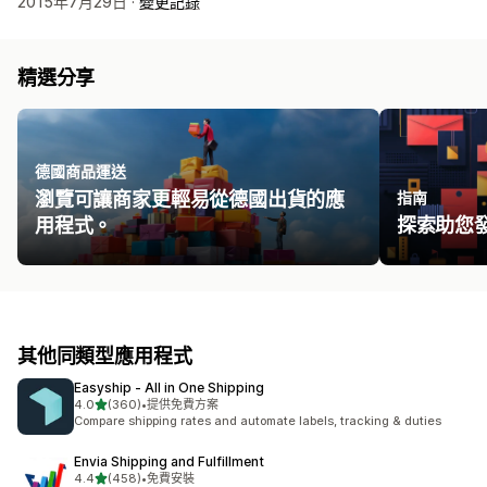
2015年7月29日 ·
變更記錄
精選分享
德國商品運送
瀏覽可讓商家更輕易從德國出貨的應
指南
用程式。
探索助您
其他同類型應用程式
Easyship ‑ All in One Shipping
滿分 5 顆星
4.0
(360)
•
提供免費方案
共有 360 則評價
Compare shipping rates and automate labels, tracking & duties
Envia Shipping and Fulfillment
滿分 5 顆星
4.4
(458)
•
免費安裝
共有 458 則評價