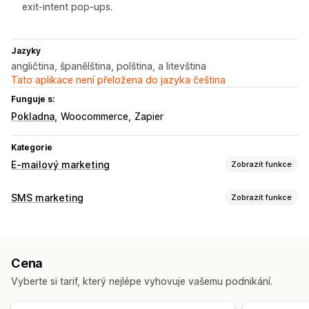
exit-intent pop-ups.
Jazyky
angličtina, španělština, polština, a litevština
Tato aplikace není přeložena do jazyka čeština
Funguje s:
Pokladna
Woocommerce
Zapier
Kategorie
E-mailový marketing
Zobrazit funkce
Typy kampaní
SMS marketing
Zobrazit funkce
E-mailové kampaně
SMS kampaně
Novinky
Správa kampaní
Automaticky otevíraná okna
Formuláře
Slevy
Hromadné zasílání zpráv
Dodržování předpisů
Propagační akce
Upsellingové e-maily
Cena
Vlastní ID odesílatele
Personalizované zprávy
E-maily týkající se košíku
E-maily týkající se pokladny
Vyberte si tarif, který nejlépe vyhovuje vašemu podnikání.
Naplánované zprávy
Šablony
Analytika v reálném čase
Důvod opuštění stránky
Opuštěný košík
Uvítací e-maily
Segmentace
Vlastní segmenty
Udělení souhlasu
Návazné e-maily
E-maily pro získání zákazníků zpět