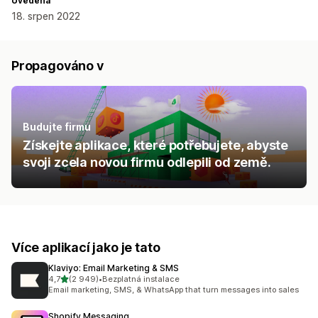
Uvedena
18. srpen 2022
Propagováno v
Budujte firmu
Získejte aplikace, které potřebujete, abyste
svoji zcela novou firmu odlepili od země.
Více aplikací jako je tato
Klaviyo: Email Marketing & SMS
z 5 hvězd
4,7
(2 949)
•
Bezplatná instalace
Celkový počet recenzí: 2949
Email marketing, SMS, & WhatsApp that turn messages into sales
Shopify Messaging