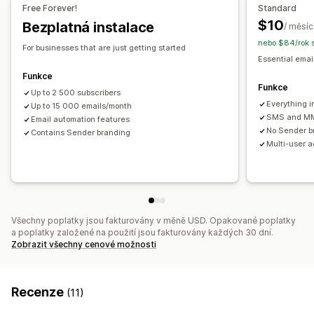
Free Forever!
Standard
Drip kampaně
Vlastní kampaně
Automatizace pracovního postupu
$10
Bezplatná instalace
/ měsíc
Obnovení košíku
Narozeninové vzkazy
Slevové kódy
Správa kampaní
nebo $84/rok 
For businesses that are just getting started
Potvrzení objednávek
Uvítací zprávy
Nástroj Editor
Šablony
Vlastní kód
Vlastní písma
Essential emai
Kampaně pro získání zákazníků zpět
Import a export
E-mailové domény
Funkce
Funkce
Shromažďování souhlasu
Up to 2 500 subscribers
Everything in
Up to 15 000 emails/month
Seznam pro shromažďování souhlasu s doručováním e-
SMS and M
Email automation features
mailů
No Sender b
Contains Sender branding
Seznam pro shromažďování souhlasu s doručováním SMS
Multi-user 
Spouštěče a pravidla
Automatizace
Cílení
Geolokace
Segmentace
Označování štítky
Sledování
Vykazování
Užitečné informace a tipy
Analytika
Rozhraní API a webhooky
Všechny poplatky jsou fakturovány v měně USD. Opakované poplatky
a poplatky založené na použití jsou fakturovány každých 30 dní.
Zobrazit všechny cenové možnosti
Recenze
(11)