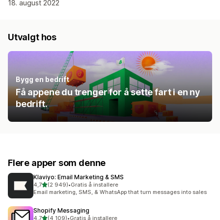
18. august 2022
Utvalgt hos
Bygg en bedrift
Få appene du trenger for å sette fart i en ny
bedrift.
Flere apper som denne
Klaviyo: Email Marketing & SMS
av 5 stjerner
4,7
(2 949)
•
Gratis å installere
Totalt 2949 omtaler
Email marketing, SMS, & WhatsApp that turn messages into sales
Shopify Messaging
av 5 stjerner
4,7
(4 109)
•
Gratis å installere