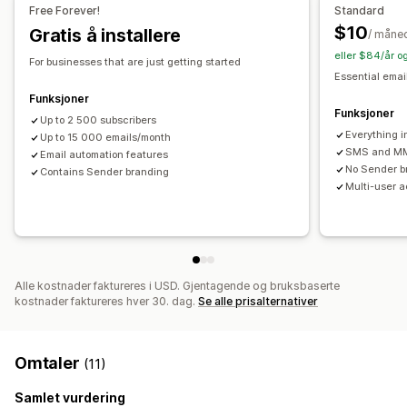
Free Forever!
Standard
Oppfølgings-e-poster
E-poster for winback
Arbeidsflytautomatisering
$10
Gratis å installere
/ måne
DRIP-kampanjer
Egendefinerte kampanjer
Gjeninnhenting av handlekurv
Bursdagsmeldinger
eller $84/år o
For businesses that are just getting started
Rabattkoder
Bestillingsbekreftelser
Velkomstmeldinger
Administrere kampanjer
Essential emai
«Vinn tilbake»-kampanjer
Redigeringsverktøy
Maler
Egendefinert kode
Funksjoner
Funksjoner
Egendefinerte skrifttyper
Up to 2 500 subscribers
Import og eksport
Everything in
Up to 15 000 emails/month
E-postdomener
Innhenting av samtykker
SMS and M
Email automation features
Liste for innhenting av e-postadresser
No Sender b
Contains Sender branding
Multi-user 
Liste for innhenting av SMS-nummer
Utløsere og regler
Automasjoner
Målretting
Geolokalisering
Segmentering
Tagging
Sporing
Rapportering
Innsikt og tips
Analyse
API-er og webhooker
Alle kostnader faktureres i USD. Gjentagende og bruksbaserte
kostnader faktureres hver 30. dag.
Se alle prisalternativer
Omtaler
(11)
Samlet vurdering