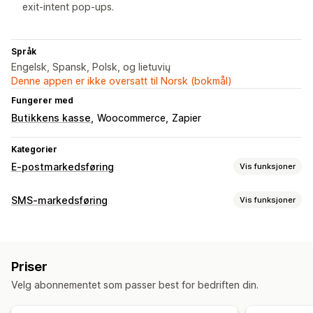
exit-intent pop-ups.
Språk
Engelsk, Spansk, Polsk, og lietuvių
Denne appen er ikke oversatt til Norsk (bokmål)
Fungerer med
Butikkens kasse
Woocommerce
Zapier
Kategorier
E-postmarkedsføring
Vis funksjoner
Kampanjetyper
SMS-markedsføring
Vis funksjoner
E-postkampanjer
SMS-kampanjer
Nyhetsbrev
Administrere kampanjer
Popup-vinduer
Skjemaer
Rabatter
Kampanjer
Massemeldinger
Samsvar
Tilpasset avsender-ID
E-postmeldinger for mersalg
Priser
Personaliserte meldinger
Planlagte meldinger
Maler
E-postmeldinger om handlekurven
Velg abonnementet som passer best for bedriften din.
Sanntidsanalyser
Segmentering
Tilpassede segmenter
E-postmeldinger i kassen
Utgangsintensjon
Registrering
Forlatt handlekurv
Velkomst-e-poster