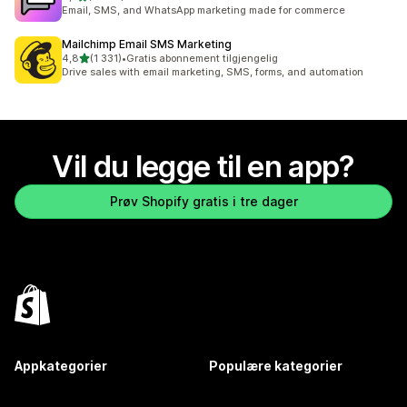
Totalt 4109 omtaler
Email, SMS, and WhatsApp marketing made for commerce
Mailchimp Email SMS Marketing
av 5 stjerner
4,8
(1 331)
•
Gratis abonnement tilgjengelig
Totalt 1331 omtaler
Drive sales with email marketing, SMS, forms, and automation
Vil du legge til en app?
Prøv Shopify gratis i tre dager
Appkategorier
Populære kategorier