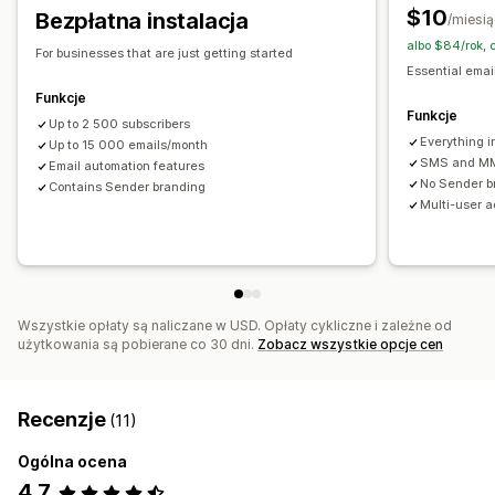
$10
Bezpłatna instalacja
/miesią
Segmenty niestandardowe
Opt-in
Kampanie niestandardowe
albo $84/rok,
For businesses that are just getting started
Automatyzacja workflow
Zarządzanie kampaniami
Essential emai
Odzyskiwanie koszyka
Wiadomości z okazji urodzin
Edytor
Wzorce
Kod niestandardowy
Funkcje
Funkcje
Kody rabatowe
Potwierdzenia zamówienia
Czcionka niestandardowa
Up to 2 500 subscribers
Import i eksport
Everything in
Up to 15 000 emails/month
Wiadomości powitalne
Domeny e-mailowe
Gromadzenie zgód
SMS and M
Email automation features
Kampanie mające na celu odzyskanie klienta
Listy zarejestrowanych adresów e-mail
No Sender b
Contains Sender branding
Multi-user 
Listy zarejestrowanych numerów do wysyłania SMS-ów
Wyzwalacze i reguły
Automatyzacje
Targetowanie
Geolokalizacja
Segmentacja
Oznaczanie
Śledzenie
Raportowanie
Informacje i wskazówki
Analizy
API i elementy webhook
Wszystkie opłaty są naliczane w USD. Opłaty cykliczne i zależne od
użytkowania są pobierane co 30 dni.
Zobacz wszystkie opcje cen
Recenzje
(11)
Ogólna ocena
4,7