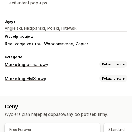
exit-intent pop-ups.
Języki
Angielski, Hiszpański, Polski, i litewski
Współpracuje z
Realizacja zakupu
Woocommerce
Zapier
Kategorie
Marketing e-mailowy
Pokaż funkcje
Rodzaje kampanii
Marketing SMS-owy
Pokaż funkcje
Kampanie e-mailowe
Kampanie SMS-owe
Newslettery
Zarządzanie kampaniami
Wyskakujące okienka
Formularze
Rabaty
Promocje
Zbiorcze przesyłanie wiadomości
Zgodność
E-maile zachęcające do kupienia droższego produktu
Ceny
Niestandardowy identyfikator nadawcy
E-maile o stanie koszyka
E-maile o realizacji zakupu
Wybierz plan najlepiej dopasowany do potrzeb firmy.
Spersonalizowane wiadomości
Zamiar opuszczenia strony
Porzucony koszyk
Zaplanowane wysyłanie wiadomości
Wzorce
E-maile powitalne
E-maile po wykonaniu danej czynności
Free Forever!
Standard
Analizy w czasie rzeczywistym
Segmentacja
E-maile o odzyskaniu klienta
Kampanie kropelkowe