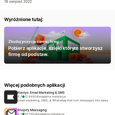
18 sierpień 2022
Wyróżnione tutaj:
Zbuduj pozycję swojej firmy
Pobierz aplikacje, dzięki którym stworzysz
firmę od podstaw.
Więcej podobnych aplikacji
Klaviyo: Email Marketing & SMS
na 5 gwiazdek
4,7
(2 949)
•
Bezpłatna instalacja
Łączna liczba recenzji: 2949
Email marketing, SMS, & WhatsApp that turn messages into sales
Shopify Messaging
na 5 gwiazdek
4,7
(4 110)
•
Bezpłatna instalacja