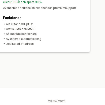
apportering
Insikter och tips
eller $168/år och spara 30 %
Avancerade flerkanalsfunktioner och premiumsupport
Funktioner
Allt i Standard, plus:
Gratis SMS och MMS
Animerade nedräknare
Avancerad automatisering
Dedikerad IP-adress
28 maj 2026