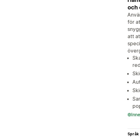
och 
Anvä
för a
snygg
att a
speci
överg
Sk
red
Ski
Aut
Ski
Sam
po
Inn
Språk