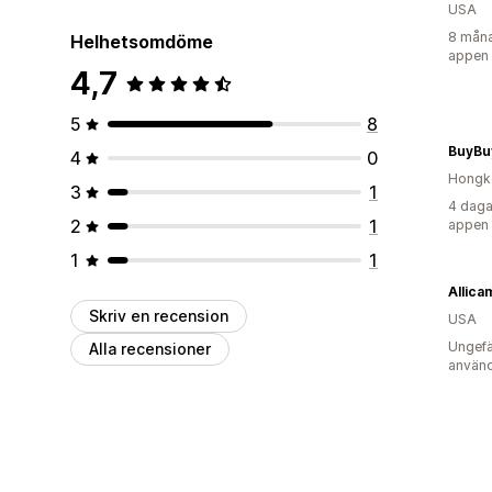
USA
8 måna
Helhetsomdöme
appen
4,7
5
8
BuyB
4
0
Hongk
3
1
4 daga
2
1
appen
1
1
Allica
Skriv en recension
USA
Ungefä
Alla recensioner
använd