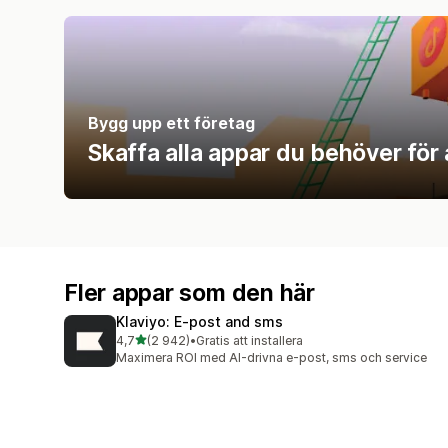
Bygg upp ett företag
Skaffa alla appar du behöver för at
Fler appar som den här
Klaviyo: E‑post and sms
av 5 stjärnor
4,7
(2 942)
•
Gratis att installera
2942 recensioner totalt
Maximera ROI med AI-drivna e-post, sms och service