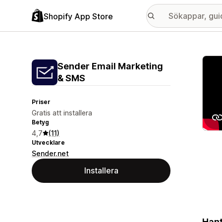
Shopify App Store
Galle
Sender Email Marketing
& SMS
Priser
Gratis att installera
Betyg
4,7
(11)
Utvecklare
Sender.net
Installera
Hant