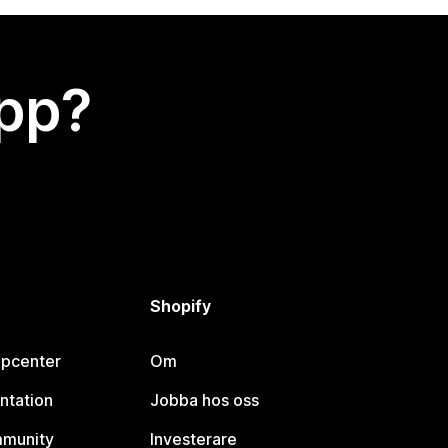
app?
Shopify
lpcenter
Om
ntation
Jobba hos oss
mmunity
Investerare