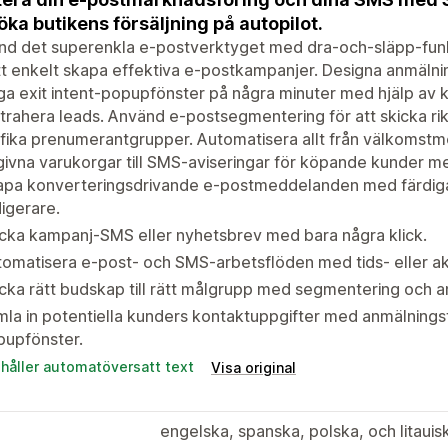
öka butikens försäljning på autopilot.
nd det superenkla e-postverktyget med dra-och-släpp-funk
tt enkelt skapa effektiva e-postkampanjer. Designa anmälni
a exit intent-popupfönster på några minuter med hjälp av 
ttrahera leads. Använd e-postsegmentering för att skicka r
fika prenumerantgrupper. Automatisera allt från välkomst
ivna varukorgar till SMS-aviseringar för köpande kunder me
apa konverteringsdrivande e-postmeddelanden med färdiga
igerare.
cka kampanj-SMS eller nyhetsbrev med bara några klick.
omatisera e-post- och SMS-arbetsflöden med tids- eller ak
cka rätt budskap till rätt målgrupp med segmentering och a
la in potentiella kunders kontaktuppgifter med anmälningsf
pupfönster.
ehåller automatöversatt text
Visa original
engelska, spanska, polska, och litauis