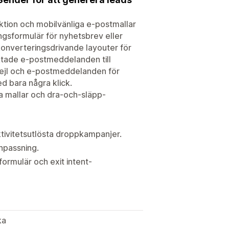
tion och mobilvänliga e-postmallar
ngsformulär för nyhetsbrev eller
konverteringsdrivande layouter för
iktade e-postmeddelanden till
mejl och e-postmeddelanden för
d bara några klick.
 mallar och dra-och-släpp-
tivitetsutlösta droppkampanjer.
npassning.
ormulär och exit intent-
ka