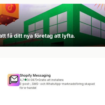
t få ditt nya företag att lyfta.
Shopify Messaging
av 5 stjärnor
4,7
(4 087)
•
Gratis att installera
4087 recensioner totalt
E-post-, SMS- och WhatsApp-marknadsföring skapad
för e-handel