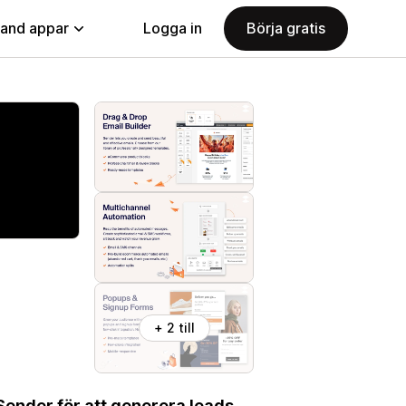
land appar
Logga in
Börja gratis
+ 2 till
ender för att generera leads