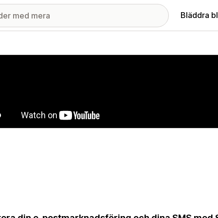
Bläddra b
ri med utvalda bilder
era din e-postmarknadsföring och dina SMS med S