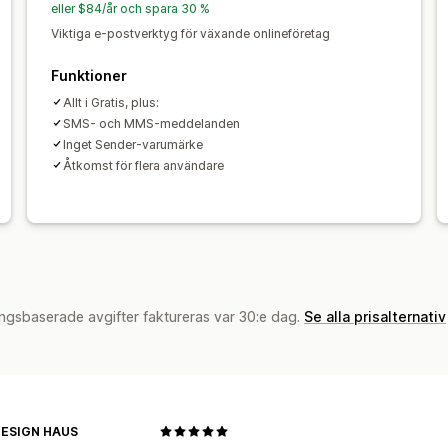
Segmentering
Taggning
Spårning
R
eller $84/år och spara 30 %
Analysverktyg
API:er och webhooks
Viktiga e-postverktyg för växande onlineföretag
Funktioner
Allt i Gratis, plus:
SMS- och MMS-meddelanden
Inget Sender-varumärke
Åtkomst för flera användare
ngsbaserade avgifter faktureras var 30:e dag.
Se alla prisalternativ
DESIGN HAUS