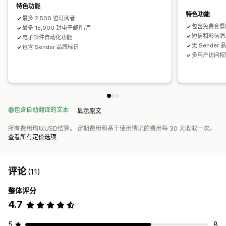
特色功能
特色功能
最多 2,500 位订阅者
包含免费套餐
最多 15,000 封电子邮件/月
短信和彩信消
电子邮件自动化功能
无 Sender
包含 Sender 品牌标识
多用户访问权
包含自动翻译的文本
显示原文
所有费用均以USD结算。 定期费用和基于使用情况的费用每 30 天收取一次。
查看所有定价选项
评论
(11)
整体评分
4.7
5
8