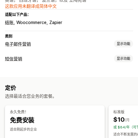
这款应用未翻译成简体中文
适配以下产品：
结账
Woocommerce
Zapier
类别
电子邮件营销
显示功能
宣传活动类型
短信营销
显示功能
电子邮件宣传活动
短信宣传活动
新闻通讯
弹出窗口
表单
折扣
管理宣传活动
促销
增销电子邮件
购物车电子邮件
结账电子邮件
退出意图
批量消息发送
合规
自定义发件人 ID
个性化消息
预定消息发送
弃购
欢迎电子邮件
跟进电子邮件
赢回电子邮件
定价
模板
实时分析
细分
自定义细分
选择加入
滴灌式宣传活动
自定义宣传活动
选择最适合您业务的套餐。
工作流程自动化
管理宣传活动
弃购恢复
生日消息
折扣码
订单确认
欢迎消息
赢回宣传活动
编辑器工具
模板
自定义代码
自定义字体
导入和导出
永久免费！
标准版
电子邮件域名
同意收集
电子邮件获取名单
短信获取名单
$10
免费安装
/月
触发器和规则
自动化
定向
地理位置
细分
标记
跟踪
报告
或 $84/年（可
适合刚起步的企业
洞察和技巧
分析
API 和 Webhook
适合不断发展的