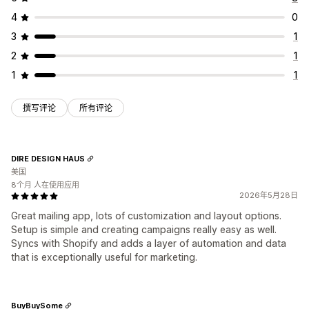
4
0
3
1
2
1
1
1
撰写评论
所有评论
DIRE DESIGN HAUS
美国
8个月 人在使用应用
2026年5月28日
Great mailing app, lots of customization and layout options.
Setup is simple and creating campaigns really easy as well.
Syncs with Shopify and adds a layer of automation and data
that is exceptionally useful for marketing.
BuyBuySome