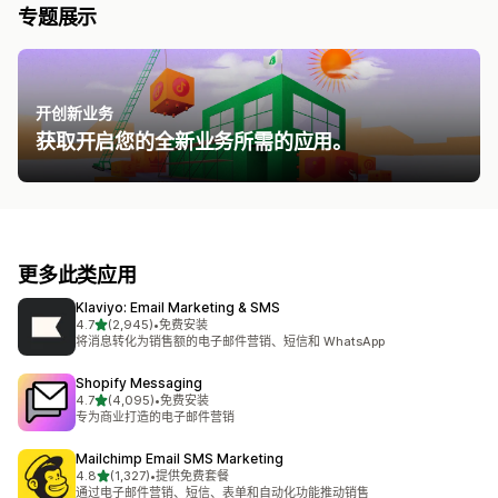
专题展示
开创新业务
获取开启您的全新业务所需的应用。
更多此类应用
Klaviyo: Email Marketing & SMS
星（满分 5 星）
4.7
(2,945)
•
免费安装
总共 2945 条评论
将消息转化为销售额的电子邮件营销、短信和 WhatsApp
Shopify Messaging
星（满分 5 星）
4.7
(4,095)
•
免费安装
总共 4095 条评论
专为商业打造的电子邮件营销
Mailchimp Email SMS Marketing
星（满分 5 星）
4.8
(1,327)
•
提供免费套餐
总共 1327 条评论
通过电子邮件营销、短信、表单和自动化功能推动销售