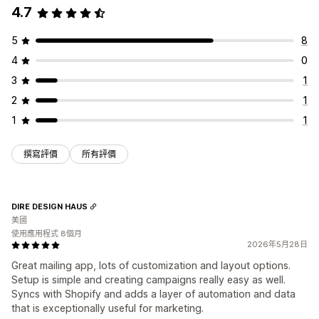
4.7
5
8
4
0
3
1
2
1
1
1
撰寫評價
所有評價
DIRE DESIGN HAUS
美國
使用應用程式 8個月
2026年5月28日
Great mailing app, lots of customization and layout options.
Setup is simple and creating campaigns really easy as well.
Syncs with Shopify and adds a layer of automation and data
that is exceptionally useful for marketing.