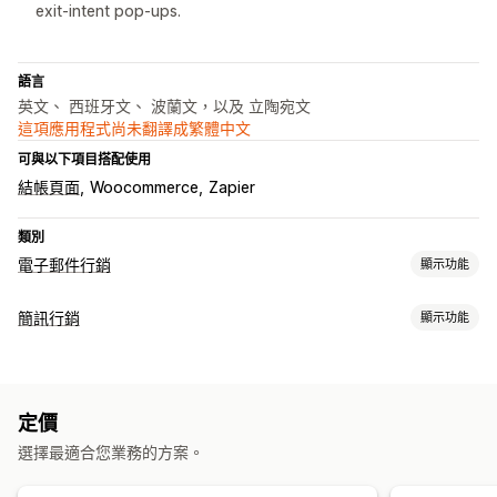
exit-intent pop-ups.
語言
英文、 西班牙文、 波蘭文，以及 立陶宛文
這項應用程式尚未翻譯成繁體中文
可與以下項目搭配使用
結帳頁面
Woocommerce
Zapier
類別
電子郵件行銷
顯示功能
行銷活動類型
簡訊行銷
顯示功能
電子郵件行銷活動
簡訊行銷活動
電子報
彈出式視窗
表單
折扣
管理行銷活動
促銷
追加銷售電子郵件
購物車電子郵件
結帳電子郵件
大量傳送訊息
法規遵循
自訂寄件者 ID
個人化訊息
排程訊息
離開挽留行銷
放棄的購物車
歡迎電子郵件
後續電子郵件
定價
範本
即時分析
分群
自訂顧客分群
選擇加入
挽回電子郵件
連續電子郵件行銷活動
自訂行銷活動
選擇最適合您業務的方案。
工作流程自動化
管理行銷活動
購物車提醒
生日訊息
折扣代碼
訂單確認
歡迎訊息