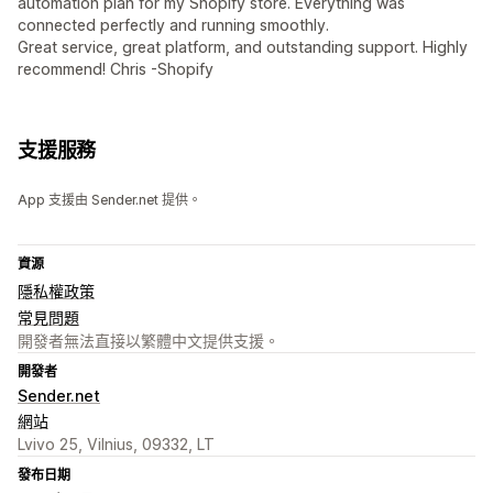
automation plan for my Shopify store. Everything was
connected perfectly and running smoothly.
Great service, great platform, and outstanding support. Highly
recommend! Chris -Shopify
支援服務
App 支援由 Sender.net 提供。
資源
隱私權政策
常見問題
開發者無法直接以繁體中文提供支援。
開發者
Sender.net
網站
Lvivo 25, Vilnius, 09332, LT
發布日期