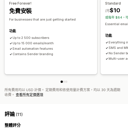
編輯工具
範本
自訂代碼
自訂字型
匯入和匯出
電子郵件網域
Free Forever!
Standard
挽回行銷活動
收集同意書
電子郵件收集清單
簡訊收集清單
觸發條件與規則
$10
免費安裝
/月
自動化
目標設定
地理位置
分群
標記
追蹤
報告
或每年 $84，可
For businesses that are just getting started
深入分析與秘訣
分析
API 與 Webhook
Essential emai
功能
功能
Up to 2 500 subscribers
Everything in
Up to 15 000 emails/month
SMS and M
Email automation features
No Sender b
Contains Sender branding
Multi-user 
所有費用均以 USD 計價。 定期費用和依使用量計費方案，均以 30 天為週期
收費。
查看所有定價選項
評論
(11)
整體評分