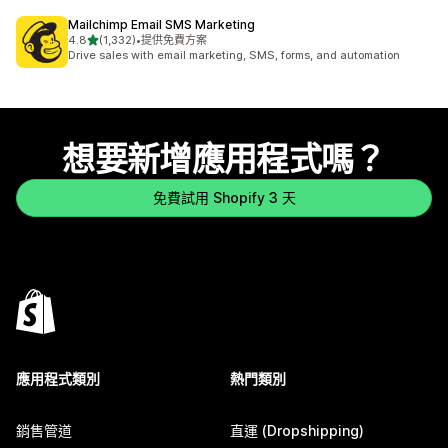
Mailchimp Email SMS Marketing
滿分 5 顆星
4.8
(1,332)
•
提供免費方案
共有 1332 則評價
Drive sales with email marketing, SMS, forms, and automation
想要新增應用程式嗎？
免費試用 Shopify 3 天
應用程式類別
熱門類別
銷售管道
直運 (Dropshipping)