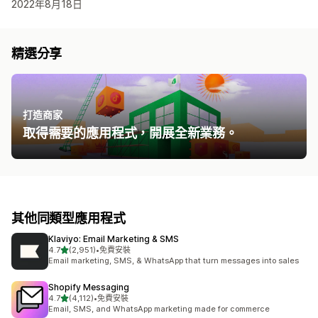
2022年8月18日
精選分享
打造商家
取得需要的應用程式，開展全新業務。
其他同類型應用程式
Klaviyo: Email Marketing & SMS
滿分 5 顆星
4.7
(2,951)
•
免費安裝
共有 2951 則評價
Email marketing, SMS, & WhatsApp that turn messages into sales
Shopify Messaging
滿分 5 顆星
4.7
(4,112)
•
免費安裝
共有 4112 則評價
Email, SMS, and WhatsApp marketing made for commerce