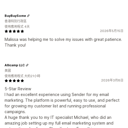
BuyBuySome
香港特別行政區
使用應用程式 4天
2026年5月15日
Malissa was helping me to solve my issues with great patience.
Thank you!
Allicamp LLC
美國
使用應用程式 大約21小時
2026年3月8日
5-Star Review
I had an excellent experience using Sender for my email
marketing. The platform is powerful, easy to use, and perfect
for growing my customer list and running professional
campaigns.
A huge thank you to my IT specialist Michael, who did an
amazing job setting up my full email marketing system and