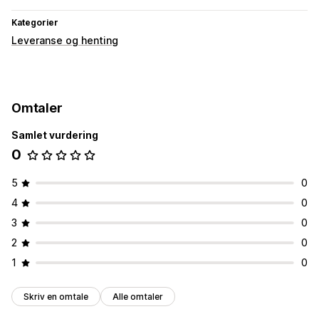
Kategorier
Leveranse og henting
Omtaler
Samlet vurdering
0
5
0
4
0
3
0
2
0
1
0
Skriv en omtale
Alle omtaler