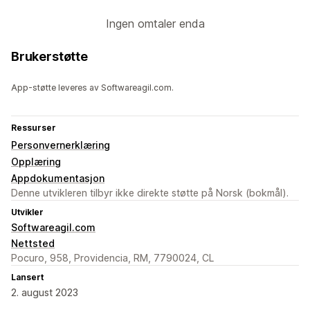
Ingen omtaler enda
Brukerstøtte
App-støtte leveres av Softwareagil.com.
Ressurser
Personvernerklæring
Opplæring
Appdokumentasjon
Denne utvikleren tilbyr ikke direkte støtte på Norsk (bokmål).
Utvikler
Softwareagil.com
Nettsted
Pocuro, 958, Providencia, RM, 7790024, CL
Lansert
2. august 2023