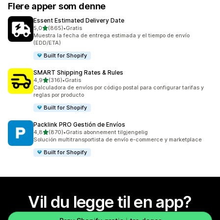
Flere apper som denne
Essent Estimated Delivery Date
av 5 stjerner
5,0
(865)
•
Gratis
Totalt 865 omtaler
Muestra la fecha de entrega estimada y el tiempo de envío
(EDD/ETA)
Built for Shopify
SMART Shipping Rates & Rules
av 5 stjerner
4,9
(316)
•
Gratis
Totalt 316 omtaler
Calculadora de envíos por código postal para configurar tarifas y
reglas por producto
Built for Shopify
Packlink PRO Gestión de Envíos
av 5 stjerner
4,8
(870)
•
Gratis abonnement tilgjengelig
Totalt 870 omtaler
Solución multitransportista de envío e-commerce y marketplace
Built for Shopify
Vil du legge til en app?