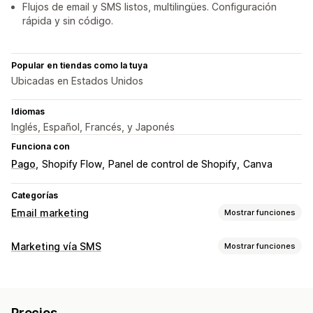
Flujos de email y SMS listos, multilingües. Configuración
rápida y sin código.
Popular en tiendas como la tuya
Ubicadas en Estados Unidos
Idiomas
Inglés, Español, Francés, y Japonés
Funciona con
Pago
Shopify Flow
Panel de control de Shopify
Canva
Categorías
Email marketing
Mostrar funciones
Tipos de campañas de marketing
Marketing vía SMS
Mostrar funciones
Campañas por correo electrónico
Campañas por SMS
Campañas de gestión
Redes sociales
Boletines
Ventanas emergentes
Mensajería masiva
Cumplimiento
Formularios
Descuentos
Recompensas
Promociones
Precios