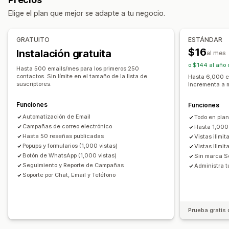
Identificación de remitente personalizada
Traducción
Correos electrónicos por venta adicional
Elige el plan que mejor se adapte a tu negocio.
Mensajes personalizados
Mensajes programados
Correos electrónicos por venta cruzada
Plantillas
Mensajería bidireccional
Correos electrónicos sobre el carrito
GRATUITO
ESTÁNDAR
Métricas de conversión
Correos electrónicos sobre el pago
Intención de salida
$16
Instalación gratuita
al mes
Informes y estadísticas en tiempo real
Seguimiento ROI
Carrito abandonado
Correos electrónicos de bienvenida
o $144 al año 
Segmentación
Segmentos personalizados
Suscripción
Correos electrónicos de seguimiento
Hasta 500 emails/mes para los primeros 250
contactos. Sin límite en el tamaño de la lista de
Hasta 6,000 e
Correos electrónicos sobre precios bajos
suscriptores.
Incrementa a 
Automatización del flujo de trabajo
Correos electrónicos sobre nueva disponibilidad de
Recuperación de carritos
Códigos de descuento
Funciones
Funciones
existencias
Solicitudes de comentarios
Confirmaciones de pedidos
Automatización de Email
Todo en pla
Correos electrónicos sobre ahorros
Recordatorios de pago
Recomendaciones de productos
Campañas de correo electrónico
Hasta 1,000
Recomendaciones de productos
Campañas automáticas
Hasta 50 reseñas publicadas
Vistas ilimi
Seguimiento de pedidos
Renovación de suscripción
Suscripciones
Reseñas de producto
Popups y formularios (1,000 vistas)
Vistas ilim
Mensajes de bienvenida
Campañas de recuperación
Botón de WhatsApp (1,000 vistas)
Sin marca Se
Campañas personalizadas
Seguimiento y Reporte de Campañas
Administra t
Soporte por Chat, Email y Teléfono
Campañas de gestión
Herramienta de edición
Plantillas
Generación de IA
Traducción
Localización
Código personalizado
Prueba gratis 
Fuentes personalizadas
Edición masiva