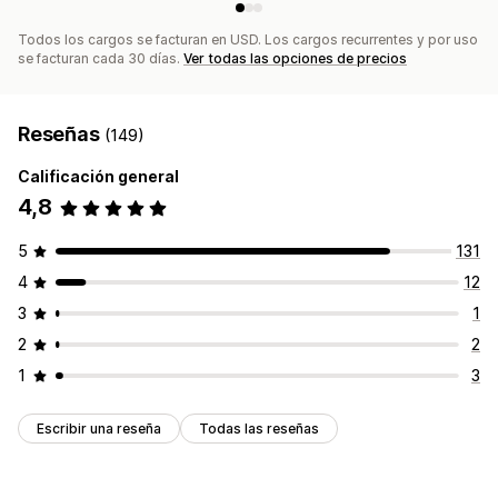
Importar y exportar
Dominios de correo electrónico
Consentimiento
Lista de captura de correos electrónicos
Todos los cargos se facturan en USD. Los cargos recurrentes y por uso
se facturan cada 30 días.
Ver todas las opciones de precios
Lista de captura de SMS
Activadores y reglas
Automatizaciones
Segmentación
Geolocalización
Segmentación
Etiquetas
Seguimiento
Informes
Reseñas
(149)
Información útil y consejos
Informes y estadísticas
Calificación general
4,8
5
131
4
12
3
1
2
2
1
3
Escribir una reseña
Todas las reseñas