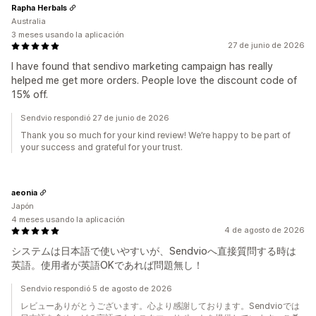
Rapha Herbals
Australia
3 meses usando la aplicación
27 de junio de 2026
I have found that sendivo marketing campaign has really
helped me get more orders. People love the discount code of
15% off.
Sendvio respondió 27 de junio de 2026
Thank you so much for your kind review! We’re happy to be part of
your success and grateful for your trust.
aeonia
Japón
4 meses usando la aplicación
4 de agosto de 2026
システムは日本語で使いやすいが、Sendvioへ直接質問する時は
英語。使用者が英語OKであれば問題無し！
Sendvio respondió 5 de agosto de 2026
レビューありがとうございます。心より感謝しております。Sendvioでは