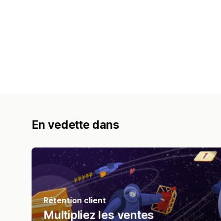
En vedette dans
Rétention client
Multipliez les ventes