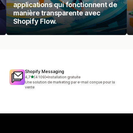
applications qui fonctionnent de
manière transparente avec
Shopify Flow.
Shopify Messaging
étoile(s) sur 5
4,7
(4 109)
•
Installation gratuite
4109 avis au total
Une solution de marketing par e-mail conçue pour la
vente