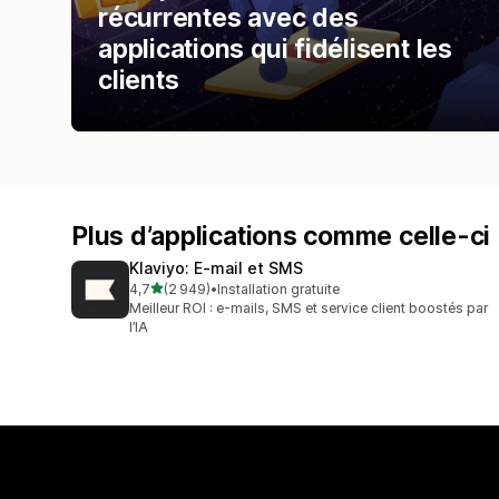
récurrentes avec des
applications qui fidélisent les
clients
Plus d’applications comme celle-ci
Klaviyo: E‑mail et SMS
étoile(s) sur 5
4,7
(2 949)
•
Installation gratuite
2949 avis au total
Meilleur ROI : e-mails, SMS et service client boostés par
l’IA