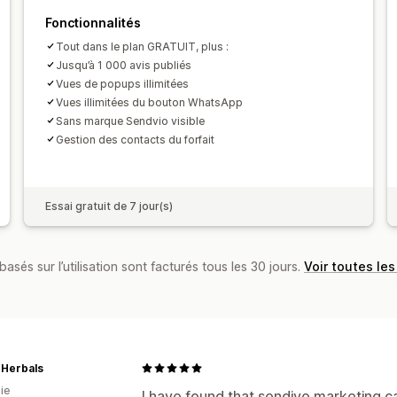
Message d’accueil
Campagnes de re
Liste de collecte d’adresses e-mail
L
Fonctionnalités
Déclencheurs et règles
Automatisati
Tout dans le plan GRATUIT, plus :
Segmentation
Balisage
Suivi
Rappo
Jusqu’à 1 000 avis publiés
Vues de popups illimitées
Analyses de données
Vues illimitées du bouton WhatsApp
Sans marque Sendvio visible
Gestion des contacts du forfait
Essai gratuit de 7 jour(s)
basés sur l’utilisation sont facturés tous les 30 jours.
Voir toutes les
 Herbals
ie
I have found that sendivo marketing 