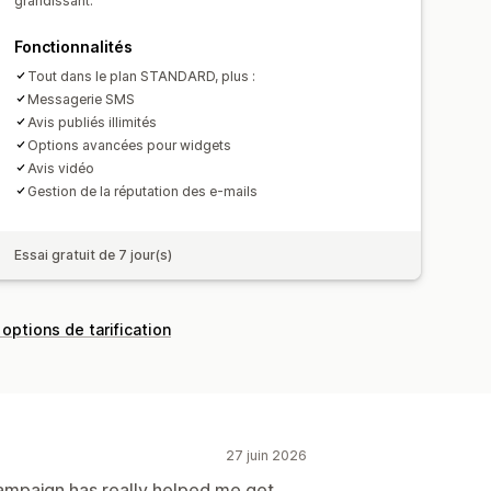
grandissant.
conquête
iste de collecte de SMS
Fonctionnalités
ons
Ciblage
Géolocalisation
rts
Tout dans le plan STANDARD, plus :
Informations et conseils
Messagerie SMS
Avis publiés illimités
Options avancées pour widgets
Avis vidéo
Gestion de la réputation des e-mails
Essai gratuit de 7 jour(s)
 options de tarification
27 juin 2026
campaign has really helped me get