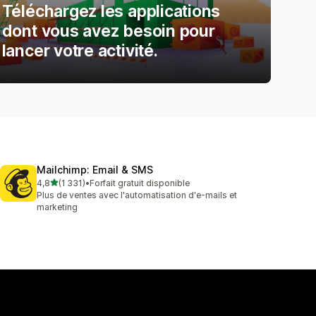
Téléchargez les applications
dont vous avez besoin pour
lancer votre activité.
Mailchimp: Email & SMS
étoile(s) sur 5
4,8
(1 331)
•
Forfait gratuit disponible
1331 avis au total
Plus de ventes avec l'automatisation d'e-mails et
marketing