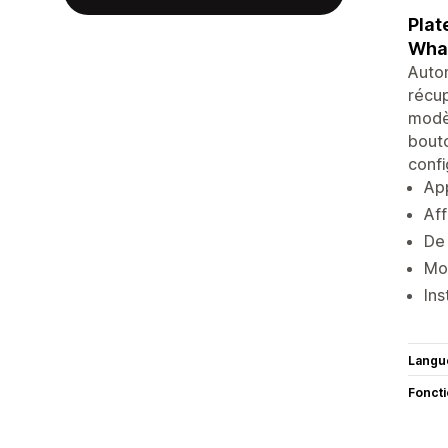
Plat
Wha
Autom
récup
modèl
bouto
confi
App
Aff
De 
Mod
Ins
Langu
Fonct