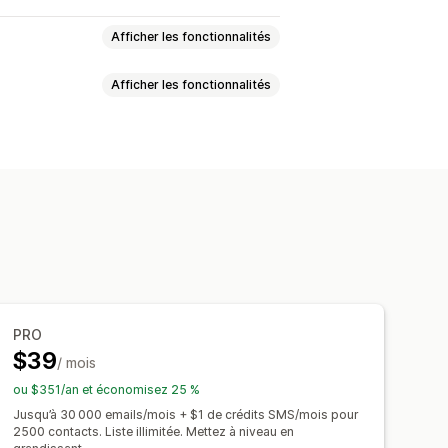
Afficher les fonctionnalités
Afficher les fonctionnalités
de SMS
Médias sociaux
éductions
Récompenses
té
ve
E-mails de vente croisée
Traduction
nt
Intention de sortie
programmés
Modèles
nue
E-mails de suivi
dicateurs de conversion
alerte de réapprovisionnement
Suivi du RSI
Segmentation
ons de produits
nnements
Avis sur les produits
PRO
$39
duction
/ mois
nfirmations de commandes
A
Traduction
Localisation
ou $351/an et économisez 25 %
ns de produits
isées
Édition en bloc
Jusqu’à 30 000 emails/mois + $1 de crédits SMS/mois pour
2500 contacts. Liste illimitée. Mettez à niveau en
nts d’abonnement
Recueil du consentement