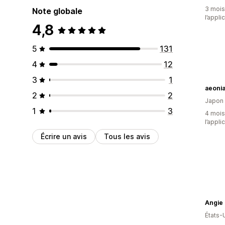
3 mois 
Note globale
l’appli
4,8
5
131
4
12
3
1
aeoni
2
2
Japon
1
3
4 mois 
l’appli
Écrire un avis
Tous les avis
Angie
États-