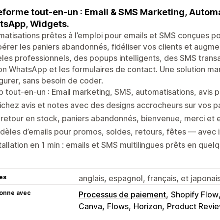
eforme tout-en-un : Email & SMS Marketing, Automa
tsApp, Widgets.
atisations prêtes à l’emploi pour emails et SMS conçues po
érer les paniers abandonnés, fidéliser vos clients et augm
es professionnels, des popups intelligents, des SMS trans
n WhatsApp et les formulaires de contact. Une solution mar
gurer, sans besoin de coder.
 tout-en-un : Email marketing, SMS, automatisations, avis 
ichez avis et notes avec des designs accrocheurs sur vos 
retour en stock, paniers abandonnés, bienvenue, merci et 
èles d’emails pour promos, soldes, retours, fêtes — avec 
tallation en 1 min : emails et SMS multilingues prêts en quelq
es
anglais, espagnol, français, et japonai
ionne avec
Processus de paiement
Shopify Flow
Canva
Flows
Horizon
Product Revi