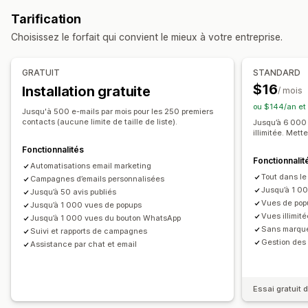
Envoi de messages en bloc
Conformité
Réductions
Récompenses
Promotions
Tarification
Identifiant d’expéditeur personnalisé
Traduction
E-mails de vente incitative
E-mails de vente croisée
Choisissez le forfait qui convient le mieux à votre entreprise.
Messages personnalisés
Messages programmés
E-mails de panier
E-mails de paiement
Intention de sortie
Modèles
Envoi de messages bidirectionnel
Panier abandonné
E-mails de bienvenue
E-mails de suivi
GRATUIT
STANDARD
Indicateurs de conversion
E-mails de baisse des prix
$16
Installation gratuite
/ mois
Analyses de données en temps réel
Suivi du RSI
E-mails d’alerte de réapprovisionnement
ou $144/an et
Segmentation
Segments personnalisés
Adhésion
E-mails de reconquête
Jusqu'à 500 e-mails par mois pour les 250 premiers
Recommandations de produits
contacts (aucune limite de taille de liste).
Jusqu’à 6 000 
Campagnes au compte-gouttes
Abonnements
illimitée. Met
Automatisation des flux de travail
Avis sur les produits
Campagnes personnalisées
Fonctionnalités
Récupération de panier
Codes de réduction
Fonctionnalit
Automatisations email marketing
Demandes de retour d’expérience
Gestion des campagnes
Tout dans le
Campagnes d’emails personnalisées
Confirmations de commandes
Rappels de paiement
Jusqu’à 1 00
Outil d’édition
Modèles
Génération IA
Traduction
Jusqu’à 50 avis publiés
Vues de popu
Jusqu’à 1 000 vues de popups
Recommandations de produits
Suivi des commandes
Localisation
Code personnalisé
Polices personnalisées
Vues illimi
Jusqu’à 1 000 vues du bouton WhatsApp
Renouvellements d’abonnement
Message d’accueil
Édition en bloc
Import et export
Domaines d’e-mails
Sans marque
Suivi et rapports de campagnes
Campagnes de reconquête
Gestion des 
Assistance par chat et email
Recueil du consentement
Liste de collecte d’adresses e-mail
Liste de collecte de SMS
Déclencheurs et règles
Essai gratuit d
Automatisations
Ciblage
Géolocalisation
Segmentation