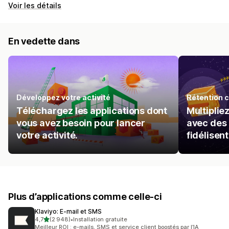
Voir les détails
En vedette dans
Développez votre activité
Rétention c
Téléchargez les applications dont
Multiplie
vous avez besoin pour lancer
avec des 
votre activité.
fidélisent
Plus d’applications comme celle-ci
Klaviyo: E‑mail et SMS
étoile(s) sur 5
4,7
(2 948)
•
Installation gratuite
2948 avis au total
Meilleur ROI : e-mails, SMS et service client boostés par l’IA