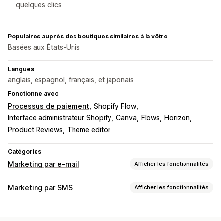
quelques clics
Populaires auprès des boutiques similaires à la vôtre
Basées aux États-Unis
Langues
anglais, espagnol, français, et japonais
Fonctionne avec
Processus de paiement
Shopify Flow
Interface administrateur Shopify
Canva
Flows
Horizon
Product Reviews
Theme editor
Catégories
Marketing par e-mail
Afficher les fonctionnalités
Types de campagnes
Marketing par SMS
Afficher les fonctionnalités
Campagnes d’e-mailing
Campagnes de SMS
Gestion des campagnes
Médias sociaux
Newsletters
Pop-ups
Formulaires