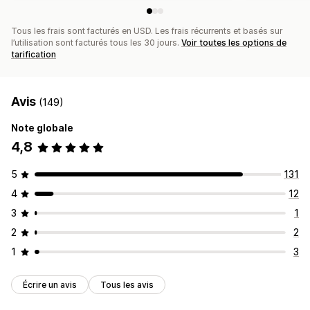
Balisage
Suivi
Rapports
Informations et conseils
Analyses de données
Tous les frais sont facturés en USD. Les frais récurrents et basés sur
l’utilisation sont facturés tous les 30 jours.
Voir toutes les options de
tarification
Avis
(149)
Note globale
4,8
5
131
4
12
3
1
2
2
1
3
Écrire un avis
Tous les avis