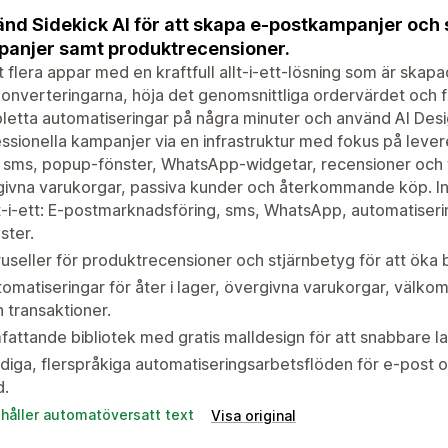
nd Sidekick AI för att skapa e-postkampanjer och
anjer samt produktrecensioner.
t flera appar med en kraftfull allt-i-ett-lösning som är skapa
onverteringarna, höja det genomsnittliga ordervärdet och
etta automatiseringar på några minuter och använd AI Desig
ssionella kampanjer via en infrastruktur med fokus på leve
 sms, popup-fönster, WhatsApp-widgetar, recensioner och f
ivna varukorgar, passiva kunder och återkommande köp. In
t-i-ett: E-postmarknadsföring, sms, WhatsApp, automatiser
ster.
useller för produktrecensioner och stjärnbetyg för att öka 
omatiseringar för åter i lager, övergivna varukorgar, vä
 transaktioner.
attande bibliotek med gratis malldesign för att snabbare 
diga, flerspråkiga automatiseringsarbetsflöden för e-post 
d.
ehåller automatöversatt text
Visa original