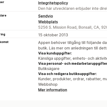
ser
Integritetspolicy
Den här utvecklaren erbjuder inte dir
klare
Sendvio
Webbplats
5256 S. Mission Road, Bonsall, CA, 9
ring
15 oktober 2013
tkomst
Appen behöver tillgång till följande d
butik. Läs mer om anledningen till det
Visa kunduppgifter:
Känsliga uppgifter, enhets- och aktivi
Visa personal- och medarbetaruppgifter
Butiksägare
Visa och redigera butiksuppgifter:
Kunder, produkter, ordrar, rabatter, m
Webbshop
Mer information