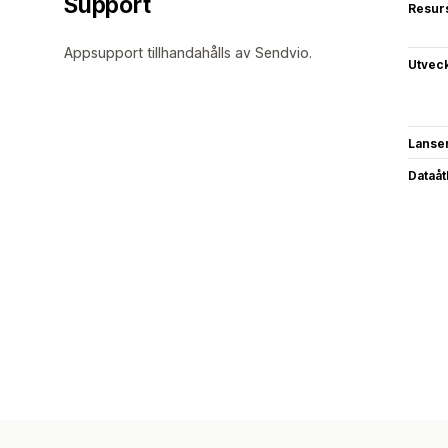
Support
Resur
Appsupport tillhandahålls av Sendvio.
Utvec
Lanse
Dataå