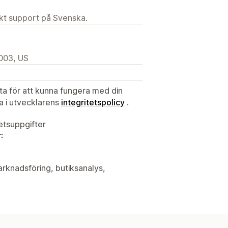
ekt support på Svenska.
2003, US
ata för att kunna fungera med din
ta i utvecklarens
integritetspolicy
.
tetsuppgifter
:
arknadsföring, butiksanalys,