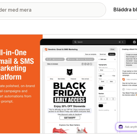
Bläddra b
ri med utvalda bilder