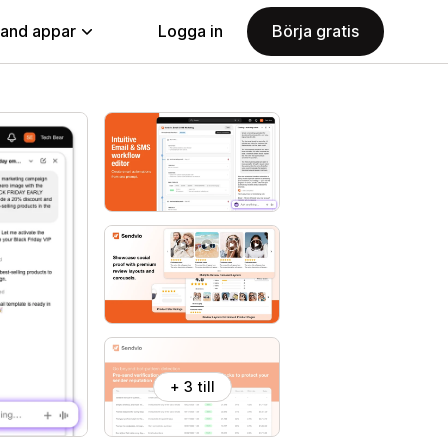
land appar
Logga in
Börja gratis
+ 3 till