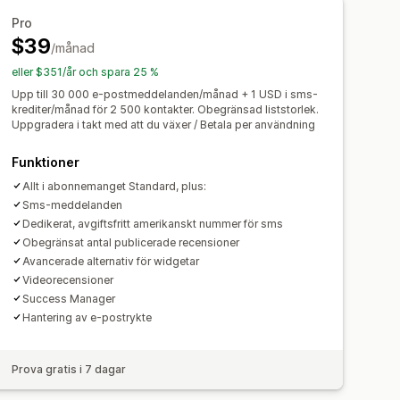
r
Feedbackförfrågningar
Pro
$39
lser
Produktrekommendationer
ering
Översättning
/månad
Lokalisering
lser
Välkomstmeddelanden
assredigering
Import och export
eller $351/år och spara 25 %
cke
Insamling av e-postadresser
Upp till 30 000 e-postmeddelanden/månad + 1 USD i sms-
krediter/månad för 2 500 kontakter. Obegränsad liststorlek.
 och regler
Automatiseringar
Uppgradera i takt med att du växer / Betala per användning
ntering
Taggning
Spårning
Funktioner
sverktyg
Allt i abonnemanget Standard, plus:
Sms-meddelanden
Dedikerat, avgiftsfritt amerikanskt nummer för sms
Obegränsat antal publicerade recensioner
Avancerade alternativ för widgetar
Videorecensioner
Success Manager
Hantering av e-postrykte
Prova gratis i 7 dagar