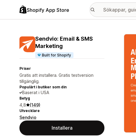
Shopify App Store
Galle
Sendvio: Email & SMS
Marketing
Built for Shopify
Priser
Gratis att installera. Gratis testversion
tillgänglig.
Populärt i butiker som din
Baserat i USA
Betyg
4,8
(149)
Utvecklare
Sendvio
Installera