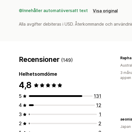
Innehåller automatöversatt text
Visa original
Alla avgifter debiteras i USD. Återkommande och användni
Recensioner
Rapha
(149)
Austra
3 måna
Helhetsomdöme
appen
4,8
5
131
4
12
3
1
aeoni
2
2
Japan