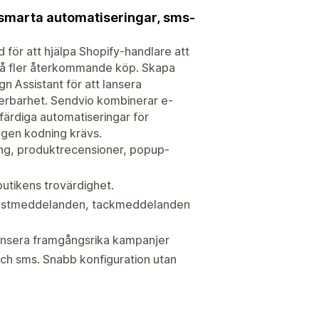
 smarta automatiseringar, sms-
d för att hjälpa Shopify-handlare att
 få fler återkommande köp. Skapa
n Assistant för att lansera
rerbarhet. Sendvio kombinerar e-
ärdiga automatiseringar för
gen kodning krävs.
ing, produktrecensioner, popup-
butikens trovärdighet.
lkomstmeddelanden, tackmeddelanden
lansera framgångsrika kampanjer
och sms. Snabb konfiguration utan