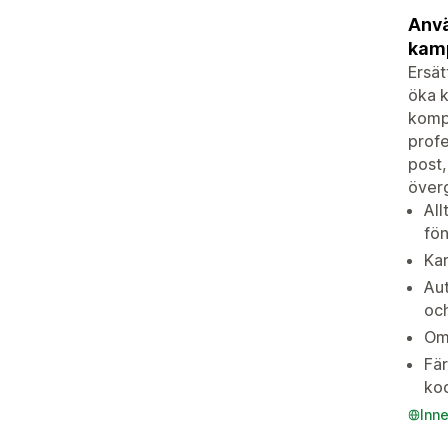
Anvä
kamp
Ersät
öka k
kompl
profe
post,
överg
All
fön
Kar
Aut
och
Omf
Fär
ko
Inn