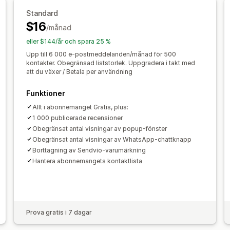
Återställning av varukorg
Rabattkode
Kampanjhantering
Standard
$16
Orderbekräftelse
Betalningspåminne
/månad
Redigeringsverktyg
Mallar
AI-gener
Orderspårning
Prenumerationsförnye
Anpassad kod
Anpassade typsnitt
M
eller $144/år och spara 25 %
Kom tillbaka-kampanjer
E-postdomäner
Inhämtning av samty
Upp till 6 000 e-postmeddelanden/månad för 500
kontakter. Obegränsad liststorlek. Uppgradera i takt med
Insamling av telefonnummer
Utlösare
att du växer / Betala per användning
Målinriktning
Geolokalisering
Segme
Funktioner
Rapportering
Insikter och tips
Analy
Allt i abonnemanget Gratis, plus:
1 000 publicerade recensioner
Obegränsat antal visningar av popup-fönster
Obegränsat antal visningar av WhatsApp-chattknapp
Borttagning av Sendvio-varumärkning
Hantera abonnemangets kontaktlista
Prova gratis i 7 dagar