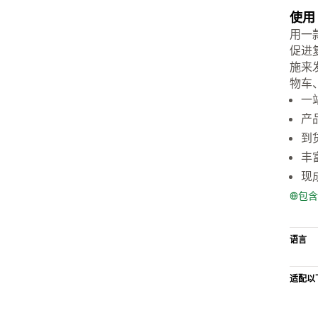
使用
用一
促进
施来
物车
一
产
到
丰
现
包含
语言
适配以