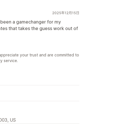
2025年12月15日
dy been a gamechanger for my
tes that takes the guess work out of
appreciate your trust and are committed to
y service.
2003, US