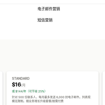
电子邮件营销
宣传活动类型
短信营销
电子邮件宣传活动
短信宣传活动
社交
管理宣传活动
奖励
促销
增销电子邮件
交叉销售电子
批量消息发送
合规
自定义发件人 ID
退出意图
弃购
欢迎电子邮件
跟进电子
双向消息发送
转化指标
实时分析
ROI
赢回电子邮件
产品推荐
滴灌式宣传活
工作流程自动化
管理宣传活动
弃购恢复
折扣码
反馈请求
订单确认
编辑器工具
模板
AI 生成
翻译
本地化
订阅续订
欢迎消息
赢回宣传活动
导入和导出
电子邮件域名
同意收集
电
触发器和规则
自动化
定向
地理位置
STANDARD
分析
$16
/月
或 $144/年（可节省 25%）
针对 500 位联系人，每月最多发送 6,000 封电子邮件。列表规
模无限制。随业务增长升级套餐/按需付费