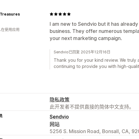
 Treasures
I am new to Sendvio but it has alrea
 人在使用应用
business. They offer numerous templa
your next marketing campaign.
Sendvio已回复 2025年12月16日
Thank you for your kind review. We truly 
continuing to provide you with high-qualit
隐私政策
此开发者不提供直接的简体中文支持。
员
Sendvio
网站
5256 S. Mission Road, Bonsall, CA, 9