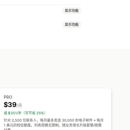
显示功能
显示功能
媒体
新闻通讯
弹出窗口
表单
折扣
邮件
购物车电子邮件
结账电子邮件
翻译
个性化消息
预定消息发送
模板
邮件
减价电子邮件
产品到货电子邮件
 跟踪
细分
自定义细分
选择加入
动
订阅
产品评论
自定义宣传活动
付款提醒
产品推荐
订单跟踪
自定义代码
自定义字体
批量编辑
子邮件获取名单
短信获取名单
细分
标记
跟踪
报告
洞察和技巧
PRO
$39
/月
或 $351/年（可节省 25%）
针对 2,500 位联系人，每月最多发送 30,000 封电子邮件 + 每月
1 美元的短信额度。列表规模无限制。随业务增长升级套餐/按需