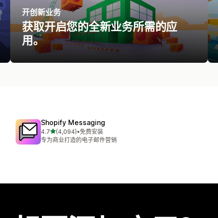
开创新业务
获取开启您的全新业务所需的应
用。
Shopify Messaging
星（满分 5 星）
4.7
(4,094)
•
免费安装
总共 4094 条评论
专为商业打造的电子邮件营销