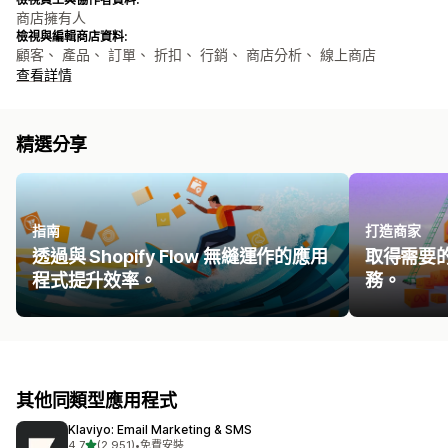
商店擁有人
檢視與編輯商店資料:
顧客、 產品、 訂單、 折扣、 行銷、 商店分析、 線上商店
查看詳情
精選分享
指南
打造商家
透過與 Shopify Flow 無縫運作的應用
取得需要
程式提升效率。
務。
其他同類型應用程式
Klaviyo: Email Marketing & SMS
滿分 5 顆星
4.7
(2,951)
•
免費安裝