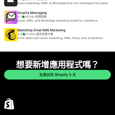
共有 2951 則評價
Email marketing, SMS, & WhatsApp that turn messages into sales
Shopify Messaging
滿分 5 顆星
4.7
(4,114)
•
免費安裝
共有 4114 則評價
Email, SMS, and WhatsApp marketing made for commerce
Mailchimp Email SMS Marketing
滿分 5 顆星
4.8
(1,332)
•
提供免費方案
共有 1332 則評價
Drive sales with email marketing, SMS, forms, and automation
想要新增應用程式嗎？
免費試用 Shopify 3 天