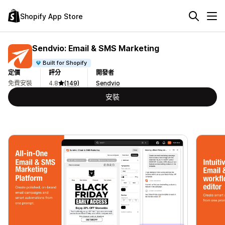
Shopify App Store
Sendvio: Email & SMS Marketing
Built for Shopify
定價
評分
開發者
免費安裝
4.8
(149)
Sendvio
安裝