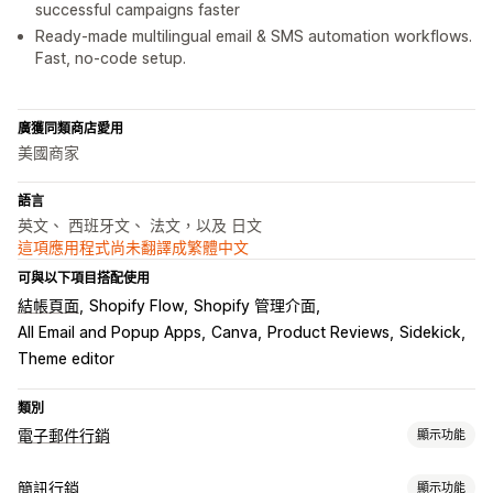
successful campaigns faster
Ready-made multilingual email & SMS automation workflows.
Fast, no-code setup.
廣獲同類商店愛用
美國商家
語言
英文、 西班牙文、 法文，以及 日文
這項應用程式尚未翻譯成繁體中文
可與以下項目搭配使用
結帳頁面
Shopify Flow
Shopify 管理介面
All Email and Popup Apps
Canva
Product Reviews
Sidekick
Theme editor
類別
電子郵件行銷
顯示功能
行銷活動類型
簡訊行銷
顯示功能