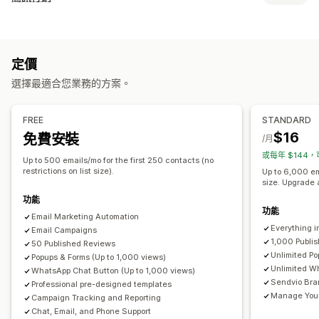
電子郵件行銷活動
簡訊行銷活動
社群媒體
電子報
彈出式視窗
管理行銷活動
表單
折扣
獎勵
促銷
追加銷售電子郵件
交叉銷售電子郵件
大量傳送訊息
法規遵循
自訂寄件者 ID
翻譯
個人化訊息
購物車電子郵件
結帳電子郵件
離開挽留行銷
放棄的購物車
定價
排程訊息
範本
雙向傳送訊息
轉換指標
即時分析
ROI 追蹤
歡迎電子郵件
後續電子郵件
降價電子郵件
補貨電子郵件
選擇最適合您業務的方案。
分群
自訂顧客分群
選擇加入
挽回電子郵件
商品推薦
連續電子郵件行銷活動
訂閱
商品評價
自訂行銷活動
工作流程自動化
FREE
STANDARD
購物車提醒
折扣代碼
邀請提供意見回饋
訂單確認
付款提醒
管理行銷活動
$16
免費安裝
/月
商品推薦
追蹤訂單
訂閱續約
歡迎訊息
挽回行銷活動
編輯工具
範本
AI 生成內容
翻譯
本地化
自訂代碼
自訂字型
或每年 $144，
Up to 500 emails/mo for the first 250 contacts (no
大量編輯
匯入和匯出
電子郵件網域
收集同意書
restrictions on list size).
Up to 6,000 em
size. Upgrade 
電子郵件收集清單
簡訊收集清單
觸發條件與規則
自動化
功能
目標設定
地理位置
分群
標記
追蹤
報告
深入分析與秘訣
分析
功能
Email Marketing Automation
Everything i
Email Campaigns
1,000 Publi
50 Published Reviews
Unlimited P
Popups & Forms (Up to 1,000 views)
Unlimited W
WhatsApp Chat Button (Up to 1,000 views)
Sendvio Bra
Professional pre-designed templates
Manage Your 
Campaign Tracking and Reporting
Chat, Email, and Phone Support