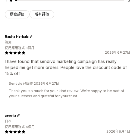
撰寫評價
所有評價
Rapha Herbals
澳洲
使用應用程式 3個月
2026年6月27日
I have found that sendivo marketing campaign has really
helped me get more orders. People love the discount code of
15% off.
Sendvio 已回覆 2026年6月27日
Thank you so much for your kind review! We’re happy to be part of
your success and grateful for your trust.
aeonia
日本
使用應用程式 4個月
2026年8月4日