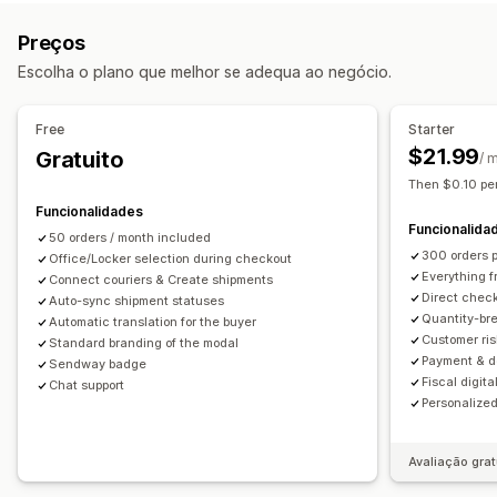
Validação de endereços
Etiquetas de envio
Sincronização de encomendas
Seleção da transportadora
Preços
Taxas de envio
Opções de recolha
Escolha o plano que melhor se adequa ao negócio.
Em loja
Vários locais
Gestão de envios
Sincronização de encomendas
Rastreio em tempo real
Rastreio em tempo real
Free
Starter
Atualizações de encomendas
Análise de dados de envio
$21.99
Gratuito
Notificações por SMS
Notificações por e-mail
/ 
Then $0.10 per
Rastreio de encomendas
Funcionalidades
Funcionalida
50 orders / month included
300 orders 
Office/Locker selection during checkout
Everything f
Connect couriers & Create shipments
Direct check
Auto-sync shipment statuses
Quantity-br
Automatic translation for the buyer
Customer ris
Standard branding of the modal
Payment & de
Sendway badge
Fiscal digit
Chat support
Personalize
Avaliação grat