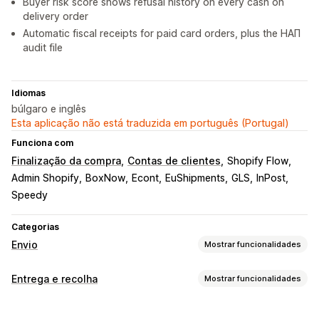
Buyer risk score shows refusal history on every cash on
delivery order
Automatic fiscal receipts for paid card orders, plus the НАП
audit file
Idiomas
búlgaro e inglês
Esta aplicação não está traduzida em português (Portugal)
Funciona com
Finalização da compra
Contas de clientes
Shopify Flow
Admin Shopify
BoxNow
Econt
EuShipments
GLS
InPost
Speedy
Categorias
Envio
Mostrar funcionalidades
Etiquetas e embalagens
Entrega e recolha
Mostrar funcionalidades
Criação de etiquetas
Impressão em lote
Opções de entrega
Validação de endereços
Regras de envio