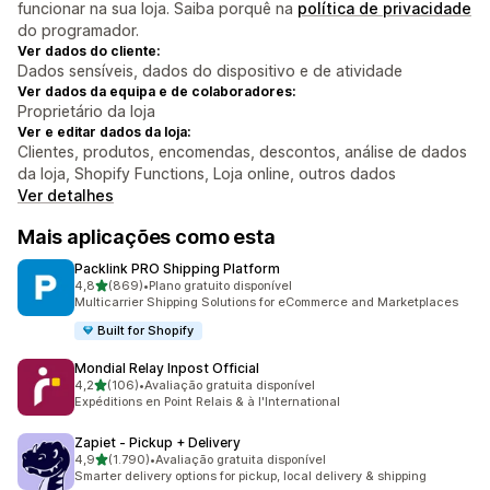
funcionar na sua loja. Saiba porquê na
política de privacidade
do programador.
Ver dados do cliente:
Dados sensíveis, dados do dispositivo e de atividade
Ver dados da equipa e de colaboradores:
Proprietário da loja
Ver e editar dados da loja:
Clientes, produtos, encomendas, descontos, análise de dados
da loja, Shopify Functions, Loja online, outros dados
Ver detalhes
Mais aplicações como esta
Packlink PRO Shipping Platform
de 5 estrelas
4,8
(869)
•
Plano gratuito disponível
869 total de avaliações
Multicarrier Shipping Solutions for eCommerce and Marketplaces
Built for Shopify
Mondial Relay Inpost Official
de 5 estrelas
4,2
(106)
•
Avaliação gratuita disponível
106 total de avaliações
Expéditions en Point Relais & à l'International
Zapiet ‑ Pickup + Delivery
de 5 estrelas
4,9
(1.790)
•
Avaliação gratuita disponível
1790 total de avaliações
Smarter delivery options for pickup, local delivery & shipping