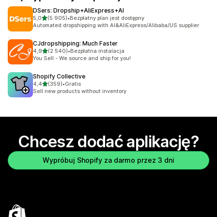
DSers: Dropship+AliExpress+AI
na 5 gwiazdek
5,0
(5 905)
•
Bezpłatny plan jest dostępny
Łączna liczba recenzji: 5905
Automated dropshipping with AI&AliExpress/Alibaba/US supplier
CJdropshipping: Much Faster
na 5 gwiazdek
4,9
(2 540)
•
Bezpłatna instalacja
Łączna liczba recenzji: 2540
You Sell - We source and ship for you!
Shopify Collective
na 5 gwiazdek
4,4
(359)
•
Gratis
Łączna liczba recenzji: 359
Sell new products without inventory
Chcesz dodać aplikację?
Wypróbuj Shopify za darmo przez 3 dni