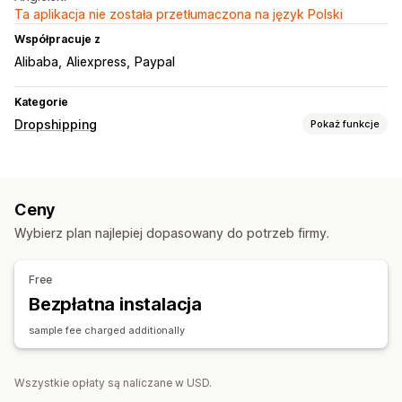
Ta aplikacja nie została przetłumaczona na język Polski
Współpracuje z
Alibaba
Aliexpress
Paypal
Kategorie
Dropshipping
Pokaż funkcje
Produkty, które możesz sprzedawać
Ubrania i akcesoria
Torby i walizki
Dom i ogród
Ceny
Zdrowie i uroda
Elektronika
Sztuka i rękodzieło
Wybierz plan najlepiej dopasowany do potrzeb firmy.
Rozrywka i multimedia
Zabawki i gry
Produkty dla niemowląt
Produkty sportowe
Free
Produkty dla zwierząt
Meble
Biznes i biuro
Sprzęt
Bezpłatna instalacja
Dojrzałe produkty
sample fee charged additionally
Miejsca pozyskiwania
Chiny
Niemcy
Stany Zjednoczone
Wielka Brytania
Wszystkie opłaty są naliczane w USD.