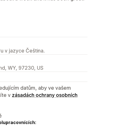
u v jazyce Čeština.
and, WY, 97230, US
sledujícím datům, aby ve vašem
íte v
zásadách ochrany osobních
ě
olupracovnících: