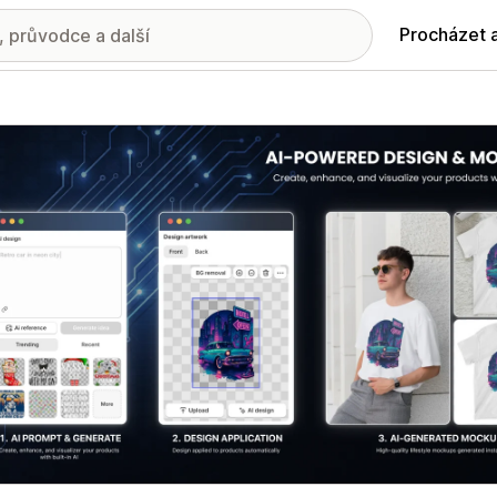
Procházet 
ie propagovaných obrázků