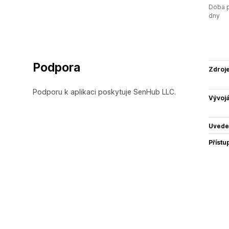
Doba p
dny
Podpora
Zdroj
Podporu k aplikaci poskytuje SenHub LLC.
Vývojá
Uvede
Přístu