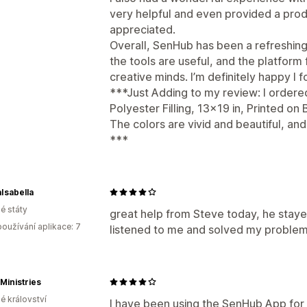
very helpful and even provided a prod
appreciated.
Overall, SenHub has been a refreshing
the tools are useful, and the platform
creative minds. I’m definitely happy I fo
***Just Adding to my review: I ordere
Polyester Filling, 13x19 in, Printed on 
The colors are vivid and beautiful, and
***
Isabella
é státy
great help from Steve today, he stayed
oužívání aplikace: 7
listened to me and solved my problem. 
 Ministries
é království
I have been using the SenHub App for 