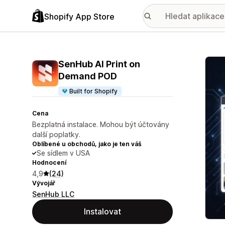
Shopify App Store
Galer
SenHub AI Print on
Demand POD
Built for Shopify
Cena
Bezplatná instalace. Mohou být účtovány
další poplatky.
Oblíbené u obchodů, jako je ten váš
Se sídlem v USA
Hodnocení
4,9
(24)
Vývojář
SenHub LLC
Instalovat