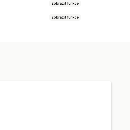
Zobrazit funkce
Zobrazit funkce
 šablony
lobouky a čepice
Šperky
ní
Sledování objednávek