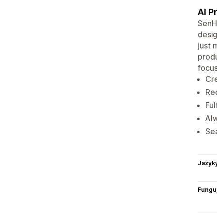
AI P
SenHu
desig
just 
produ
focus
Cre
Red
Ful
Alw
Sea
Jazyk
Funguj