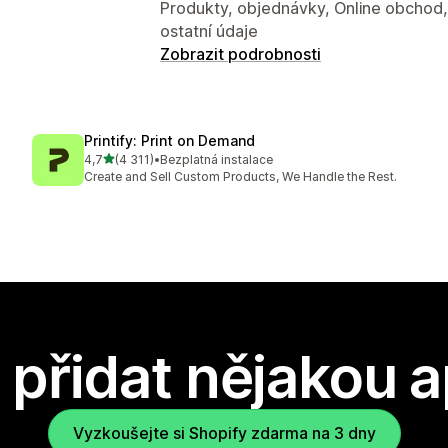
Produkty, objednávky, Online obchod, 
ostatní údaje
Zobrazit podrobnosti
Printify: Print on Demand
z 5 hvězd
4,7
(4 311)
•
Bezplatná instalace
Celkový počet recenzí: 4311
Create and Sell Custom Products, We Handle the Rest.
přidat nějakou a
Vyzkoušejte si Shopify zdarma na 3 dny