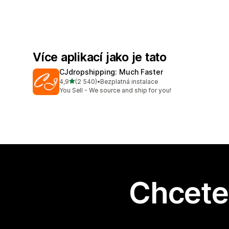
Více aplikací jako je tato
CJdropshipping: Much Faster
z 5 hvězd
4,9
(2 540)
•
Bezplatná instalace
Celkový počet recenzí: 2540
You Sell - We source and ship for you!
Chcete 