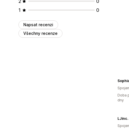
2
0
1
0
Napsat recenzi
Všechny recenze
Sophia
Spojen
Doba p
dny
LJinc.
Spojen