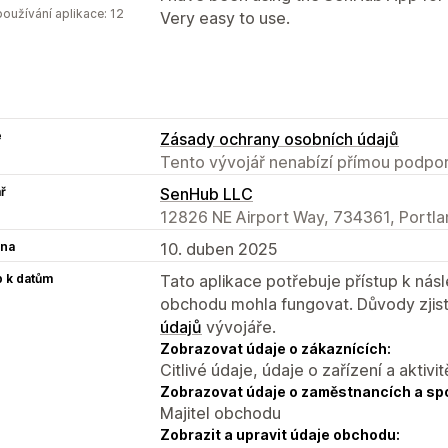
oužívání aplikace: 12
Very easy to use.
e
Zásady ochrany osobních údajů
Tento vývojář nenabízí přímou podpor
ř
SenHub LLC
12826 NE Airport Way, 734361, Portl
na
10. duben 2025
p k datům
Tato aplikace potřebuje přístup k ná
obchodu mohla fungovat. Důvody zjist
údajů
vývojáře.
Zobrazovat údaje o zákaznících:
Citlivé údaje, údaje o zařízení a aktivit
Zobrazovat údaje o zaměstnancích a sp
Majitel obchodu
Zobrazit a upravit údaje obchodu: