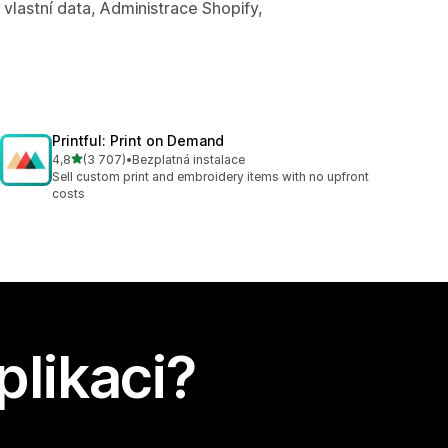
vlastní data, Administrace Shopify,
Printful: Print on Demand
z 5 hvězd
4,8
(3 707)
•
Bezplatná instalace
Celkový počet recenzí: 3707
Sell custom print and embroidery items with no upfront
costs
plikaci?