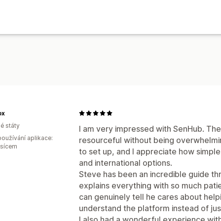
ox
é státy
I am very impressed with SenHub. The 
oužívání aplikace:
resourceful without being overwhelmi
ěsícem
to set up, and I appreciate how simpl
and international options.
Steve has been an incredible guide th
explains everything with so much pat
can genuinely tell he cares about hel
understand the platform instead of jus
I also had a wonderful experience wit