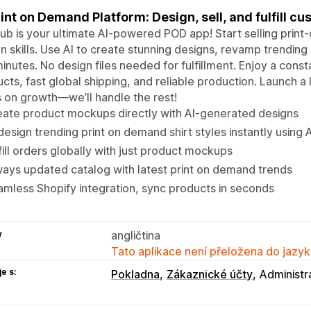
rint on Demand Platform: Design, sell, and fulfill c
b is your ultimate AI-powered POD app! Start selling prin
n skills. Use AI to create stunning designs, revamp trending 
minutes. No design files needed for fulfillment. Enjoy a con
cts, fast global shipping, and reliable production. Launch a
 on growth—we’ll handle the rest!
ate product mockups directly with AI-generated designs
esign trending print on demand shirt styles instantly using A
fill orders globally with just product mockups
ays updated catalog with latest print on demand trends
mless Shopify integration, sync products in seconds
y
angličtina
Tato aplikace není přeložena do jazyk
e s:
Pokladna
Zákaznické účty
Administr