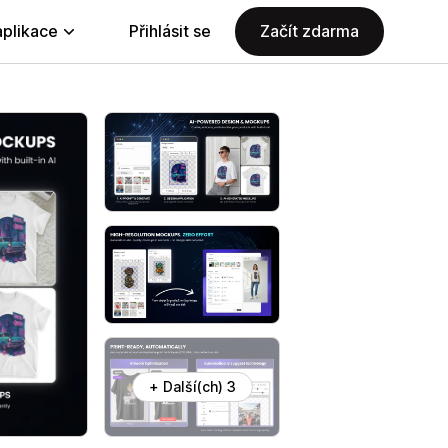
aplikace
Přihlásit se
Začít zdarma
+ Další(ch) 3