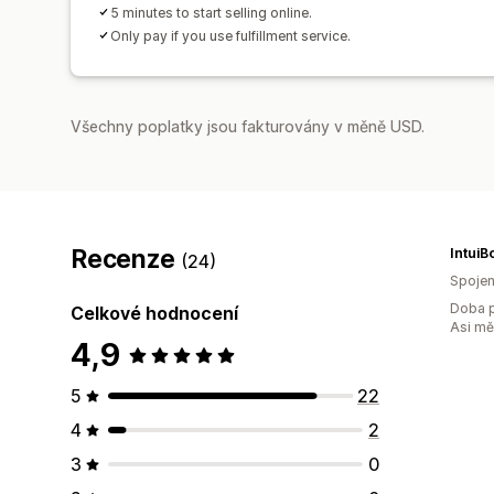
5 minutes to start selling online.
Only pay if you use fulfillment service.
Všechny poplatky jsou fakturovány v měně USD.
Recenze
IntuiB
(24)
Spojen
Doba p
Celkové hodnocení
Asi m
4,9
5
22
4
2
3
0