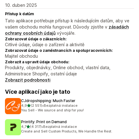
10. duben 2025
Přístup k datům
Tato aplikace potřebuje přístup k následujícím datům, aby ve
vašem obchodu mohla fungovat. Důvody zjistíte v
zásadách
ochrany osobních údajů
vývojáře.
Zobrazovat údaje o zákaznících:
Citlivé údaje, údaje o zařízení a aktivitě
Zobrazovat údaje o zaměstnancích a spolupracovnících:
Majitel obchodu
Zobrazit a upravit údaje obchodu:
Produkty, objednávky, Online obchod, vlastní data,
Administrace Shopify, ostatní údaje
Zobrazit podrobnosti
Více aplikací jako je tato
CJdropshipping: Much Faster
z 5 hvězd
4,9
(2 551)
•
Bezplatná instalace
Celkový počet recenzí: 2551
You Sell - We source and ship for you!
Printify: Print on Demand
z 5 hvězd
4,7
(4 317)
•
Bezplatná instalace
Celkový počet recenzí: 4317
Create and Sell Custom Products, We Handle the Rest.