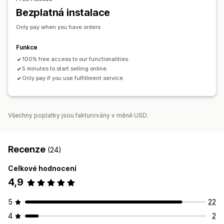
Hromadná doprava
Celosvětové plnění
Bezplatná instalace
Sledování objednávek
Only pay when you have orders
Funkce
100% free access to our functionalities.
5 minutes to start selling online.
Only pay if you use fulfillment service.
Všechny poplatky jsou fakturovány v měně USD.
Recenze
(24)
Celkové hodnocení
4,9
5
22
4
2