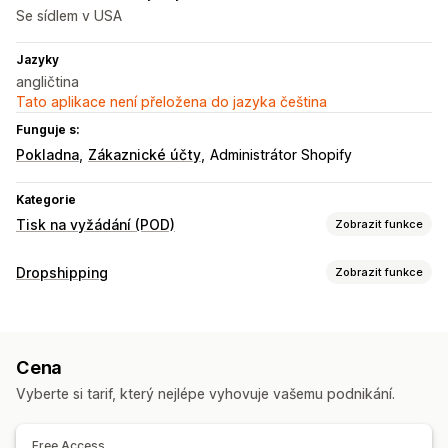
Se sídlem v USA
Jazyky
angličtina
Tato aplikace není přeložena do jazyka čeština
Funguje s:
Pokladna
Zákaznické účty
Administrátor Shopify
Kategorie
Tisk na vyžádání (POD)
Zobrazit funkce
Přizpůsobení produktů
Dropshipping
Zobrazit funkce
Vlastní balení
Personalizace
Vlastní šablony
Produkty, které můžete prodávat
Produkty
Oblečení a doplňky
Celoplošný potisk
Oděvy
Výšivky
Klobouky a čepice
Cena
Zdrojové lokality
Dárky ke svátkům
Domácí dekorace
Šperky
Vyberte si tarif, který nejlépe vyhovuje vašemu podnikání.
Spojené státy
Možnosti dopravy
Free Access