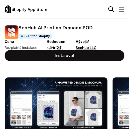
Shopify App Store
SenHub AI Print on Demand POD
Built for Shopify
Cena
Hodnocení
Vývojář
Bezplatná instalace
4,9
(24)
SenHub LLC
Instalovat