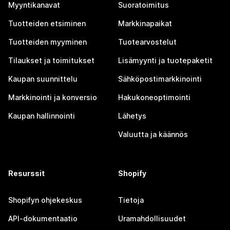
Myyntikanavat
Suoratoimitus
Tuotteiden etsiminen
Markkinapaikat
Tuotteiden myyminen
Tuotearvostelut
Tilaukset ja toimitukset
Lisämyynti ja tuotepaketit
Kaupan suunnittelu
Sähköpostimarkkinointi
Markkinointi ja konversio
Hakukoneoptimointi
Kaupan hallinnointi
Lähetys
Valuutta ja käännös
Resurssit
Shopify
Shopifyn ohjekeskus
Tietoja
API-dokumentaatio
Uramahdollisuudet