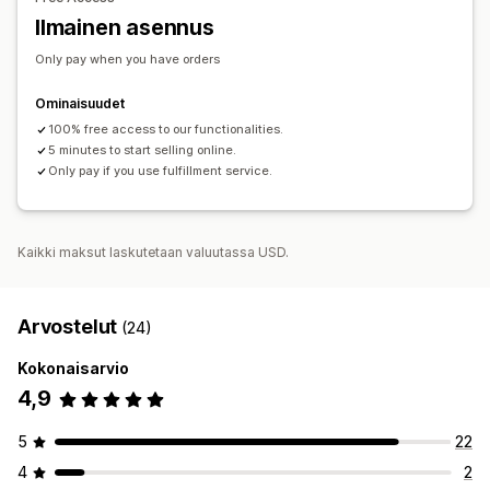
Irtotavarakuljetus
Globaali toimitus
Tilausten seuranta
Ilmainen asennus
Only pay when you have orders
Ominaisuudet
100% free access to our functionalities.
5 minutes to start selling online.
Only pay if you use fulfillment service.
Kaikki maksut laskutetaan valuutassa USD.
Arvostelut
(24)
Kokonaisarvio
4,9
5
22
4
2