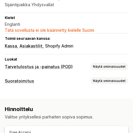
Sijaintipaikka Yhdysvallat
Kielet
Englanti
Tätä sovellusta ei ole käännetty kielelle Suomi
Toimii seuraavan kanssa:
Kassa
Asiakastilit
Shopify Admin
Luokat
Tarvetulostus ja -painatus (POD)
Näytä ominaisuudet
Tuotteen muokkaus
Suoratoimitus
Näytä ominaisuudet
Mukautettu pakkaus
Yksilöinti
Mukautetut mallit
Myytävät tuotteet
Tuotteet
Vaatteet ja asusteet
All-over-painatus
Vaatteet
Kirjailu
Hatut
Joululahjat
Hinnoittelu
Hankintasijainnit
Kodinsisustus
Korut
Valitse yrityksellesi parhaiten sopiva sopimus.
Yhdysvallat
Toimitusvaihtoehdot
Free Access