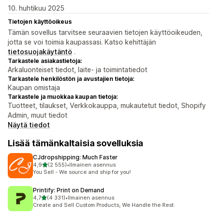
10. huhtikuu 2025
Tietojen käyttöoikeus
Tämän sovellus tarvitsee seuraavien tietojen käyttöoikeuden,
jotta se voi toimia kaupassasi. Katso kehittäjän
tietosuojakäytäntö
.
Tarkastele asiakastietoja:
Arkaluonteiset tiedot, laite- ja toimintatiedot
Tarkastele henkilöstön ja avustajien tietoja:
Kaupan omistaja
Tarkastele ja muokkaa kaupan tietoja:
Tuotteet, tilaukset, Verkkokauppa, mukautetut tiedot, Shopify
Admin, muut tiedot
Näytä tiedot
Lisää tämänkaltaisia sovelluksia
CJdropshipping: Much Faster
/ 5 tähteä
4,9
(2 555)
•
Ilmainen asennus
2555 arvostelua yhteensä
You Sell - We source and ship for you!
Printify: Print on Demand
/ 5 tähteä
4,7
(4 331)
•
Ilmainen asennus
4331 arvostelua yhteensä
Create and Sell Custom Products, We Handle the Rest.