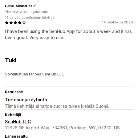
LJinc. Ministries
Yhdistynyt kuningaskunta
12 päivää sovelluksen käyttöä
14. toukokuu 2026
I have been using the SenHub App for about a week and it has
been great. Very easy to use.
Tuki
Sovellustuen tarjoaa SenHub LLC.
Resurssit
Tietosuojakäytäntö
Tämä kehittäjä ei tarjoa suoraa tukea kielellä Suomi.
Kehittäjä
SenHub LLC
12826 NE Airport Way, 734361, Portland, WY, 97230, US
Lanseerattu