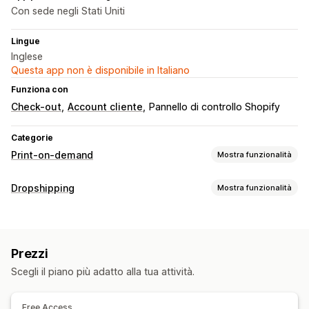
Con sede negli Stati Uniti
Lingue
Inglese
Questa app non è disponibile in Italiano
Funziona con
Check-out
Account cliente
Pannello di controllo Shopify
Categorie
Print-on-demand
Mostra funzionalità
Personalizzazione del prodotto
Dropshipping
Mostra funzionalità
Imballaggio personalizzato
Personalizzazione
Prodotti vendibili
Modelli personalizzati
Abbigliamento e accessori
Prodotti
Prezzi
Sedi di approvvigionamento
Stampa all over
Abbigliamento
Ricami
Cappelli
Scegli il piano più adatto alla tua attività.
Stati Uniti
Regali per le feste
Complementi d’arredo
Gioielli
Free Access