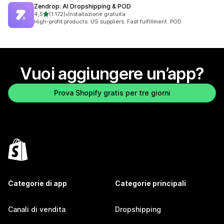
Zendrop: AI Dropshipping & POD
stelle su 5
4,5
(1.172)
•
Installazione gratuita
1172 recensioni totali
High-profit products. US suppliers. Fast fulfillment. POD.
Vuoi aggiungere un’app?
Prova Shopify gratis per tre giorni
Categorie di app
Categorie principali
Canali di vendita
Dropshipping