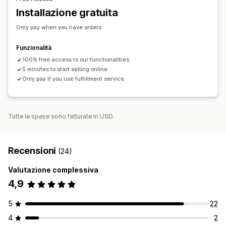
Opzioni di spedizione
Installazione gratuita
Spedizione in blocco
Evasione ordini globale
Monitoraggio degli ordini
Only pay when you have orders
Funzionalità
100% free access to our functionalities.
5 minutes to start selling online.
Only pay if you use fulfillment service.
Tutte le spese sono fatturate in USD.
Recensioni
(24)
Valutazione complessiva
4,9
5
22
4
2