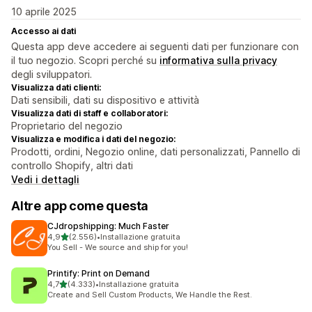
10 aprile 2025
Accesso ai dati
Questa app deve accedere ai seguenti dati per funzionare con
il tuo negozio. Scopri perché su
informativa sulla privacy
degli sviluppatori.
Visualizza dati clienti:
Dati sensibili, dati su dispositivo e attività
Visualizza dati di staff e collaboratori:
Proprietario del negozio
Visualizza e modifica i dati del negozio:
Prodotti, ordini, Negozio online, dati personalizzati, Pannello di
controllo Shopify, altri dati
Vedi i dettagli
Altre app come questa
CJdropshipping: Much Faster
stelle su 5
4,9
(2.556)
•
Installazione gratuita
2556 recensioni totali
You Sell - We source and ship for you!
Printify: Print on Demand
stelle su 5
4,7
(4.333)
•
Installazione gratuita
4333 recensioni totali
Create and Sell Custom Products, We Handle the Rest.