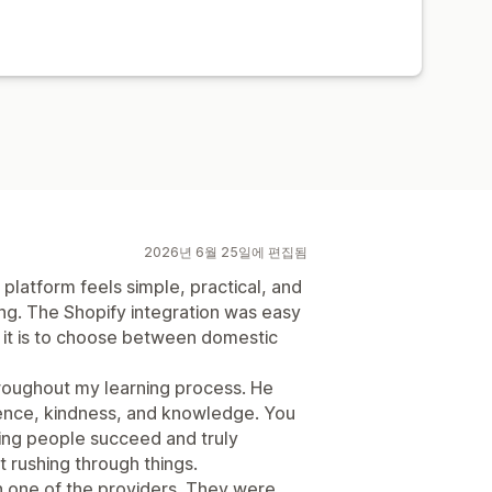
2026년 6월 25일에 편집됨
platform feels simple, practical, and
ng. The Shopify integration was easy
e it is to choose between domestic
roughout my learning process. He
ience, kindness, and knowledge. You
ping people succeed and truly
t rushing through things.
h one of the providers. They were