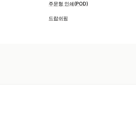
주문형 인쇄(POD)
제품 맞춤 설정
드랍쉬핑
사용자 지정 패키지
개인 맞춤 설정
사용
판매할 수 있는 제품
제품
의류 및 액세서리
전체 인쇄
의류
자수
모자
명절 선물
조달(소싱) 위치
배송 옵션
미국
대량 배송
전체 주문 처리
주문 추적