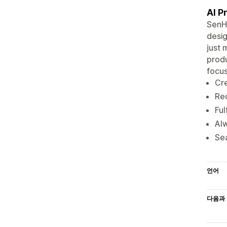
AI P
SenHu
desig
just 
produ
focus
Cre
Red
Ful
Alw
Sea
언어
다음과 