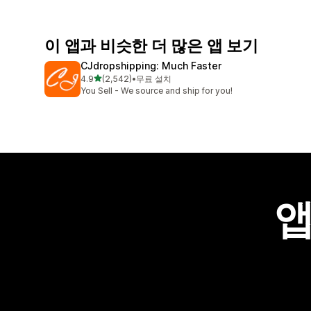
이 앱과 비슷한 더 많은 앱 보기
CJdropshipping: Much Faster
별 5개 중
4.9
(2,542)
•
무료 설치
총 리뷰 2542개
You Sell - We source and ship for you!
앱