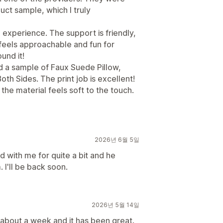
uct sample, which I truly
 experience. The support is friendly,
 feels approachable and fun for
und it!
d a sample of Faux Suede Pillow,
Both Sides. The print job is excellent!
 the material feels soft to the touch.
2026년 6월 5일
 with me for quite a bit and he
I'll be back soon.
2026년 5월 14일
about a week and it has been great.