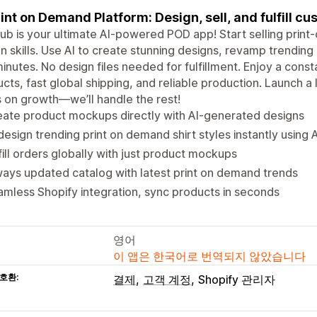
rint on Demand Platform: Design, sell, and fulfill c
b is your ultimate AI-powered POD app! Start selling prin
n skills. Use AI to create stunning designs, revamp trending 
minutes. No design files needed for fulfillment. Enjoy a con
cts, fast global shipping, and reliable production. Launch a
 on growth—we’ll handle the rest!
ate product mockups directly with AI-generated designs
esign trending print on demand shirt styles instantly using A
fill orders globally with just product mockups
ays updated catalog with latest print on demand trends
mless Shopify integration, sync products in seconds
영어
이 앱은 한국어로 번역되지 않았습니다
호환:
결제
고객 계정
Shopify 관리자