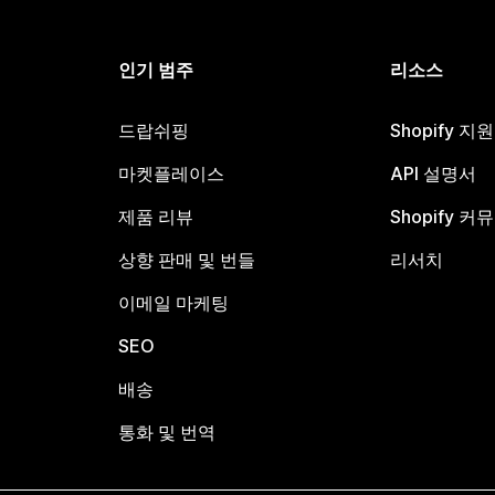
인기 범주
리소스
드랍쉬핑
Shopify 지
마켓플레이스
API 설명서
제품 리뷰
Shopify 커
상향 판매 및 번들
리서치
이메일 마케팅
SEO
배송
통화 및 번역