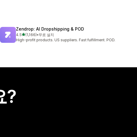
Zendrop: AI Dropshipping & POD
별 5개 중
4.5
(1,166)
•
무료 설치
총 리뷰 1166개
High-profit products. US suppliers. Fast fulfillment. POD.
요?