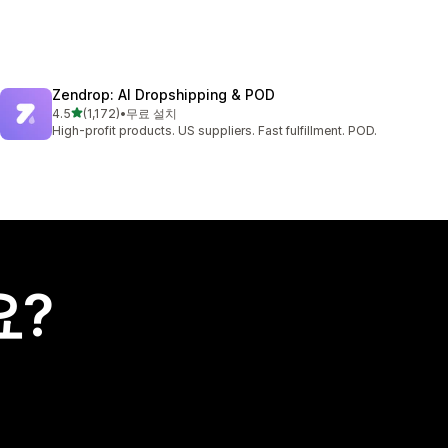
Zendrop: AI Dropshipping & POD
별 5개 중
4.5
(1,172)
•
무료 설치
총 리뷰 1172개
High-profit products. US suppliers. Fast fulfillment. POD.
요?