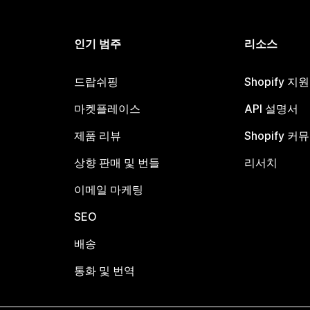
인기 범주
리소스
드랍쉬핑
Shopify 지
마켓플레이스
API 설명서
제품 리뷰
Shopify 커
상향 판매 및 번들
리서치
이메일 마케팅
SEO
배송
통화 및 번역