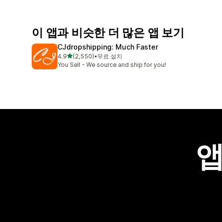
이 앱과 비슷한 더 많은 앱 보기
CJdropshipping: Much Faster
별 5개 중
4.9
(2,550)
•
무료 설치
총 리뷰 2550개
You Sell - We source and ship for you!
앱