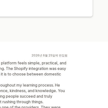
2026년 6월 25일에 편집됨
platform feels simple, practical, and
ng. The Shopify integration was easy
e it is to choose between domestic
roughout my learning process. He
ience, kindness, and knowledge. You
ping people succeed and truly
t rushing through things.
h one of the providers. They were