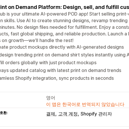
rint on Demand Platform: Design, sell, and fulfill c
b is your ultimate AI-powered POD app! Start selling prin
n skills. Use AI to create stunning designs, revamp trending 
minutes. No design files needed for fulfillment. Enjoy a con
cts, fast global shipping, and reliable production. Launch a
 on growth—we’ll handle the rest!
ate product mockups directly with AI-generated designs
esign trending print on demand shirt styles instantly using A
fill orders globally with just product mockups
ays updated catalog with latest print on demand trends
mless Shopify integration, sync products in seconds
영어
이 앱은 한국어로 번역되지 않았습니다
호환:
결제
고객 계정
Shopify 관리자