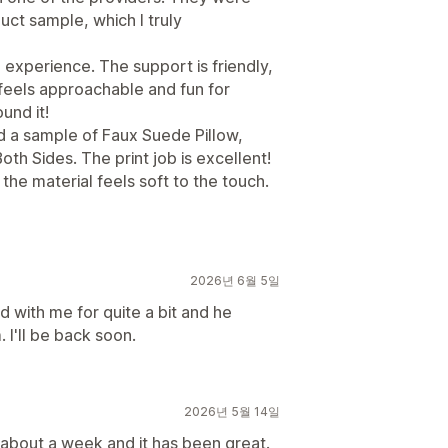
uct sample, which I truly
 experience. The support is friendly,
 feels approachable and fun for
und it!
d a sample of Faux Suede Pillow,
Both Sides. The print job is excellent!
 the material feels soft to the touch.
2026년 6월 5일
 with me for quite a bit and he
I'll be back soon.
2026년 5월 14일
about a week and it has been great.