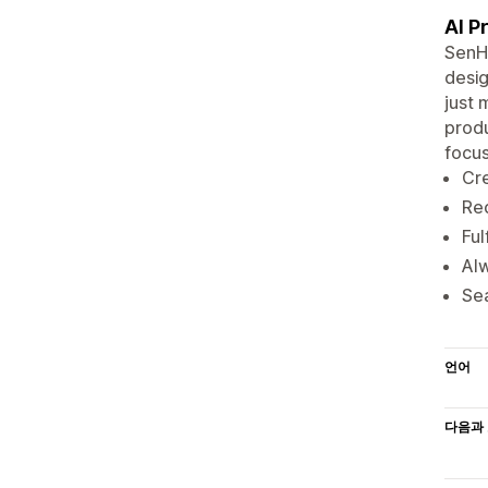
AI P
SenHu
desig
just 
produ
focus
Cre
Red
Ful
Alw
Sea
언어
다음과 