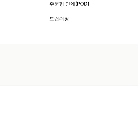
주문형 인쇄(POD)
제품 맞춤 설정
드랍쉬핑
사용자 지정 패키지
개인 맞춤 설정
사용
판매할 수 있는 제품
제품
의류 및 액세서리
전체 인쇄
의류
자수
모자
명절 선물
조달(소싱) 위치
배송 옵션
미국
대량 배송
전체 주문 처리
주문 추적