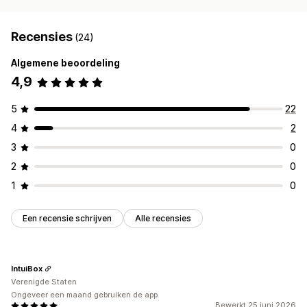
Recensies
(24)
Algemene beoordeling
4,9
5
22
4
2
3
0
2
0
1
0
Een recensie schrijven
Alle recensies
IntuiBox
Verenigde Staten
Ongeveer een maand gebruiken de app
Bewerkt 25 juni 2026