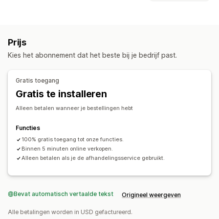
Aangepaste verpakking
Personalisering
Eigen templates
Producten die je kunt verkopen
Producten
Kleding en accessoires
Volledige bedrukking
Apparel
Borduurwerk
Hats
Prijs
Inkooplocaties
Cadeaus voor de feestdagen
Woondecoratie
Sieraden
Kies het abonnement dat het beste bij je bedrijf past.
Verenigde Staten
Verzendopties
Gratis toegang
Bulkverzending
Wereldwijde fulfilment
Gratis te installeren
Bestellingen volgen
Alleen betalen wanneer je bestellingen hebt
Functies
100% gratis toegang tot onze functies.
Binnen 5 minuten online verkopen.
Alleen betalen als je de afhandelingsservice gebruikt.
Bevat automatisch vertaalde tekst
Origineel weergeven
Alle betalingen worden in USD gefactureerd.