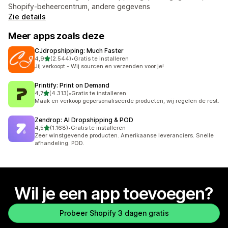
Shopify-beheercentrum, andere gegevens
Zie details
Meer apps zoals deze
CJdropshipping: Much Faster
van 5 sterren
4,9
(2.544)
•
Gratis te installeren
2544 recensies in totaal
Jij verkoopt - Wij sourcen en verzenden voor je!
Printify: Print on Demand
van 5 sterren
4,7
(4.313)
•
Gratis te installeren
4313 recensies in totaal
Maak en verkoop gepersonaliseerde producten, wij regelen de rest.
Zendrop: AI Dropshipping & POD
van 5 sterren
4,5
(1.168)
•
Gratis te installeren
1168 recensies in totaal
Zeer winstgevende producten. Amerikaanse leveranciers. Snelle
afhandeling. POD.
Wil je een app toevoegen?
Probeer Shopify 3 dagen gratis