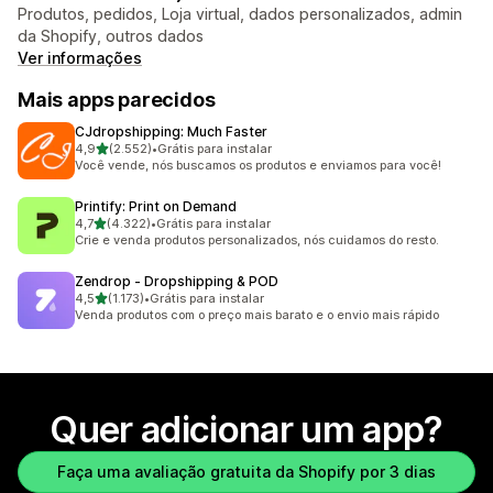
Produtos, pedidos, Loja virtual, dados personalizados, admin
da Shopify, outros dados
Ver informações
Mais apps parecidos
CJdropshipping: Much Faster
de 5 estrelas
4,9
(2.552)
•
Grátis para instalar
2552 avaliações ao todo
Você vende, nós buscamos os produtos e enviamos para você!
Printify: Print on Demand
de 5 estrelas
4,7
(4.322)
•
Grátis para instalar
4322 avaliações ao todo
Crie e venda produtos personalizados, nós cuidamos do resto.
Zendrop ‑ Dropshipping & POD
de 5 estrelas
4,5
(1.173)
•
Grátis para instalar
1173 avaliações ao todo
Venda produtos com o preço mais barato e o envio mais rápido
Quer adicionar um app?
Faça uma avaliação gratuita da Shopify por 3 dias