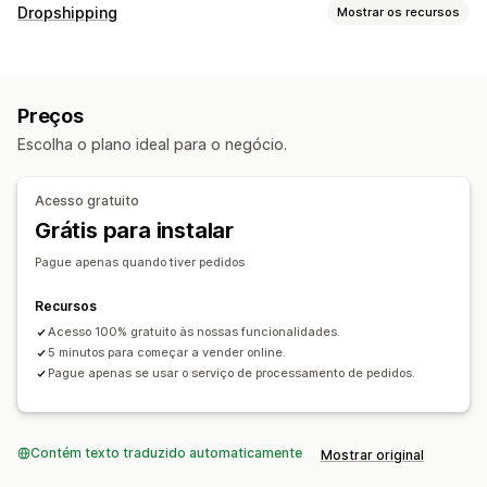
Personalização de produto
Dropshipping
Mostrar os recursos
Embalagem personalizada
Personalização
Produtos que você pode vender
Modelos personalizados
Vestuário e acessórios
Produtos
Preços
Locais para aquisição de produtos
Impressão total
Itens de vestuário
Bordados
Chapéus
Escolha o plano ideal para o negócio.
Estados Unidos
Presentes de Natal
Decoração da casa
Joias
Acesso gratuito
Opções de frete
Grátis para instalar
Frete em lote
Processamento de pedidos global
Acompanhamento de pedido
Pague apenas quando tiver pedidos
Recursos
Acesso 100% gratuito às nossas funcionalidades.
5 minutos para começar a vender online.
Pague apenas se usar o serviço de processamento de pedidos.
Contém texto traduzido automaticamente
Mostrar original