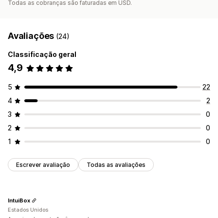
Todas as cobranças são faturadas em USD.
Avaliações
(24)
Classificação geral
4,9
5
22
4
2
3
0
2
0
1
0
Escrever avaliação
Todas as avaliações
IntuiBox
Estados Unidos