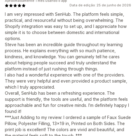
Aproximadamente 1 mês usando o app
Data de edição: 25 de junho de 2026
I am very impressed with SenHub. The platform feels simple,
practical, and resourceful without being overwhelming. The
Shopify integration was easy to set up, and I appreciate how
simple it is to choose between domestic and international
options.
Steve has been an incredible guide throughout my learning
process. He explains everything with so much patience,
kindness, and knowledge. You can genuinely tell he cares
about helping people succeed and truly understand the
platform instead of just rushing through things.
I also had a wonderful experience with one of the providers.
They were very helpful and even provided a product sample,
which I truly appreciated.
Overall, SenHub has been a refreshing experience. The
support is friendly, the tools are useful, and the platform feels
approachable and fun for creative minds. I’m definitely happy I
found it!
***Just Adding to my review: I ordered a sample of Faux Suede
Pillow, Polyester Filling, 13x19 in, Printed on Both Sides. The
print job is excellent! The colors are vivid and beautiful, and
the material feels soft to the touch. ***