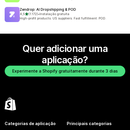
Zendrop: AI Dropshipping & POD
de 5 estrelas
4,5
(1.172)
•
Instalação gratuita
1172 total de avaliações
High-profit products. US suppliers. Fast fulfillment. POD.
Quer adicionar uma
aplicação?
Experimente a Shopify gratuitamente durante 3 dias
Categorias de aplicação
Principais categorias