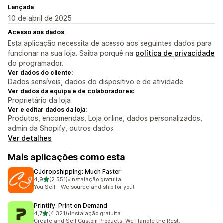
Lançada
10 de abril de 2025
Acesso aos dados
Esta aplicação necessita de acesso aos seguintes dados para
funcionar na sua loja. Saiba porquê na
política de privacidade
do programador.
Ver dados do cliente:
Dados sensíveis, dados do dispositivo e de atividade
Ver dados da equipa e de colaboradores:
Proprietário da loja
Ver e editar dados da loja:
Produtos, encomendas, Loja online, dados personalizados,
admin da Shopify, outros dados
Ver detalhes
Mais aplicações como esta
CJdropshipping: Much Faster
de 5 estrelas
4,9
(2.551)
•
Instalação gratuita
2551 total de avaliações
You Sell - We source and ship for you!
Printify: Print on Demand
de 5 estrelas
4,7
(4.321)
•
Instalação gratuita
4321 total de avaliações
Create and Sell Custom Products, We Handle the Rest.