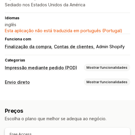
Sediado nos Estados Unidos da América
Idiomas
inglês
Esta aplicação não está traduzida em português (Portugal)
Funciona com
Finalização da compra
Contas de clientes
Admin Shopify
Categorias
Impressão mediante pedido (POD)
Mostrar funcionalidades
Personalização de produto
Envio direto
Mostrar funcionalidades
Embalagem personalizada
Personalização
Produtos que pode vender
Modelos personalizados
Vestuário e acessórios
Produtos
Preços
Locais de aquisição
Impressão total
Vestuário
Bordado
Chapéus
Escolha o plano que melhor se adequa ao negócio.
Estados Unidos
Presentes de época festiva
Decoração do lar
Joalharia
Free Access