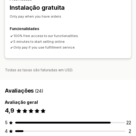
Opções de envio
Instalação gratuita
Envio em lote
Processamento global
Rastreio de encomendas
Only pay when you have orders
Funcionalidades
100% free access to our functionalities.
5 minutes to start selling online.
Only pay if you use fulfillment service.
Todas as taxas são faturadas em USD.
Avaliações
(24)
Avaliação geral
4,9
5
22
4
2