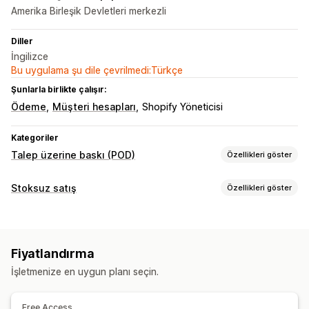
Amerika Birleşik Devletleri merkezli
Diller
İngilizce
Bu uygulama şu dile çevrilmedi:Türkçe
Şunlarla birlikte çalışır:
Ödeme
Müşteri hesapları
Shopify Yöneticisi
Kategoriler
Talep üzerine baskı (POD)
Özellikleri göster
Ürün özelleştirme
Stoksuz satış
Özellikleri göster
Özel ambalaj
Kişiselleştirme
Özel şablonlar
Satabileceğiniz ürünler
Ürünler
Giyim ve aksesuar
Tüm yüzey baskı
Giyim
İşlemeli
Şapkalar
Fiyatlandırma
Tedarik konumları
Yılbaşı hediyeleri
Ev dekorasyonu
Takı
İşletmenize en uygun planı seçin.
Amerika Birleşik Devletleri
Kargo seçenekleri
Free Access