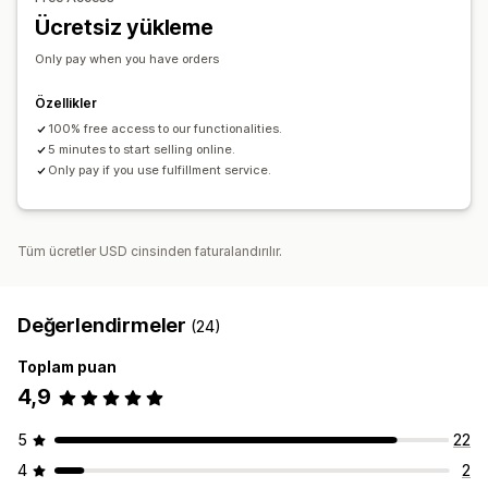
Toplu kargo
Global gönderim
Sipariş takibi
Ücretsiz yükleme
Only pay when you have orders
Özellikler
100% free access to our functionalities.
5 minutes to start selling online.
Only pay if you use fulfillment service.
Tüm ücretler USD cinsinden faturalandırılır.
Değerlendirmeler
(24)
Toplam puan
4,9
5
22
4
2