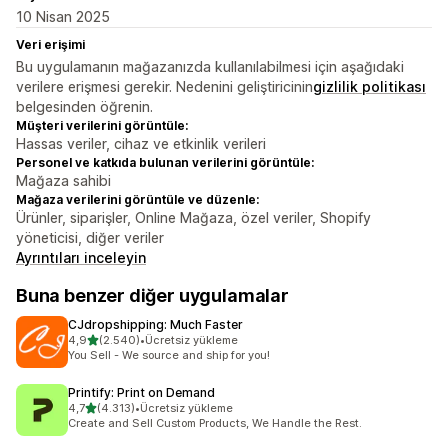
10 Nisan 2025
Veri erişimi
Bu uygulamanın mağazanızda kullanılabilmesi için aşağıdaki
verilere erişmesi gerekir. Nedenini geliştiricinin
gizlilik politikası
belgesinden öğrenin.
Müşteri verilerini görüntüle:
Hassas veriler, cihaz ve etkinlik verileri
Personel ve katkıda bulunan verilerini görüntüle:
Mağaza sahibi
Mağaza verilerini görüntüle ve düzenle:
Ürünler, siparişler, Online Mağaza, özel veriler, Shopify
yöneticisi, diğer veriler
Ayrıntıları inceleyin
Buna benzer diğer uygulamalar
CJdropshipping: Much Faster
5 yıldız üzerinden
4,9
(2.540)
•
Ücretsiz yükleme
toplam 2540 değerlendirme
You Sell - We source and ship for you!
Printify: Print on Demand
5 yıldız üzerinden
4,7
(4.313)
•
Ücretsiz yükleme
toplam 4313 değerlendirme
Create and Sell Custom Products, We Handle the Rest.