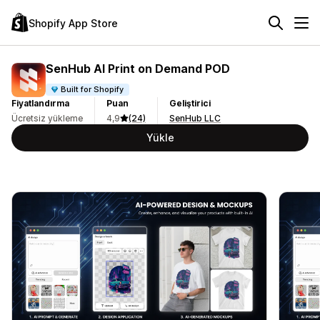
Shopify App Store
SenHub AI Print on Demand POD
Built for Shopify
Fiyatlandırma
Puan
Geliştirici
Ücretsiz yükleme
4,9
(24)
SenHub LLC
Yükle