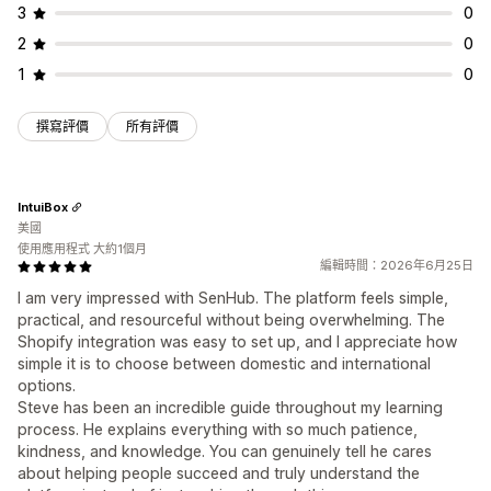
3
0
2
0
1
0
撰寫評價
所有評價
IntuiBox
美國
使用應用程式 大約1個月
編輯時間：2026年6月25日
I am very impressed with SenHub. The platform feels simple,
practical, and resourceful without being overwhelming. The
Shopify integration was easy to set up, and I appreciate how
simple it is to choose between domestic and international
options.
Steve has been an incredible guide throughout my learning
process. He explains everything with so much patience,
kindness, and knowledge. You can genuinely tell he cares
about helping people succeed and truly understand the