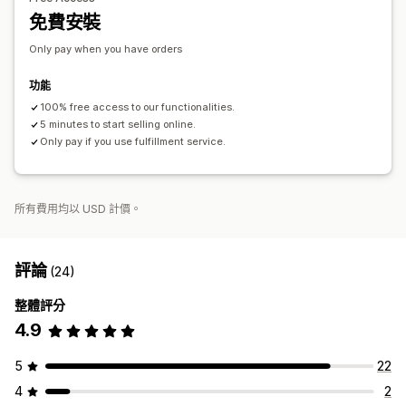
免費安裝
Only pay when you have orders
功能
100% free access to our functionalities.
5 minutes to start selling online.
Only pay if you use fulfillment service.
所有費用均以 USD 計價。
評論
(24)
整體評分
4.9
5
22
4
2