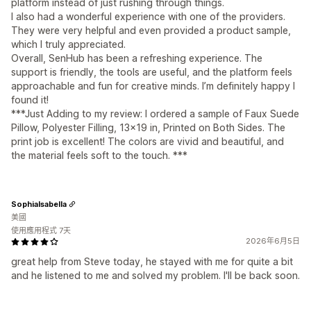
platform instead of just rushing through things.
I also had a wonderful experience with one of the providers.
They were very helpful and even provided a product sample,
which I truly appreciated.
Overall, SenHub has been a refreshing experience. The
support is friendly, the tools are useful, and the platform feels
approachable and fun for creative minds. I’m definitely happy I
found it!
***Just Adding to my review: I ordered a sample of Faux Suede
Pillow, Polyester Filling, 13x19 in, Printed on Both Sides. The
print job is excellent! The colors are vivid and beautiful, and
the material feels soft to the touch. ***
SophiaIsabella
美國
使用應用程式 7天
2026年6月5日
great help from Steve today, he stayed with me for quite a bit
and he listened to me and solved my problem. I'll be back soon.