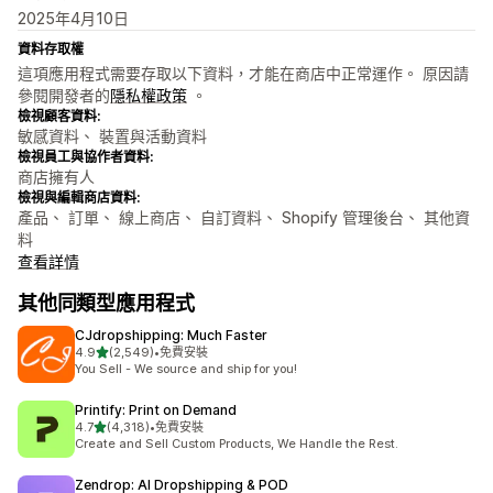
2025年4月10日
資料存取權
這項應用程式需要存取以下資料，才能在商店中正常運作。 原因請
參閱開發者的
隱私權政策
。
檢視顧客資料:
敏感資料、 裝置與活動資料
檢視員工與協作者資料:
商店擁有人
檢視與編輯商店資料:
產品、 訂單、 線上商店、 自訂資料、 Shopify 管理後台、 其他資
料
查看詳情
其他同類型應用程式
CJdropshipping: Much Faster
滿分 5 顆星
4.9
(2,549)
•
免費安裝
共有 2549 則評價
You Sell - We source and ship for you!
Printify: Print on Demand
滿分 5 顆星
4.7
(4,318)
•
免費安裝
共有 4318 則評價
Create and Sell Custom Products, We Handle the Rest.
Zendrop: AI Dropshipping & POD