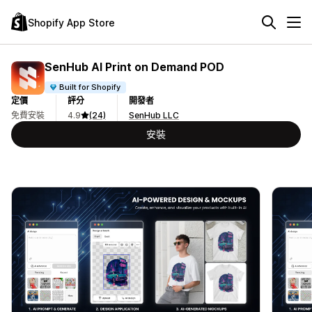
Shopify App Store
SenHub AI Print on Demand POD
Built for Shopify
定價
評分
開發者
免費安裝
4.9
(24)
SenHub LLC
安裝