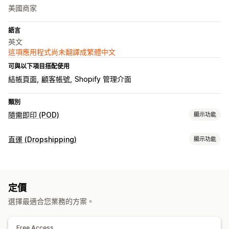
美國商家
語言
英文
這項應用程式尚未翻譯成繁體中文
可與以下項目搭配使用
結帳頁面
顧客帳號
Shopify 管理介面
類別
隨需即印 (POD)
顯示功能
商品客製化
直運 (Dropshipping)
顯示功能
客製化包材
個人化
自訂範本
可銷售商品
商品
服飾與配件
滿版印花
服飾
刺繡
帽子
節慶禮品
家飾
珠寶
定價
採購地點
選擇最適合您業務的方案。
運送選項
美國
大量運送
全球出貨作業
追蹤訂單
Free Access