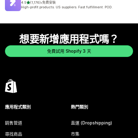
滿分 5 顆星
4.5
(1,176)
•
免費安裝
共有 1176 則評價
High-profit products. US suppliers. Fast fulfillment. POD.
想要新增應用程式嗎？
免費試用 Shopify 3 天
應用程式類別
熱門類別
銷售管道
直運 (Dropshipping)
尋找商品
市集