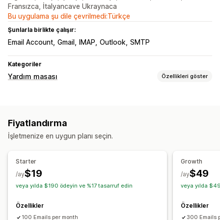
Fransızca, İtalyancave Ukraynaca
Bu uygulama şu dile çevrilmedi:Türkçe
Şunlarla birlikte çalışır:
Email Account
Gmail
IMAP
Outlook
SMTP
Kategoriler
Yardım masası
Özellikleri göster
Kanallar
E-posta
Yardım merkezi
SSS
Fiyatlandırma
İş akışı otomasyonu
İşletmenize en uygun planı seçin.
Otomatik yanıt
Yanıt şablonları
Yapay zeka yanıtları
Bilet işlemleri
Otomatik atama
Etiketleme
Çoklu dil
Starter
Growth
Çoklu mağaza
$19
$49
/ay
/ay
veya yılda $190 ödeyin ve %17 tasarruf edin
veya yılda $49
Özellikler
Özellikler
100 Emails per month
300 Emails 