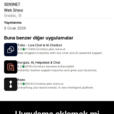
SENSNET
Web Sitesi
Gradac, SI
Yayınlanma
9 Ocak 2026
Buna benzer diğer uygulamalar
Tidio ‑ Live Chat & AI Chatbot
5 yıldız üzerinden
4,8
(1.246)
•
Ücretsiz plan mevcut
toplam 1246 değerlendirme
Help shoppers instantly with live chat and AI-powered support.
Gorgias: AI, Helpdesk & Chat
5 yıldız üzerinden
4,2
(616)
•
Ücretsiz deneme kullanılabilir
toplam 616 değerlendirme
Instantly resolve support inquiries and grow your business.
Redo
5 yıldız üzerinden
4,9
(654)
•
Ücretsiz plan mevcut
toplam 654 değerlendirme
Everything your brand needs. In one intelligent platform.