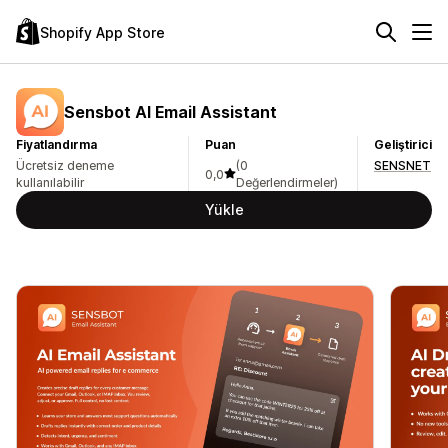
Shopify App Store
Sensbot AI Email Assistant
Fiyatlandırma
Puan
Geliştirici
Ücretsiz deneme
(0
SENSNET
0,0
kullanılabilir
Değerlendirmeler)
Yükle