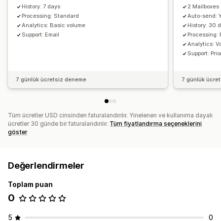
History: 7 days
2 Mailboxes
Processing: Standard
Auto-send: 
Analytics: Basic volume
History: 30 
Support: Email
Processing: P
Analytics: 
Support: Prio
7 günlük ücretsiz deneme
7 günlük ücre
Tüm ücretler USD cinsinden faturalandırılır. Yinelenen ve kullanıma dayalı
ücretler 30 günde bir faturalandırılır.
Tüm fiyatlandırma seçeneklerini
göster
Değerlendirmeler
Toplam puan
0
5
0