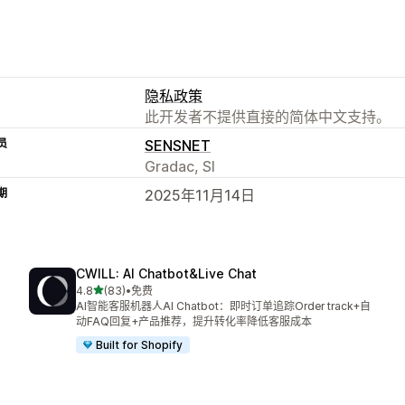
隐私政策
此开发者不提供直接的简体中文支持。
员
SENSNET
Gradac, SI
期
2025年11月14日
CWILL: AI Chatbot&Live Chat
星（满分 5 星）
4.8
(83)
•
免费
总共 83 条评论
AI智能客服机器人AI Chatbot：即时订单追踪Order track+自
动FAQ回复+产品推荐，提升转化率降低客服成本
Built for Shopify