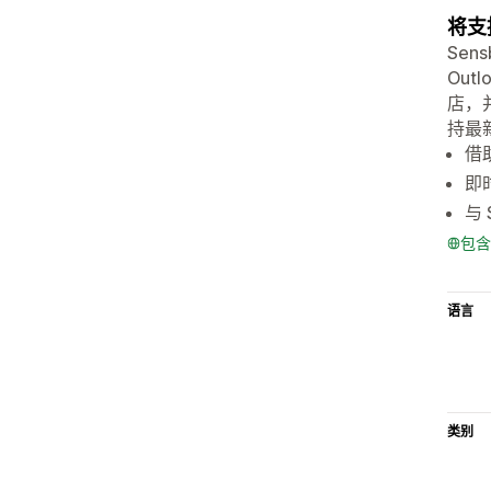
将支
Sen
Out
店，
持最
借
即
与 
包含
语言
类别